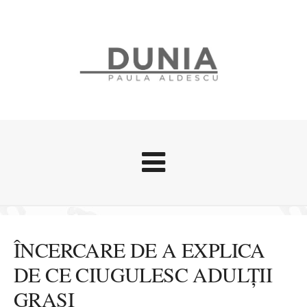
Evenimente
Stari afective
ÎNCERCARE DE A EXPLICA
Zice Dunia
DE CE CIUGULESC ADULȚII
Călătorii
GRAȘI
Cursuri povestite