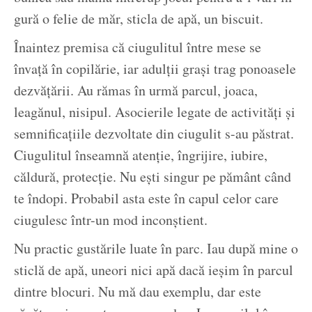
gură o felie de măr, sticla de apă, un biscuit.
Înaintez premisa că ciugulitul între mese se
învață în copilărie, iar adulții grași trag ponoasele
dezvățării. Au rămas în urmă parcul, joaca,
leagănul, nisipul. Asocierile legate de activități și
semnificațiile dezvoltate din ciugulit s-au păstrat.
Ciugulitul înseamnă atenție, îngrijire, iubire,
căldură, protecție. Nu ești singur pe pământ când
te îndopi. Probabil asta este în capul celor care
ciugulesc într-un mod inconștient.
Nu practic gustările luate în parc. Iau după mine o
sticlă de apă, uneori nici apă dacă ieșim în parcul
dintre blocuri. Nu mă dau exemplu, dar este