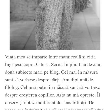
Viața mea se împarte între mamiceală și citit.
Îngrijesc copii. Citesc. Scriu. Implicit au devenit
două subiecte mari pe blog. Cel mai în măsură
sunt să vorbesc despre cărți. Am diplomă de
filolog. Cel mai puțin în măsură sunt să vorbesc
despre creșterea copiilor. Asta nu mă oprește. Îi
observ și notez indiferent de sensibilități. De
aceea am îndrăznit și o să mai îndrăznesc să aduc