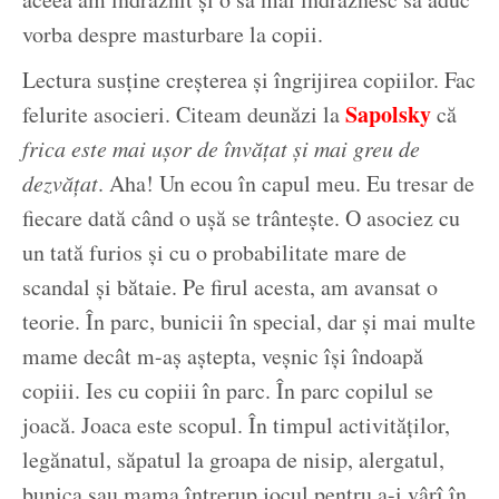
vorba despre masturbare la copii.
Lectura susține creșterea și îngrijirea copiilor. Fac
Sapolsky
felurite asocieri. Citeam deunăzi la
că
frica este mai ușor de învățat și mai greu de
dezvățat
. Aha! Un ecou în capul meu. Eu tresar de
fiecare dată când o ușă se trântește. O asociez cu
un tată furios și cu o probabilitate mare de
scandal și bătaie. Pe firul acesta, am avansat o
teorie. În parc, bunicii în special, dar și mai multe
mame decât m-aș aștepta, veșnic își îndoapă
copiii. Ies cu copiii în parc. În parc copilul se
joacă. Joaca este scopul. În timpul activităților,
legănatul, săpatul la groapa de nisip, alergatul,
bunica sau mama întrerup jocul pentru a-i vârî în