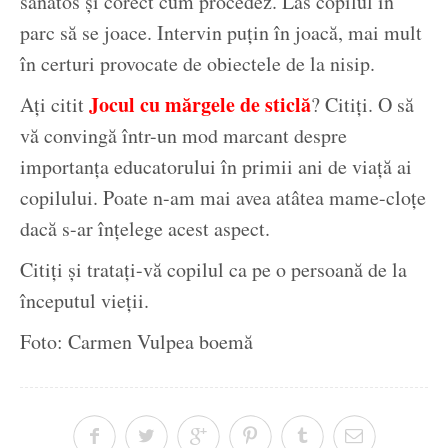
sănătos și corect cum procedez. Las copilul în
parc să se joace. Intervin puțin în joacă, mai mult
în certuri provocate de obiectele de la nisip.
Jocul cu mărgele de sticlă
Ați citit
? Citiți. O să
vă convingă într-un mod marcant despre
importanța educatorului în primii ani de viață ai
copilului. Poate n-am mai avea atâtea mame-cloțe
dacă s-ar înțelege acest aspect.
Citiți și tratați-vă copilul ca pe o persoană de la
începutul vieții.
Foto: Carmen Vulpea boemă