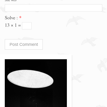
Solve :
*
13 × 1 =