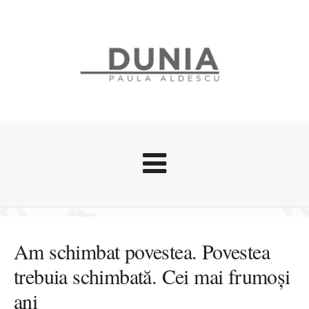
Evenimente
Stari afective
Am schimbat povestea. Povestea
Zice Dunia
trebuia schimbată. Cei mai frumoși
Călătorii
ani
Cursuri povestite