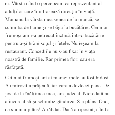
ei. Vârsta când o percepeam ca reprezentant al
adulților care îmi trasează direcția în viață.
Mamanu la vârsta mea venea de la muncă, se
schimba de haine și se băga la bucătărie. Cei mai
frumoși ani i-a petrecut închisă într-o bucătărie
pentru a-și hrăni soțul și fetele. Nu ieșeam la
restaurant. Concediile nu s-au fixat în viața
noastră de familie. Rar primea flori sau era
răsfățată.
Cei mai frumoși ani ai mamei mele au fost hidoși.
Au mirosit a prăjeală, iar vara a dovlecei pane. De
jos, de la înălțimea mea, am judecat. Niciodată nu
a încercat să-și schimbe gândirea. S-a plâns. Oho,
ce s-a mai plâns! A răbdat. Dacă a ripostat, când a