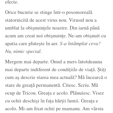
efecte.
Orice bucurie se stinge într-o posomoreală
statornicită de acest virus nou. Virusul nou a
umblat la obișnuințele noastre. Din iarnă până
acum am creat noi obișnuințe. Ne-am obișnuit cu
apatia care plutește în aer.
S-a întâmplat ceva?
Nu, nimic special.
Mergem mai departe. Omul a mers întotdeauna
mai departe indiferent de condițiile de viață. Știți
cum aș descrie starea mea actuală? Mă încearcă o
stare de greață permanentă. Citesc. Scriu. Mă
ocup de Tricou. Greața e acolo. Plănuiesc. Visez
cu ochii deschiși în fața hărții lumii. Greața e
acolo. Mi-am fixat ochii pe mamanu. Am vârsta