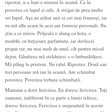
ripostat, n-a luat-o nimeni în seamă. Ca în
povestea cu lupul și oile. A strigat de prea multe
ori lupul. Așa au arătat anii ei cei mai frumoși, iar
eu mă aflu acum în acei ani frumoși personali. Nu
știu a ce miros. Prăjeala o alung cu hota, o
modific cu bețișoare parfumate, iar dovlecei
prepar rar, nu mai mult de unul, cât pentru micul
dejun. Gândirea mă străduiesc s-o îmbunătățesc.
Mă plâng la prieteni. Nu rabd. Ripostez. Două sau
trei persoane mă iau în seamă. Am schimbat
povestea. Povestea trebuia schimbată.
Mamanu a dorit fericirea. Eu doresc fericirea. Toți
oamenii, indiferent în ce parte a lumii trăiesc,
doresc fericirea. Fericirea e suspendată în aceste