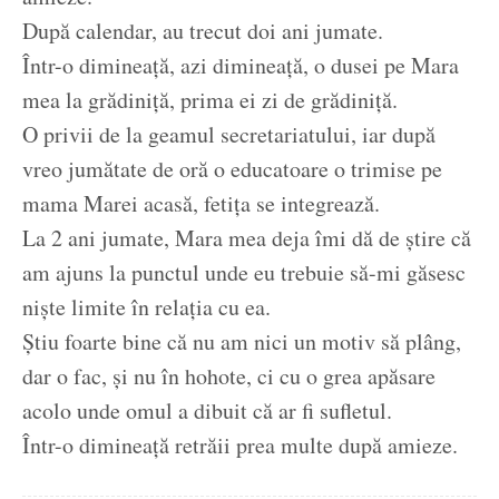
După calendar, au trecut doi ani jumate.
Într-o dimineață, azi dimineață, o dusei pe Mara
mea la grădiniță, prima ei zi de grădiniță.
O privii de la geamul secretariatului, iar după
vreo jumătate de oră o educatoare o trimise pe
mama Marei acasă, fetița se integrează.
La 2 ani jumate, Mara mea deja îmi dă de știre că
am ajuns la punctul unde eu trebuie să-mi găsesc
niște limite în relația cu ea.
Știu foarte bine că nu am nici un motiv să plâng,
dar o fac, și nu în hohote, ci cu o grea apăsare
acolo unde omul a dibuit că ar fi sufletul.
Într-o dimineață retrăii prea multe după amieze.