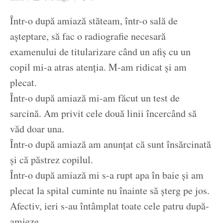
Ziua culorii
Într-o după amiază stăteam, într-o sală de
așteptare, să fac o radiografie necesară
examenului de titularizare când un afiș cu un
copil mi-a atras atenția. M-am ridicat și am
plecat.
Într-o după amiază mi-am făcut un test de
sarcină. Am privit cele două linii încercând să
văd doar una.
Într-o după amiază am anunțat că sunt însărcinată
și că păstrez copilul.
Într-o după amiază mi s-a rupt apa în baie și am
plecat la spital cuminte nu înainte să șterg pe jos.
Afectiv, ieri s-au întâmplat toate cele patru după-
amieze.