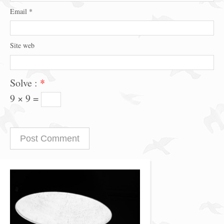
Email
*
Site web
Solve :
*
9 × 9 =