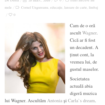
Dunia
0
Trăiri afective ale
De
28 mart., 2016
Ziua culorii
mele
Cornel Ungureanu
educație
lansare de carte
limbaj
,
,
,
0
Cam de o oră
ascult
Wagner
.
Cică ar fi fost
un decadent. A
ținut cont, la
vremea lui, de
gustul maselor.
Societatea
actuală abia
digeră muzica
lui Wagner. Ascultăm
Antonia
și
Carla`s dream
.