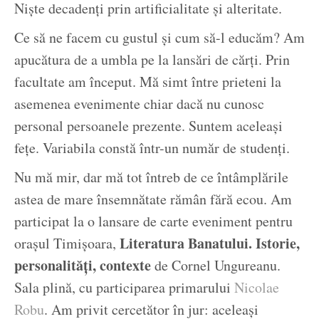
Niște decadenți prin artificialitate și alteritate.
Ce să ne facem cu gustul și cum să-l educăm? Am
apucătura de a umbla pe la lansări de cărți. Prin
facultate am început. Mă simt între prieteni la
asemenea evenimente chiar dacă nu cunosc
personal persoanele prezente. Suntem aceleași
fețe. Variabila constă într-un număr de studenți.
Nu mă mir, dar mă tot întreb de ce întâmplările
astea de mare însemnătate rămân fără ecou. Am
participat la o lansare de carte eveniment pentru
Literatura Banatului. Istorie,
orașul Timișoara,
personalități, contexte
de Cornel Ungureanu.
Sala plină, cu participarea primarului
Nicolae
Robu
. Am privit cercetător în jur: aceleași