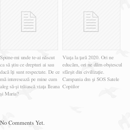
Spune-mi unde te-ai născut
Viața la țară 2020. Ori ne
ca să știu ce drepturi ai sau
educăm, ori ne dăm obștescul
dacă îți sunt respectate. De ce
sfârșit din civilizație.
mă interesează pe mine cum
Campania dm și SOS Satele
aleg să-și trăiască viața Ileana
Copiilor
și Maria?
No Comments Yet.