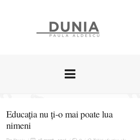
Evenimente
Stari afective
Educația nu ți-o mai poate lua
Zice Dunia
nimeni
Călătorii
Cursuri povestite