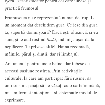
lycra. Nesatisfăcător pentru cei care iubesc și
practică frumosul.
Frumusețea nu e reprezentată numai de trup. La
un moment dat deschidem gura. Ce iese din gura
ta, superbă domnișoară? Dacă ești olteancă, și eu
sunt, și te aud rostind
fusăi
, mă mișc ușor de la
neplăcere. Te privesc altfel. Haina recomadă,
mâinile, părul și dinții, dar și limbajul.
Am un cult pentru unele haine, dar iubesc cu
aceeași pasiune rostirea. Prin activitățile
culturale, la care am participat fără rușine, da,
unii se simt jenați să fie văzuți cu o carte în mână,
mi-am format intenționat și sistematic modul de
exprimare.