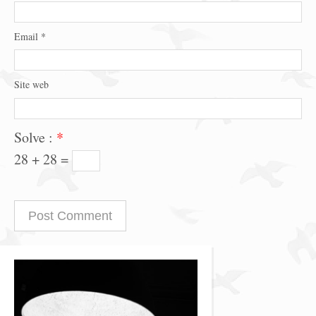
Email
*
Site web
Solve :
*
28 + 28 =