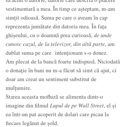
vestimentară a mea. În timp ce așteptam, m-am
simțit odioasă. Suma pe care o aveam în cap
reprezenta jumătate din datoria mea. În fața
ghișeului, cu o doamnă prea curioasă,
de unde
cunosc cazul, de la televizor, din altă parte,
am
dublat suma pe care intenționam s-o donez.
Am plecat de la bancă foarte indispusă. Niciodată
o donație în bani nu m-a făcut să simt că ajut, ci
doar am creat un sentiment substitut de
mulțumire.
Starea aceasta mofluză se alimenta dintr-o
imagine din filmul
Lupul de pe Wall Street
, el și
ea într-un pat acoperit de dolari care picau la
fiecare legănat de șold.