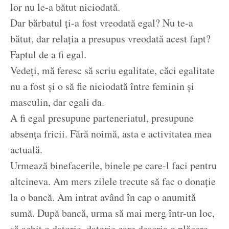
lor nu le-a bătut niciodată.
Dar bărbatul ți-a fost vreodată egal? Nu te-a
bătut, dar relația a presupus vreodată acest fapt?
Faptul de a fi egal.
Vedeți, mă feresc să scriu egalitate, căci egalitate
nu a fost și o să fie niciodată între feminin și
masculin, dar egali da.
A fi egal presupune parteneriatul, presupune
absența fricii. Fără noimă, asta e activitatea mea
actuală.
Urmează binefacerile, binele pe care-l faci pentru
altcineva. Am mers zilele trecute să fac o donație
la o bancă. Am intrat având în cap o anumită
sumă. După bancă, urma să mai merg într-un loc,
să achit o datorie, datorie care descria o plăcere