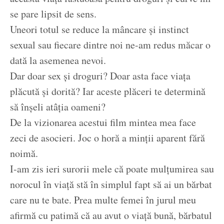
se pare lipsit de sens.
Uneori totul se reduce la mâncare și instinct
sexual sau fiecare dintre noi ne-am redus măcar o
dată la asemenea nevoi.
Dar doar sex și droguri? Doar asta face viața
plăcută și dorită? Iar aceste plăceri te determină
să înșeli atâția oameni?
De la vizionarea acestui film mintea mea face
zeci de asocieri. Joc o horă a minții aparent fără
noimă.
I-am zis ieri surorii mele că poate mulțumirea sau
norocul în viață stă în simplul fapt să ai un bărbat
care nu te bate. Prea multe femei în jurul meu
afirmă cu patimă că au avut o viață bună, bărbatul