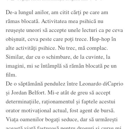
Ziua culorii
De-a lungul anilor, am citit cărți pe care am
rămas blocată. Activitatea mea psihică nu
reușește uneori să accepte unele lecturi ca pe ceva
obișnuit, ceva peste care poți trece. Hop-hop în
alte activități psihice. Nu trec, mă complac.
Similar, dar cu o schimbare, de la cuvinte, la
imagini, mi se întâmplă să rămân blocată pe un
film.
De o săptămână pendulez între Leonardo diCaprio
și Jordan Belfort. Mi-e atât de greu să accept
determinațiile, raționamentul și faptele acestui
orator motivațional actual, fost agent de bursă.
Viața oamenilor bogați seduce, dar să urmărești
această viață fastuoasă pentru droguri și curve mi