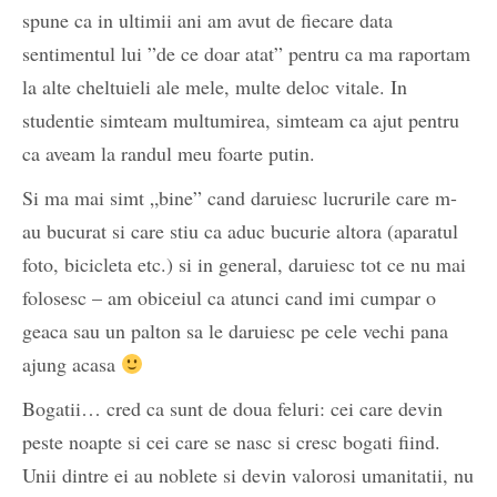
spune ca in ultimii ani am avut de fiecare data
sentimentul lui ”de ce doar atat” pentru ca ma raportam
la alte cheltuieli ale mele, multe deloc vitale. In
studentie simteam multumirea, simteam ca ajut pentru
ca aveam la randul meu foarte putin.
Si ma mai simt „bine” cand daruiesc lucrurile care m-
au bucurat si care stiu ca aduc bucurie altora (aparatul
foto, bicicleta etc.) si in general, daruiesc tot ce nu mai
folosesc – am obiceiul ca atunci cand imi cumpar o
geaca sau un palton sa le daruiesc pe cele vechi pana
ajung acasa
Bogatii… cred ca sunt de doua feluri: cei care devin
peste noapte si cei care se nasc si cresc bogati fiind.
Unii dintre ei au noblete si devin valorosi umanitatii, nu