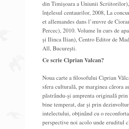
din Timişoara a Uniunii Scriitorilor)
înţelesul centaurilor, 2008, La concu
et allemandes dans l’œuvre de Cioran
Percec), 2010. Volume în curs de apar
şi Ilinca Ilian), Centro Editor de Ma
All, Bucureşti.
Ce scrie Ciprian Valcan?
Noua carte a filosofului Ciprian Vălc
sfera culturală, pe marginea cărora au
păstrându-şi amprenta originală prin
bine temperat, dar şi prin dezinvoltu
intelectului, obţinând cu o reconfort
perspective noi acolo unde eruditul 