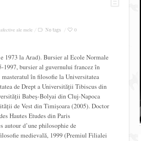
 afective ale mele
0
No tags
ie 1973 la Arad). Bursier al Ecole Normale
-1997, bursier al guvernului francez în
masteratul în filosofie la Universitatea
tatea de Drept a Universităţii Tibiscus din
iversităţii Babeş-Bolyai din Cluj-Napoca
sităţii de Vest din Timişoara (2005). Doctor
e des Hautes Etudes din Paris
s autour d’une philosophie de
filosofie medievală, 1999 (Premiul Filialei