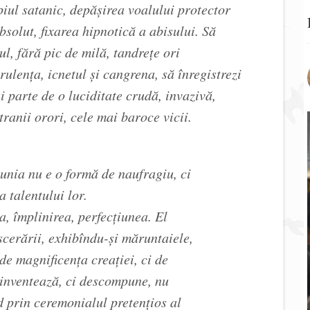
piul satanic, depăşirea voalului protector
bsolut, fixarea hipnotică a abisului. Să
, fără pic de milă, tandreţe ori
ulenţa, icnetul şi cangrena, să înregistrezi
i parte de o luciditate crudă, invazivă,
tranii orori, cele mai baroce vicii.
bunia nu e o formă de naufragiu, ci
 talentului lor.
, împlinirea, perfecţiunea. El
scerării, exhibîndu-şi măruntaiele,
de magnificenţa creaţiei, ci de
 inventează, ci descompune, nu
d prin ceremonialul pretenţios al