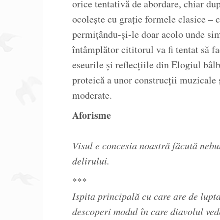
orice tentativă de abordare, chiar du
ocoleşte cu graţie formele clasice – 
permiţându-şi-le doar acolo unde sim
întâmplător cititorul va fi tentat să 
eseurile şi reflecţiile din Elogiul bâ
proteică a unor construcţii muzicale 
moderate.
Aforisme
Visul e concesia noastră făcută nebu
delirului.
***
Ispita principală cu care are de lupt
descoperi modul în care diavolul ved