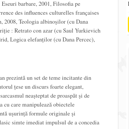
, Eseuri barbare, 2001, Filosofia pe
rrence des influences culturelles françaises
, 2008, Teologia albinoşilor (cu Dana
iţie : Retrato con azar (cu Saul Yurkievich
drid, Logica elefanţilor (cu Dana Percec),
an prezintă un set de teme incitante din
torul ţese un discurs foarte elegant,
 sarcasmul neaşteptat de proaspăt şi de
ra cu care manipulează obiectele
antă uşurinţă formule originale şi
clasic simte imediat impulsul de a concedia