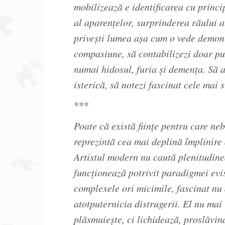
mobilizează e identificarea cu princi
al aparenţelor, surprinderea răului a
priveşti lumea aşa cum o vede demonul
compasiune, să contabilizezi doar pur
numai hidosul, furia şi demenţa. Să a
isterică, să notezi fascinat cele mai s
***
Poate că există fiinţe pentru care ne
reprezintă cea mai deplină împlinire a
Artistul modern nu caută plenitudinea
funcţionează potrivit paradigmei evi
complexele ori micimile, fascinat nu 
atotputernicia distrugerii. El nu mai
plăsmuieşte, ci lichidează, proslăvin