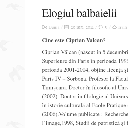
Elogiul balbaielii
Dunia
0
Trăiri
De
20 mai, 2011
Cine este Ciprian Valcan
?
Ciprian Vălcan (născut în 5 decembr
Superieure din Paris în perioada 1995
perioada 2001-2004, obţine licenţa şi 
Paris IV – Sorbona. Profesor la Facul
Timişoara. Doctor în filosofie al Un
(2002). Doctor în filologie al Univer
în istorie culturală al Ecole Pratiqu
(2006).Volume publicate : Recherche
l’image,1998, Studii de patristică şi 