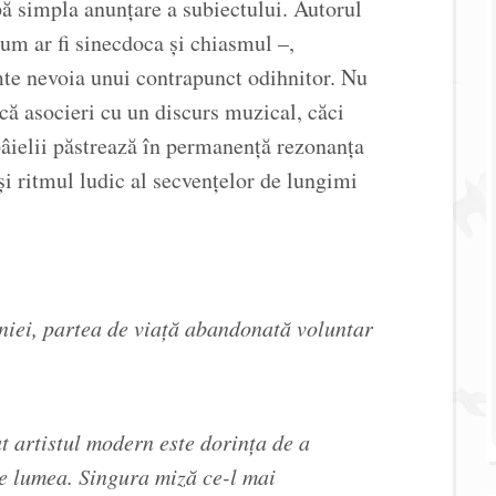
pă simpla anunţare a subiectului. Autorul
cum ar fi sinecdoca şi chiasmul –,
te nevoia unui contrapunct odihnitor. Nu
facă asocieri cu un discurs muzical, căci
lbâielii păstrează în permanenţă rezonanţa
şi ritmul ludic al secvenţelor de lungimi
niei, partea de viaţă abandonată voluntar
at artistul modern este dorinţa de a
e lumea. Singura miză ce-l mai