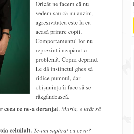
Oricât ne facem că nu
vedem sau că nu auzim,
agresivitatea este la ea
acasă printre copii.
Comportamentul lor nu
reprezintă neapărat o
problemă. Copiii deprind.
Le dă instinctul ghes să
ridice pumnul, dar
obișnuința îi face să se
răzgândească.
r ceea ce ne-a deranjat
.
Maria, e urât să
ia celuilalt.
Te-am supărat cu ceva?