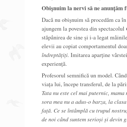
Obișnuim la nervi să ne anunțăm f
Dacă nu obișnuim să procedăm ca în 
ajungem la povestea din spectacolul
stăpânirea de sine și i-a legat mâinile
elevii au copiat comportamentul do
îndreptățiți.
Imitarea aparține vârstei
experiență.
Profesorul semnifică un model. Când 
viața lui, începe transferul, de la pă
Tata nu este cel mai puternic, mama n
sora mea nu a adus-o barza, la clasa 
față. Ce se întâmplă cu trupul nostru
de noi când suntem serioși și devin 