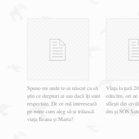
Spune-mi unde te-ai născut ca să
Viața la țară 2
știu ce drepturi ai sau dacă îți sunt
educăm, ori ne
respectate. De ce mă interesează
sfârșit din civi
pe mine cum aleg să-și trăiască
dm și SOS Sate
viața Ileana și Maria?