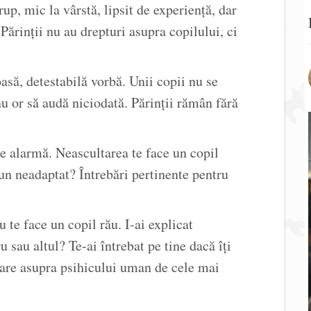
rup, mic la vârstă, lipsit de experiență, dar
 Părinții nu au drepturi asupra copilului, ci
să, detestabilă vorbă. Unii copii nu se
u or să audă niciodată. Părinții rămân fără
de alarmă. Neascultarea te face un copil
un neadaptat? Întrebări pertinente pentru
 te face un copil rău. I-ai explicat
ru sau altul? Te-ai întrebat pe tine dacă îți
 are asupra psihicului uman de cele mai