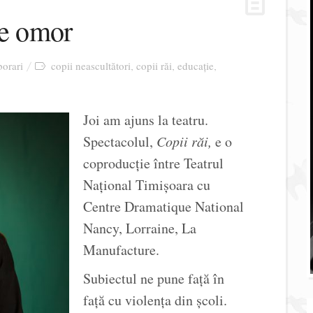
te omor
orari
copii neascultători
copii răi
educație
,
,
,
Joi am ajuns la teatru.
Spectacolul,
Copii răi,
e o
coproducție între Teatrul
Național Timișoara cu
Centre Dramatique National
Nancy, Lorraine, La
Manufacture.
Subiectul ne pune față în
față cu violența din școli.