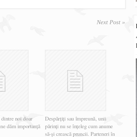
Next Post »
 dintre noi doar
Despărțiți sau împreună, unii
e ne dăm importanță
părinți nu se înțeleg cum anume
să-și crească pruncii. Parteneri în