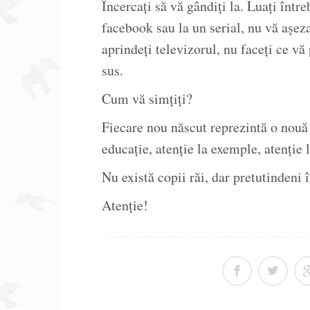
Încercați să vă gândiți la. Luați într
facebook sau la un serial, nu vă așez
aprindeți televizorul, nu faceți ce vă
sus.
Cum vă simțiți?
Fiecare nou născut reprezintă o nouă
educație, atenție la exemple, atenție 
Nu există copii răi, dar pretutindeni 
Atenție!