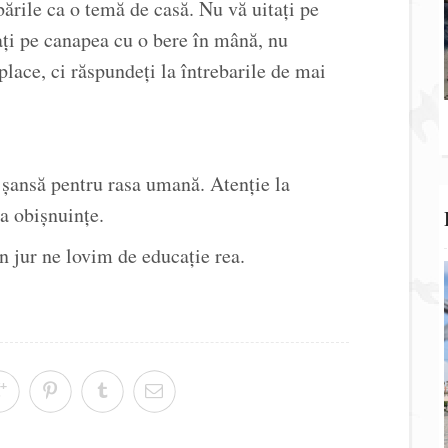
ebările ca o temă de casă. Nu vă uitați pe
ați pe canapea cu o bere în mână, nu
 place, ci răspundeți la întrebarile de mai
 șansă pentru rasa umană. Atenție la
la obișnuințe.
în jur ne lovim de educație rea.