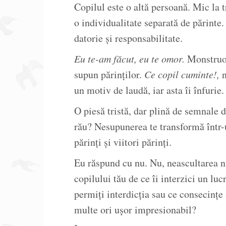
Copilul este o altă persoană. Mic la t
o individualitate separată de părinte.
datorie și responsabilitate.
Eu te-am făcut, eu te omor.
Monstruoa
supun părinților.
Ce copil cuminte!,
n
un motiv de laudă, iar asta îi înfurie.
O piesă tristă, dar plină de semnale 
rău? Nesupunerea te transformă într-
părinți și viitori părinți.
Eu răspund cu nu. Nu, neascultarea nu
copilului tău de ce îi interzici un luc
permiți interdicția sau ce consecințe
multe ori ușor impresionabil?