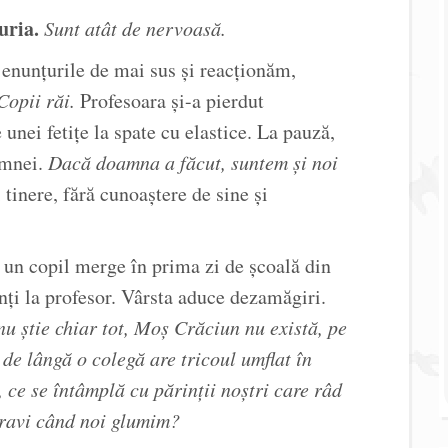
uria.
Sunt atât de nervoasă.
enunțurile de mai sus și reacționăm,
Copii răi.
Profesoara și-a pierdut
 unei fetițe la spate cu elastice. La pauză,
amnei.
Dacă doamna a făcut, suntem și noi
 tinere, fără cunoaștere de sine și
un copil merge în prima zi de școală din
rinți la profesor. Vârsta aduce dezamăgiri.
u știe chiar tot, Moș Crăciun nu există, pe
de lângă o colegă are tricoul umflat în
, ce se întâmplă cu părinții noștri care râd
gravi când noi glumim?