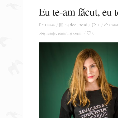
Eu te-am făcut, eu 
Dunia
1
Colab
De
14 dec., 2016
obișnuințe
părinți și copii
0
,