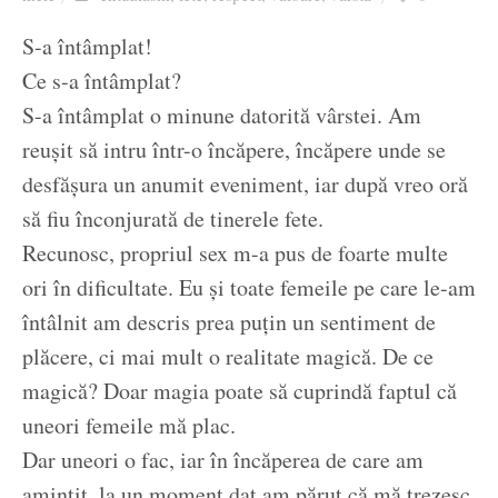
Ziua culorii
S-a întâmplat!
Ce s-a întâmplat?
S-a întâmplat o minune datorită vârstei. Am
reușit să intru într-o încăpere, încăpere unde se
desfășura un anumit eveniment, iar după vreo oră
să fiu înconjurată de tinerele fete.
Recunosc, propriul sex m-a pus de foarte multe
ori în dificultate. Eu și toate femeile pe care le-am
întâlnit am descris prea puțin un sentiment de
plăcere, ci mai mult o realitate magică. De ce
magică? Doar magia poate să cuprindă faptul că
uneori femeile mă plac.
Dar uneori o fac, iar în încăperea de care am
amintit, la un moment dat am părut că mă trezesc.