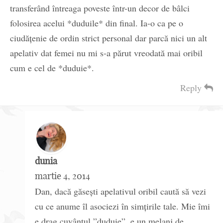
transferând întreaga poveste într-un decor de bâlci
folosirea acelui *duduile* din final. Ia-o ca pe o
ciudăţenie de ordin strict personal dar parcă nici un alt
apelativ dat femei nu mi s-a părut vreodată mai oribil
cum e cel de *duduie*.
Reply
dunia
martie 4, 2014
Dan, dacă găsești apelativul oribil caută să vezi
cu ce anume îl asociezi în simțirile tale. Mie îmi
e drag cuvântul ”duduie”, e un melanj de