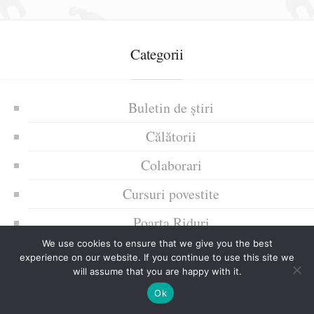
Categorii
Buletin de știri
Călătorii
Colaborari
Cursuri povestite
Poarta Riduri
We use cookies to ensure that we give you the best
Text de atenționare gramaticală
experience on our website. If you continue to use this site we
will assume that you are happy with it.
Trăiri afective ale mele
Ok
Uncategorized