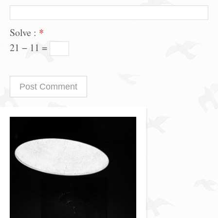
Solve :
*
21 − 11 =