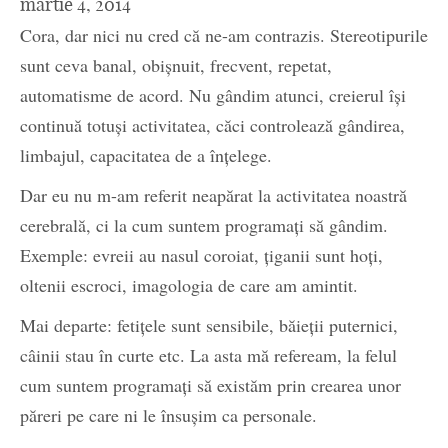
martie 4, 2014
Cora, dar nici nu cred că ne-am contrazis. Stereotipurile
sunt ceva banal, obișnuit, frecvent, repetat,
automatisme de acord. Nu gândim atunci, creierul își
continuă totuși activitatea, căci controlează gândirea,
limbajul, capacitatea de a înțelege.
Dar eu nu m-am referit neapărat la activitatea noastră
cerebrală, ci la cum suntem programați să gândim.
Exemple: evreii au nasul coroiat, țiganii sunt hoți,
oltenii escroci, imagologia de care am amintit.
Mai departe: fetițele sunt sensibile, băieții puternici,
câinii stau în curte etc. La asta mă refeream, la felul
cum suntem programați să existăm prin crearea unor
păreri pe care ni le însușim ca personale.