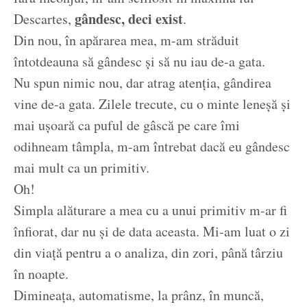
gândesc, deci exist
Descartes,
.
Din nou, în apărarea mea, m-am străduit
întotdeauna să gândesc și să nu iau de-a gata.
Nu spun nimic nou, dar atrag atenția, gândirea
vine de-a gata. Zilele trecute, cu o minte leneșă și
mai ușoară ca puful de gâscă pe care îmi
odihneam tâmpla, m-am întrebat dacă eu gândesc
mai mult ca un primitiv.
Oh!
Simpla alăturare a mea cu a unui primitiv m-ar fi
înfiorat, dar nu și de data aceasta. Mi-am luat o zi
din viață pentru a o analiza, din zori, până târziu
în noapte.
Dimineața, automatisme, la prânz, în muncă,