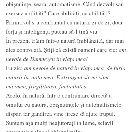
obișnuințe, seara, automatisme. Când dezvolt sau
exersez abilități? Care abilități, ce abilități?
Primitivul s-a confruntat cu natura, zi de zi, doar
forța și inteligența puteau să-l țină viu.
În prezent trăim într-o natură îmblânzită, dar mai
ales controlată. Știți că există oameni care zic:
am
nevoie de Dumnezeu în viața mea!
Eu zic:
am nevoie de natură în viața mea, de furia
naturii în viața mea. E stringent să-mi simt
micimea, fragilitatea, facticitatea.
Acolo, în natură, într-o confruntare directă a
omului cu natura, obișnuințele și automatismele
dispar, iar gândirea vine firesc să ajute trupul.
Suntem așa mulți neajutorați în lume, sclavii
automatismelor și obișnuințelor.