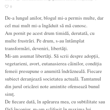
Ziua culorii
0
De-a lungul anilor, blogul mi-a permis multe, dar
cel mai mult mi-a îngăduit să mă cunosc.
Am pornit pe acest drum timidă, derutată, cu
multe frustrări. Pe drum, s-au întâmplat
transformări, deveniri, libertăți.
Mi-am asumat libertăți. Să scrii despre adopții,
vegetarieni, avort, eutanasierea câinilor, condiția
femeii presupune o anumită îndrăzneală. Fiecare
subiect deranjează societatea actuală. Tamtamul
din jurul oricărei note amintite ofensează bunul
simț.
De fiecare dată, în apărarea mea, cu subtilitate sau
fără înconjur, m-am sclifosit în maxima lui