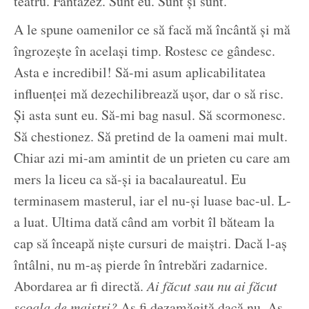
teatru. Fantazez. Sunt eu. Sunt și sunt.
A le spune oamenilor ce să facă mă încântă și mă
îngrozește în același timp. Rostesc ce gândesc.
Asta e incredibil! Să-mi asum aplicabilitatea
influenței mă dezechilibrează ușor, dar o să risc.
Și asta sunt eu. Să-mi bag nasul. Să scormonesc.
Să chestionez. Să pretind de la oameni mai mult.
Chiar azi mi-am amintit de un prieten cu care am
mers la liceu ca să-și ia bacalaureatul. Eu
terminasem masterul, iar el nu-și luase bac-ul. L-
a luat. Ultima dată când am vorbit îl băteam la
cap să înceapă niște cursuri de maiștri. Dacă l-aș
întâlni, nu m-aș pierde în întrebări zadarnice.
Abordarea ar fi directă.
Ai făcut sau nu ai făcut
școala de maiștri?
Aș fi dezamăgită dacă nu. Aș