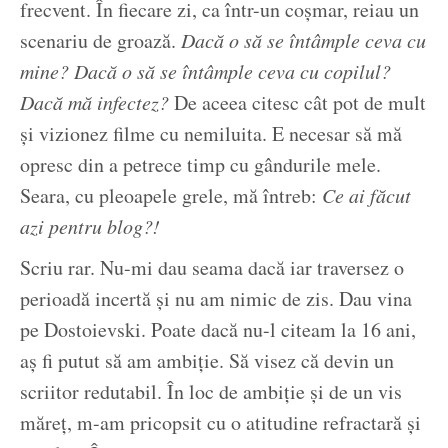
frecvent. În fiecare zi, ca într-un coșmar, reiau un
scenariu de groază.
Dacă o să se întâmple ceva cu
mine? Dacă o să se întâmple ceva cu copilul?
Dacă mă infectez?
De aceea citesc cât pot de mult
și vizionez filme cu nemiluita. E necesar să mă
opresc din a petrece timp cu gândurile mele.
Seara, cu pleoapele grele, mă întreb:
Ce ai făcut
azi pentru blog?!
Scriu rar. Nu-mi dau seama dacă iar traversez o
perioadă incertă și nu am nimic de zis. Dau vina
pe Dostoievski. Poate dacă nu-l citeam la 16 ani,
aș fi putut să am ambiție. Să visez că devin un
scriitor redutabil. În loc de ambiție și de un vis
măreț, m-am pricopsit cu o atitudine refractară și