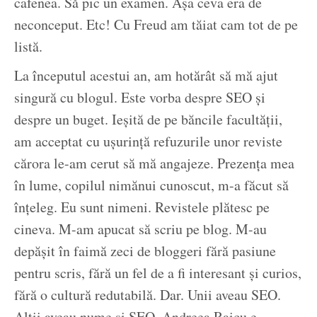
cafenea. Să pic un examen. Așa ceva era de
neconceput. Etc! Cu Freud am tăiat cam tot de pe
listă.
La începutul acestui an, am hotărât să mă ajut
singură cu blogul. Este vorba despre SEO și
despre un buget. Ieșită de pe băncile facultății,
am acceptat cu ușurință refuzurile unor reviste
cărora le-am cerut să mă angajeze. Prezența mea
în lume, copilul nimănui cunoscut, m-a făcut să
înțeleg. Eu sunt nimeni. Revistele plătesc pe
cineva. M-am apucat să scriu pe blog. M-au
depășit în faimă zeci de bloggeri fără pasiune
pentru scris, fără un fel de a fi interesant și curios,
fără o cultură redutabilă. Dar. Unii aveau SEO.
Alții aveau nume și SEO. Andreea Raicu e