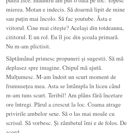
putea zice. Înăuntru am pus o oală pe foc. Topesc
mierea. Motan e indecis. Să doarmă lipit de mine
sau puțin mai încolo. Să fac youtube. Ăsta e
viitorul. Cine mai citește? Același din totdeauna,
cititorul. E un rol. Eu îl joc din școala primară.
Nu m-am plictisit.
Săptămânal primesc propuneri și sugestii. Să mă
deplasez spre imagine. Chipul mă ajută.
Mulțumesc. M-am îndoit un scurt moment de
frumusețea mea. Asta se întâmpla în liceu când
m-am tuns scurt. Teribil! Am plâns fără încetare
ore întregi. Părul a crescut la loc. Coama atrage
privirile ambelor sexe. Să o las mai moale cu
scrisul. Să vorbesc. Și zâmbetul îmi e de folos. De
acord.