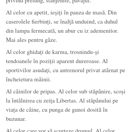
privind prelung, stânjenite, pavajul.
Al celor cu apetit, ieșiți în pauza de masă. Din
caserolele fierbinți, se înalță unduind, ca duhul
din lampa fermecată, un abur cu iz ademenitor.
Mai ales pentru gâze.
Al celor ghidați de karma, trosnindu-și
tendoanele în poziții aparent dureroase. Al
sportivilor asudați, cu antrenorul privat atârnat pe
încheietura mâinii.
Al câinilor de pripas. Al celor sub stăpânire, scoși
la întâlnirea cu zeița Libertas. Al stăpânului pe
viața de câine, cu punga de gunoi dosită în
buzunar.
Al celor care vor să scurteze drumul. Al celor