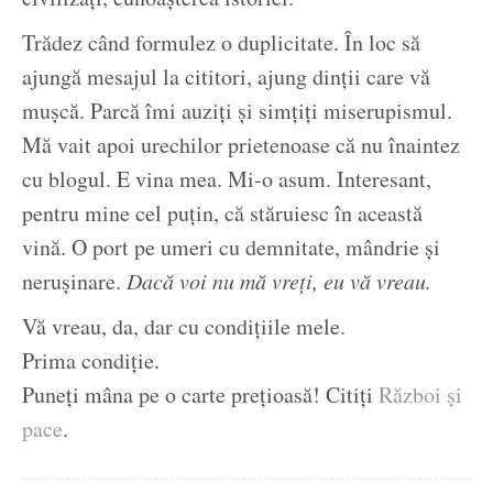
Trădez când formulez o duplicitate. În loc să
ajungă mesajul la cititori, ajung dinții care vă
mușcă. Parcă îmi auziți și simțiți miserupismul.
Mă vait apoi urechilor prietenoase că nu înaintez
cu blogul. E vina mea. Mi-o asum. Interesant,
pentru mine cel puțin, că stăruiesc în această
vină. O port pe umeri cu demnitate, mândrie și
nerușinare.
Dacă voi nu mă vreți, eu vă vreau.
Vă vreau, da, dar cu condițiile mele.
Prima condiție.
Puneți mâna pe o carte prețioasă! Citiți
Război și
pace
.