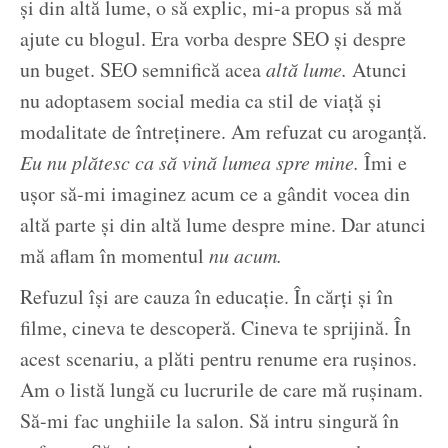
și din altă lume, o să explic, mi-a propus să mă
ajute cu blogul. Era vorba despre SEO și despre
un buget. SEO semnifică acea
altă lume.
Atunci
nu adoptasem social media ca stil de viață și
modalitate de întreținere. Am refuzat cu aroganță.
Eu nu plătesc ca să vină lumea spre mine.
Îmi e
ușor să-mi imaginez acum ce a gândit vocea din
altă parte și din altă lume despre mine. Dar atunci
mă aflam în momentul
nu acum.
Refuzul își are cauza în educație. În cărți și în
filme, cineva te descoperă. Cineva te sprijină. În
acest scenariu, a plăti pentru renume era rușinos.
Am o listă lungă cu lucrurile de care mă rușinam.
Să-mi fac unghiile la salon. Să intru singură în