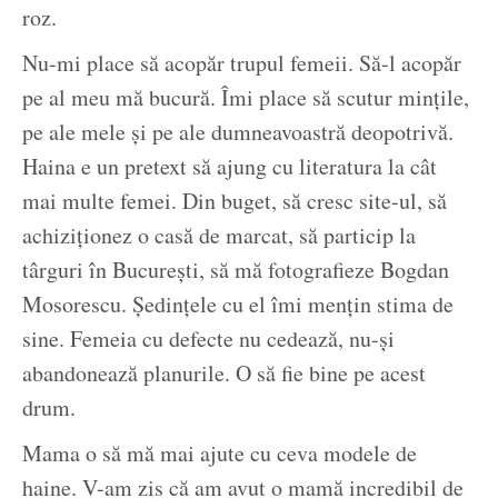
roz.
Nu-mi place să acopăr trupul femeii. Să-l acopăr
pe al meu mă bucură. Îmi place să scutur mințile,
pe ale mele și pe ale dumneavoastră deopotrivă.
Haina e un pretext să ajung cu literatura la cât
mai multe femei. Din buget, să cresc site-ul, să
achiziționez o casă de marcat, să particip la
târguri în București, să mă fotografieze Bogdan
Mosorescu. Ședințele cu el îmi mențin stima de
sine. Femeia cu defecte nu cedează, nu-și
abandonează planurile. O să fie bine pe acest
drum.
Mama o să mă mai ajute cu ceva modele de
haine. V-am zis că am avut o mamă incredibil de