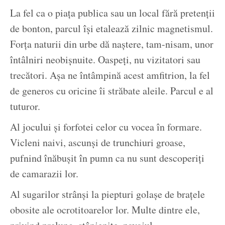
La fel ca o piața publica sau un local fără pretenții
de bonton, parcul își etalează zilnic magnetismul.
Forța naturii din urbe dă naștere, tam-nisam, unor
întâlniri neobișnuite. Oaspeți, nu vizitatori sau
trecători. Așa ne întâmpină acest amfitrion, la fel
de generos cu oricine îi străbate aleile. Parcul e al
tuturor.
Al jocului și forfotei celor cu vocea în formare.
Vicleni naivi, ascunși de trunchiuri groase,
pufnind înăbușit în pumn ca nu sunt descoperiți
de camarazii lor.
Al sugarilor strânși la piepturi golașe de brațele
obosite ale ocrotitoarelor lor. Multe dintre ele,