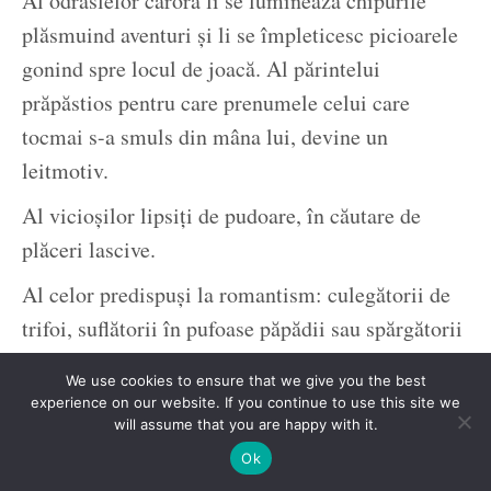
Al odraslelor cărora li se luminează chipurile
plăsmuind aventuri și li se împleticesc picioarele
gonind spre locul de joacă. Al părintelui
prăpăstios pentru care prenumele celui care
tocmai s-a smuls din mâna lui, devine un
leitmotiv.
Al vicioșilor lipsiți de pudoare, în căutare de
plăceri lascive.
Al celor predispuși la romantism: culegătorii de
trifoi, suflătorii în pufoase păpădii sau spărgătorii
de semințe.
We use cookies to ensure that we give you the best
Al pensionarilor grupați pe teme de discuție,
experience on our website. If you continue to use this site we
will assume that you are happy with it.
așteptând încruntați să se ivească de undeva un
Ok
bob de scandal. Doar-doar le-o mai tăia din