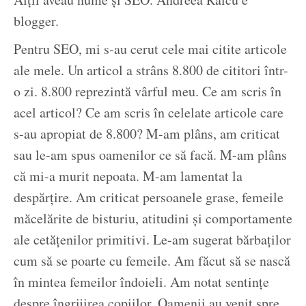
blogger.
Pentru SEO, mi s-au cerut cele mai citite articole
ale mele. Un articol a strâns 8.800 de cititori într-
o zi. 8.800 reprezintă vârful meu. Ce am scris în
acel articol? Ce am scris în celelate articole care
s-au apropiat de 8.800? M-am plâns, am criticat
sau le-am spus oamenilor ce să facă. M-am plâns
că mi-a murit nepoata. M-am lamentat la
despărțire. Am criticat persoanele grase, femeile
măcelărite de bisturiu, atitudini și comportamente
ale cetățenilor primitivi. Le-am sugerat bărbaților
cum să se poarte cu femeile. Am făcut să se nască
în mintea femeilor îndoieli. Am notat sentințe
despre îngrijirea copiilor. Oamenii au venit spre