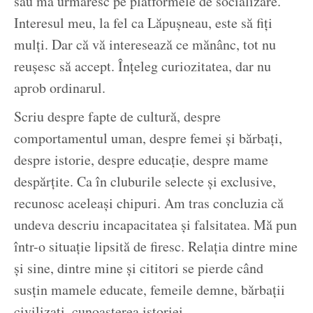
sau mă urmăresc pe platformele de socializare.
Interesul meu, la fel ca Lăpușneau, este să fiți
mulți. Dar că vă interesează ce mănânc, tot nu
reușesc să accept. Înțeleg curiozitatea, dar nu
aprob ordinarul.
Scriu despre fapte de cultură, despre
comportamentul uman, despre femei și bărbați,
despre istorie, despre educație, despre mame
despărțite. Ca în cluburile selecte și exclusive,
recunosc aceleași chipuri. Am tras concluzia că
undeva descriu incapacitatea și falsitatea. Mă pun
într-o situație lipsită de firesc. Relația dintre mine
și sine, dintre mine și cititori se pierde când
susțin mamele educate, femeile demne, bărbații
civilizați, cunoașterea istoriei.