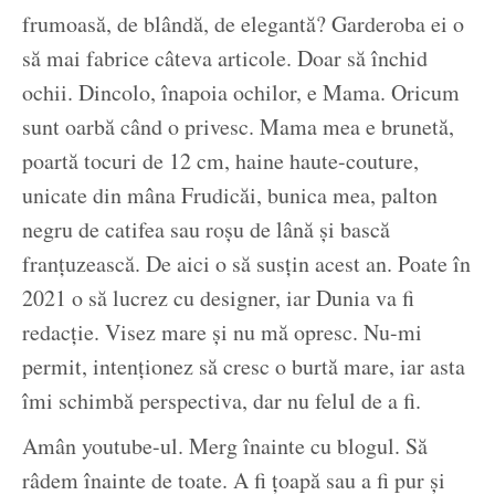
frumoasă, de blândă, de elegantă? Garderoba ei o
să mai fabrice câteva articole. Doar să închid
ochii. Dincolo, înapoia ochilor, e Mama. Oricum
sunt oarbă când o privesc. Mama mea e brunetă,
poartă tocuri de 12 cm, haine haute-couture,
unicate din mâna Frudicăi, bunica mea, palton
negru de catifea sau roșu de lână și bască
franțuzească. De aici o să susțin acest an. Poate în
2021 o să lucrez cu designer, iar Dunia va fi
redacție. Visez mare și nu mă opresc. Nu-mi
permit, intenționez să cresc o burtă mare, iar asta
îmi schimbă perspectiva, dar nu felul de a fi.
Amân youtube-ul. Merg înainte cu blogul. Să
râdem înainte de toate. A fi țoapă sau a fi pur și