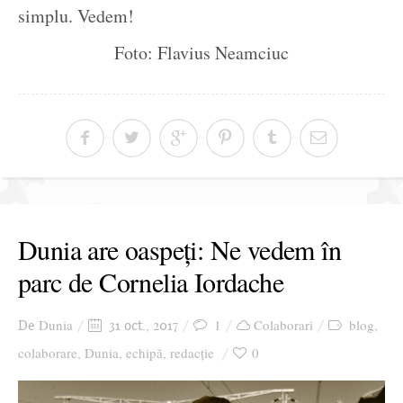
simplu. Vedem!
Foto: Flavius Neamciuc
Dunia are oaspeți: Ne vedem în
parc de Cornelia Iordache
Dunia
1
Colaborari
blog
De
31 oct., 2017
,
colaborare
Dunia
echipă
redacție
0
,
,
,