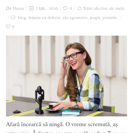
Dunia
0
Trăiri afective ale mele
De
7 ian., 2020
blog
femeia cu defecte
râs zgomotos
țoapă
youtube
,
,
,
,
0
Afară încearcă să ningă. O vreme scremută, aș