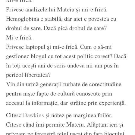
Privesc analizele lui Mateiu și mi-e frică.
Hemoglobina e stabilă, dar aici e povestea cu
drobul de sare. Dacă pică drobul de sare?
Mi-e frică.
Privesc laptopul și mi-e frică. Cum o să-mi
gestionez blogul cu tot acest politic corect? Dacă
în toți acești ani de scris undeva mi-am pus în
pericol libertatea?
Vin din urmă generații turbate de corectitudine
pentru niște fapte de cultură cunoscute prin
accesul la informație, dar străine prin experiență.
Citesc
Dawkins
și notez pe marginea foilor.
Citesc când îmi permite Mateiu. Alăptam ieri și
priveam pe fereastră teiul uscat din fața blocului.