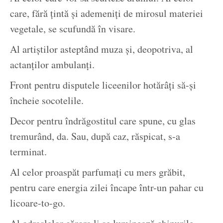
care, fără țintă și ademeniți de mirosul materiei
vegetale, se scufundă în visare.
Al artiștilor asteptând muza și, deopotriva, al
actanților ambulanți.
Front pentru disputele liceenilor hotărâți să-și
încheie socotelile.
Decor pentru îndrăgostitul care spune, cu glas
tremurând, da. Sau, după caz, răspicat, s-a
terminat.
Al celor proaspăt parfumați cu mers grăbit,
pentru care energia zilei încape într-un pahar cu
licoare-to-go.