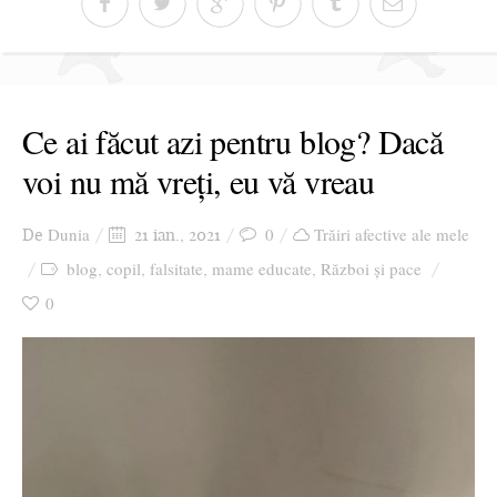
Ce ai făcut azi pentru blog? Dacă
voi nu mă vreți, eu vă vreau
Dunia
0
Trăiri afective ale mele
De
21 ian., 2021
blog
copil
falsitate
mame educate
Război și pace
,
,
,
,
0