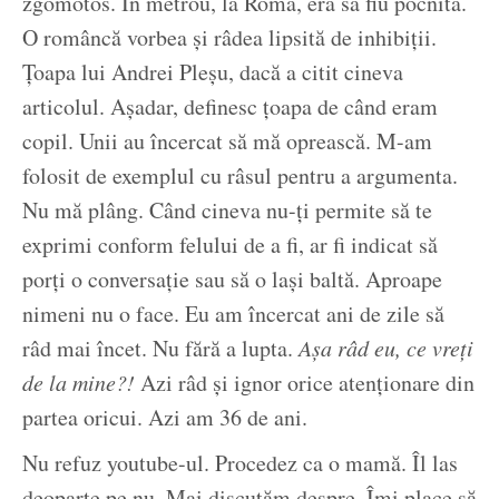
zgomotos. În metrou, la Roma, era să fiu pocnită.
O româncă vorbea și râdea lipsită de inhibiții.
Țoapa lui Andrei Pleșu, dacă a citit cineva
articolul. Așadar, definesc țoapa de când eram
copil. Unii au încercat să mă oprească. M-am
folosit de exemplul cu râsul pentru a argumenta.
Nu mă plâng. Când cineva nu-ți permite să te
exprimi conform felului de a fi, ar fi indicat să
porți o conversație sau să o lași baltă. Aproape
nimeni nu o face. Eu am încercat ani de zile să
râd mai încet. Nu fără a lupta.
Așa râd eu, ce vreți
de la mine?!
Azi râd și ignor orice atenționare din
partea oricui. Azi am 36 de ani.
Nu refuz youtube-ul. Procedez ca o mamă. Îl las
deoparte pe nu. Mai discutăm despre. Îmi place să