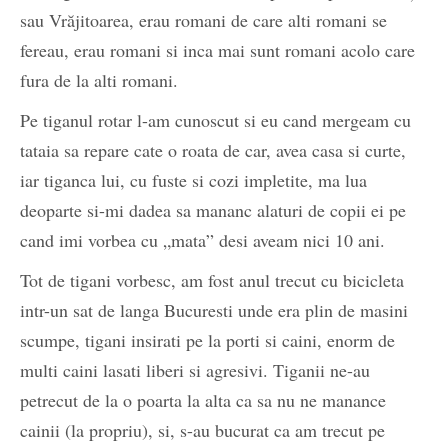
sau Vrăjitoarea, erau romani de care alti romani se
fereau, erau romani si inca mai sunt romani acolo care
fura de la alti romani.
Pe tiganul rotar l-am cunoscut si eu cand mergeam cu
tataia sa repare cate o roata de car, avea casa si curte,
iar tiganca lui, cu fuste si cozi impletite, ma lua
deoparte si-mi dadea sa mananc alaturi de copii ei pe
cand imi vorbea cu „mata” desi aveam nici 10 ani.
Tot de tigani vorbesc, am fost anul trecut cu bicicleta
intr-un sat de langa Bucuresti unde era plin de masini
scumpe, tigani insirati pe la porti si caini, enorm de
multi caini lasati liberi si agresivi. Tiganii ne-au
petrecut de la o poarta la alta ca sa nu ne manance
cainii (la propriu), si, s-au bucurat ca am trecut pe