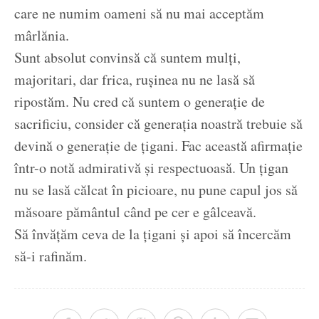
care ne numim oameni să nu mai acceptăm
mârlănia.
Sunt absolut convinsă că suntem mulți,
majoritari, dar frica, rușinea nu ne lasă să
ripostăm. Nu cred că suntem o generație de
sacrificiu, consider că generația noastră trebuie să
devină o generație de țigani. Fac această afirmație
într-o notă admirativă și respectuoasă. Un țigan
nu se lasă călcat în picioare, nu pune capul jos să
măsoare pământul când pe cer e gâlceavă.
Să învățăm ceva de la țigani și apoi să încercăm
să-i rafinăm.