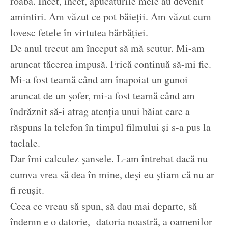
roabă. Încet, încet, apucăturile mele au devenit
amintiri. Am văzut ce pot băieții. Am văzut cum
lovesc fetele în virtutea bărbăției.
De anul trecut am început să mă scutur. Mi-am
aruncat tăcerea impusă. Frică continuă să-mi fie.
Mi-a fost teamă când am înapoiat un gunoi
aruncat de un șofer, mi-a fost teamă când am
îndrăznit să-i atrag atenția unui băiat care a
răspuns la telefon în timpul filmului și s-a pus la
taclale.
Dar îmi calculez șansele. L-am întrebat dacă nu
cumva vrea să dea în mine, deși eu știam că nu ar
fi reușit.
Ceea ce vreau să spun, să dau mai departe, să
îndemn e o datorie, datoria noastră, a oamenilor