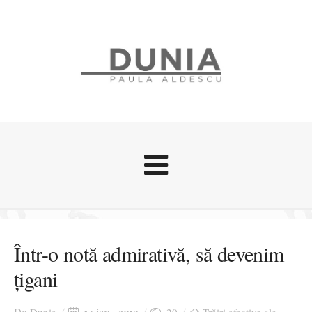
Evenimente
Stari afective
Într-o notă admirativă, să devenim
Zice Dunia
țigani
Călătorii
Cursuri povestite