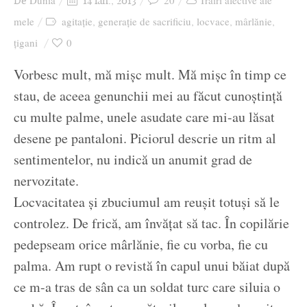
Dunia
20
Trăiri afective ale
De
14 ian., 2013
Ziua culorii
mele
agitație
generație de sacrificiu
locvace
mârlănie
,
,
,
,
țigani
0
Vorbesc mult, mă mișc mult. Mă mișc în timp ce
stau, de aceea genunchii mei au făcut cunoștință
cu multe palme, unele asudate care mi-au lăsat
desene pe pantaloni. Piciorul descrie un ritm al
sentimentelor, nu indică un anumit grad de
nervozitate.
Locvacitatea și zbuciumul am reușit totuși să le
controlez. De frică, am învățat să tac. În copilărie
pedepseam orice mârlănie, fie cu vorba, fie cu
palma. Am rupt o revistă în capul unui băiat după
ce m-a tras de sân ca un soldat turc care siluia o