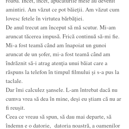
roabă. Încet, încet, apucăturile mele au devenit
amintiri. Am văzut ce pot băieții. Am văzut cum
lovesc fetele în virtutea bărbăției.
De anul trecut am început să mă scutur. Mi-am
aruncat tăcerea impusă. Frică continuă să-mi fie.
Mi-a fost teamă când am înapoiat un gunoi
aruncat de un șofer, mi-a fost teamă când am
îndrăznit să-i atrag atenția unui băiat care a
răspuns la telefon în timpul filmului și s-a pus la
taclale.
Dar îmi calculez șansele. L-am întrebat dacă nu
cumva vrea să dea în mine, deși eu știam că nu ar
fi reușit.
Ceea ce vreau să spun, să dau mai departe, să
îndemn e o datorie, datoria noastră, a oamenilor