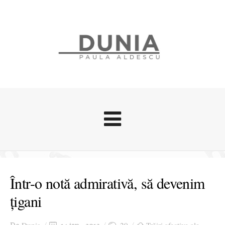
Evenimente
Stari afective
Într-o notă admirativă, să devenim
Zice Dunia
țigani
Călătorii
Cursuri povestite