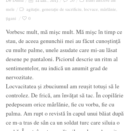
Dunia
20
Trăiri afective ale
De
14 ian., 2013
Ziua culorii
mele
agitație
generație de sacrificiu
locvace
mârlănie
,
,
,
,
țigani
0
Vorbesc mult, mă mișc mult. Mă mișc în timp ce
stau, de aceea genunchii mei au făcut cunoștință
cu multe palme, unele asudate care mi-au lăsat
desene pe pantaloni. Piciorul descrie un ritm al
sentimentelor, nu indică un anumit grad de
nervozitate.
Locvacitatea și zbuciumul am reușit totuși să le
controlez. De frică, am învățat să tac. În copilărie
pedepseam orice mârlănie, fie cu vorba, fie cu
palma. Am rupt o revistă în capul unui băiat după
ce m-a tras de sân ca un soldat turc care siluia o