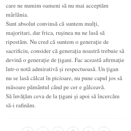
care ne numim oameni să nu mai acceptăm
mârlănia.
Sunt absolut convinsă că suntem mulți,
majoritari, dar frica, rușinea nu ne lasă să
ripostăm. Nu cred că suntem o generație de
sacrificiu, consider că generația noastră trebuie să
devină o generație de țigani. Fac această afirmație
într-o notă admirativă și respectuoasă. Un țigan
nu se lasă călcat în picioare, nu pune capul jos să
măsoare pământul când pe cer e gâlceavă.
Să învățăm ceva de la țigani și apoi să încercăm
să-i rafinăm.