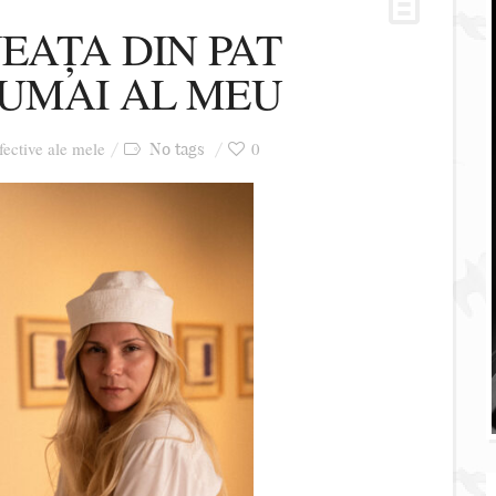
EAȚA DIN PAT
NUMAI AL MEU
afective ale mele
0
No tags