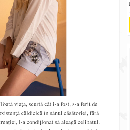
oată viața, scurtă cât i-a fost, s-a ferit de
 existență căldicică în sânul căsătoriei, fără
reației, l-a condiționat să aleagă celibatul.