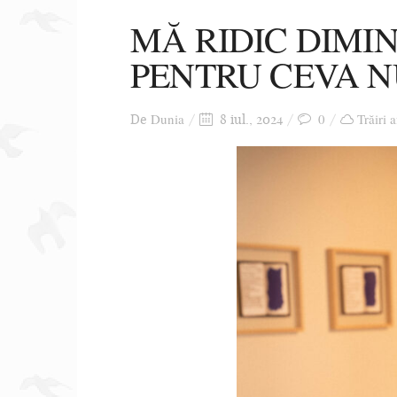
MĂ RIDIC DIMIN
PENTRU CEVA 
Dunia
0
Trăiri 
De
8 iul., 2024