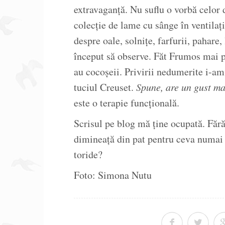
extravaganță. Nu suflu o vorbă celor
colecție de lame cu sânge în ventilați
despre oale, solnițe, farfurii, pahare, 
început să observe. Făt Frumos mai p
au cocoșeii. Privirii nedumerite i-am 
tuciul Creuset.
Spune, are un gust ma
este o terapie funcțională.
Scrisul pe blog mă ține ocupată. Fără
dimineață din pat pentru ceva numai a
toride?
Foto: Simona Nutu