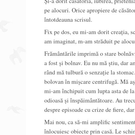
Și-a dorit căsătoria, iubirea, prieteni
pe alocuri. Orice apropiere de căsător
întotdeauna scrisul.
Fix pe dos, eu mi-am dorit creația, s
am imaginat, m-am străduit pe alocur
Frământările imprimă o stare bolnăvi
a fost și bolnav. Eu nu mă știu, dar 
rând mă tulbură o senzație la stomac
bolovan în mișcare centrifugă. Mă așt
mi-am închipuit cum lupta asta de la 
odioasă și înspăimântătoare. Au trecu
despre episoade cu crize de fiere, dar
Mai nou, ca să-mi amplific sentiment
înlocuiesc obiecte prin casă. Le sch