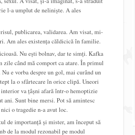
a, sexul. A visat, și-a imaginat, s-a străduit
ie l-a umplut de neliniște. A ales
crisul, publicarea, validarea. Am visat, mi-
i. Am ales existența căldicică în familie.
cioasă. Nu ești bolnav, dar te simți. Kafka
am zile când mă comport ca atare. În primul
. Nu e vorba despre un gol, mai curând un
ept la o sfârtecare în orice clipă. Uneori
interior va țâșni afară într-o hemoptizie
t ani. Sunt bine mersi. Pot să amintesc
 nici o tragedie n-a avut loc.
ul de importanță și mister, am început să
imb de la modul rezonabil pe modul