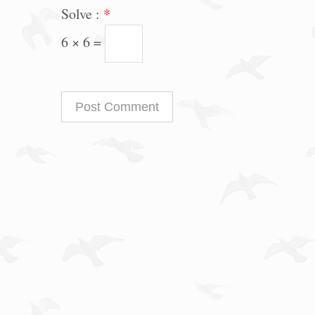
Solve :
*
6 × 6 =