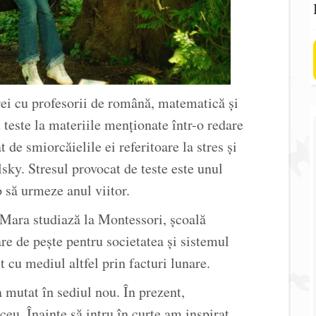
rei cu profesorii de română, matematică și
 teste la materiile menționate într-o redare
t de smiorcăielile ei referitoare la stres și
sky. Stresul provocat de teste este unul
o să urmeze anul viitor.
 Mara studiază la Montessori, școală
are de pește pentru societatea și sistemul
cu mediul altfel prin facturi lunare.
mutat în sediul nou. În prezent,
ceu. Înainte să intru în curte am inspirat