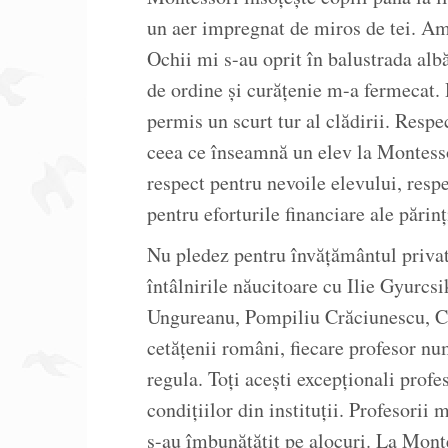
un aer impregnat de miros de tei. Am 
Ochii mi s-au oprit în balustrada albă
de ordine și curățenie m-a fermecat. D
permis un scurt tur al clădirii. Respe
ceea ce înseamnă un elev la Montesso
respect pentru nevoile elevului, respe
pentru eforturile financiare ale părinț
Nu pledez pentru învățământul privat.
întâlnirile năucitoare cu Ilie Gyurcs
Ungureanu, Pompiliu Crăciunescu, Ci
cetățenii români, fiecare profesor nu
regula. Toți acești excepționali profes
condițiilor din instituții. Profesorii
s-au îmbunătățit pe alocuri. La Monte