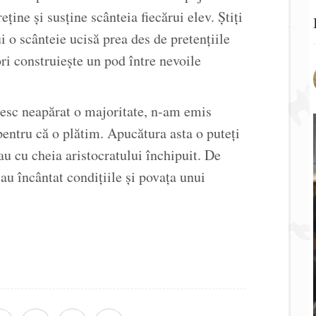
eține și susține scânteia fiecărui elev. Știți
ui o scânteie ucisă prea des de pretențiile
ri construiește un pod între nevoile
iesc neapărat o majoritate, n-am emis
pentru că o plătim. Apucătura asta o puteți
au cu cheia aristocratului închipuit. De
au încântat condițiile și povața unui