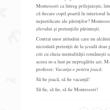
Montessori ca întreg prilejuiește, într
că fiecare copil poartă în interiorul l
nejustificate ale părinților? Montesso
elevului și pretențiile părintești.
Contrat unor atitudini care nu alcătu
niciodată pretenții de la școală doar 
citi cu cheia mentalității românești s
aceea m-a luat pe nepregătite azi. M-
profesor:
Vacanța e pentru joacă
.
Să fie joacă, să fie vacanță!
Să fie, să fie, să fie Montessori!