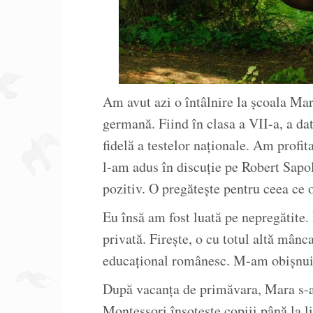
Am avut azi o întâlnire la școala Ma
germană. Fiind în clasa a VII-a, a dat
fidelă a testelor naționale. Am profita
l-am adus în discuție pe Robert Sapol
pozitiv. O pregătește pentru ceea ce 
Eu însă am fost luată pe nepregătite.
privată. Firește, o cu totul altă mânc
educațional românesc. M-am obișnuit 
După vacanța de primăvara, Mara s-a 
Montessori însoțește copiii până la li