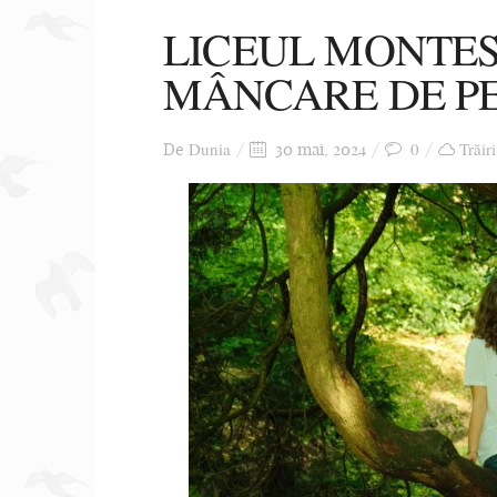
LICEUL MONTES
MÂNCARE DE P
Dunia
0
Trăir
De
30 mai, 2024