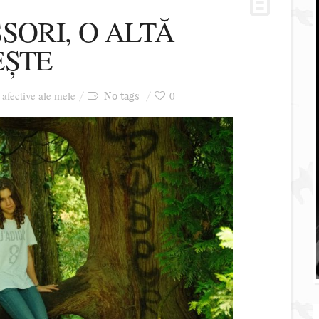
SORI, O ALTĂ
EȘTE
i afective ale mele
0
No tags