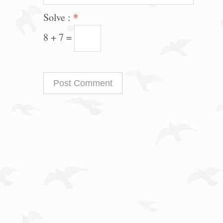
Solve :
*
8 + 7 =