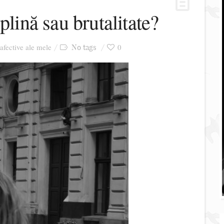
plină sau brutalitate?
 afective ale mele
0
No tags