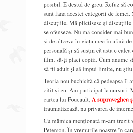
posibil. E destul de greu. Refuz să 
sunt fana acestei categorii de femei. 
discuțiile. Mă plictisesc și discuțiil
se ofenseze. Nu mă consider mai bună
și de altceva în viața mea în afară 
personală și să susțin că asta e calea c
film, să-ți placi copiii. Cum anume să
să fii adult și să impui limite, nu ști
Teoria nou buchisită că pedeapsa îl 
citit și eu. Am participat la cursuri
A supraveghea ș
cartea lui Foucault,
traumatizează, nu privarea de interne
Cu mămica menționată m-am trezit vo
Peterson. În vremurile noastre în car