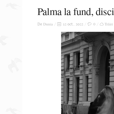
Palma la fund, disci
Dunia
0
Trăiri
De
12 oct., 2022