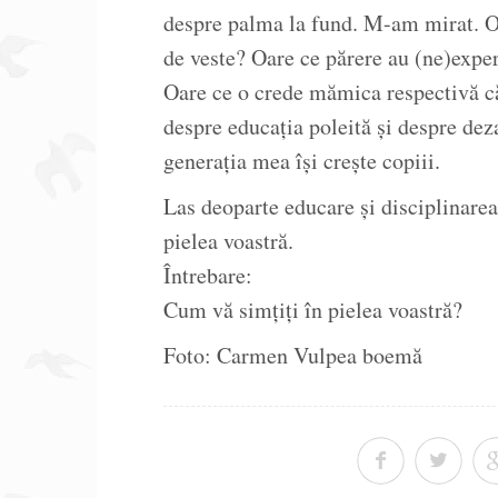
despre palma la fund. M-am mirat. Oa
de veste? Oare ce părere au (ne)ex
Oare ce o crede mămica respectivă că 
despre educația poleită și despre de
generația mea își crește copiii.
Las deoparte educare și disciplinarea
pielea voastră.
Întrebare:
Cum vă simțiți în pielea voastră?
Foto: Carmen Vulpea boemă