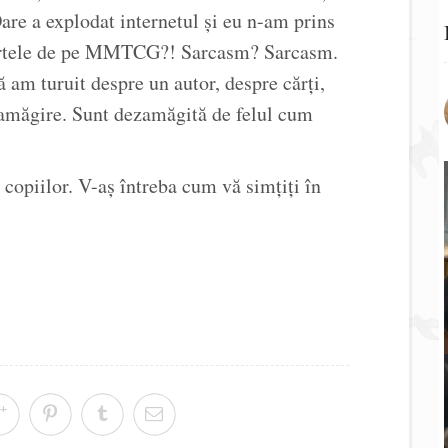
re a explodat internetul și eu n-am prins
pertele de pe MMTCG?! Sarcasm? Sarcasm.
am turuit despre un autor, despre cărți,
zamăgire. Sunt dezamăgită de felul cum
 copiilor. V-aș întreba cum vă simțiți în