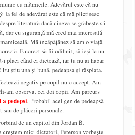
comunic cu mămicile. Adevărul este că nu
Și la fel de adevărat este că mă plictisesc
e despre literatură dacă cineva se grăbește să
, dar cu siguranță mă cred mai interesată
de mamiceală. Mă încăpățânez să am o viață
orectă. E corect să fii odihnit, să ieși la un
-i placi când ei dictează, iar tu nu ai habar
u! Eu știu una și bună, pedeapsa și răsplata.
afectează negativ pe copil nu o accept. Am
. Mi-am observat cei doi copii. Am parcurs
i a pedepsi
. Probabil acel gen de pedeapsă
t sau de plăceri personale.
rbind de un capitol din Jordan B.
e creștem mici dictatori, Peterson vorbește