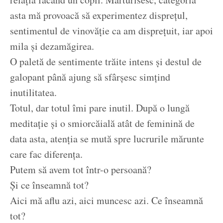
asta mă provoacă să experimentez disprețul,
sentimentul de vinovăție ca am disprețuit, iar apoi
mila și dezamăgirea.
O paletă de sentimente trăite intens și destul de
galopant până ajung să sfârșesc simțind
inutilitatea.
Totul, dar totul îmi pare inutil. După o lungă
meditație și o smiorcăială atât de feminină de
data asta, atenția se mută spre lucrurile mărunte
care fac diferența.
Putem să avem tot într-o persoană?
Și ce înseamnă tot?
Aici mă aflu azi, aici muncesc azi. Ce înseamnă
tot?