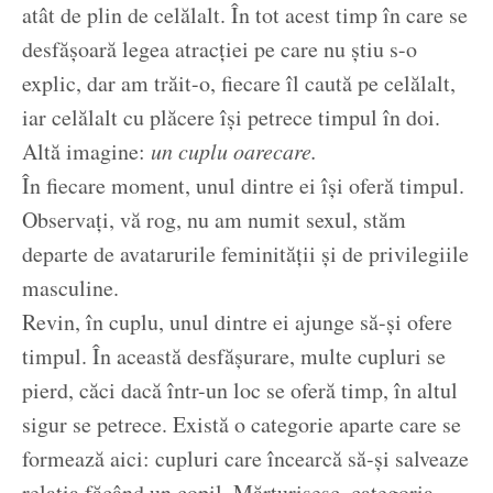
atât de plin de celălalt. În tot acest timp în care se
desfășoară legea atracției pe care nu știu s-o
explic, dar am trăit-o, fiecare îl caută pe celălalt,
iar celălalt cu plăcere își petrece timpul în doi.
Altă imagine:
un cuplu oarecare.
În fiecare moment, unul dintre ei își oferă timpul.
Observați, vă rog, nu am numit sexul, stăm
departe de avatarurile feminității și de privilegiile
masculine.
Revin, în cuplu, unul dintre ei ajunge să-și ofere
timpul. În această desfășurare, multe cupluri se
pierd, căci dacă într-un loc se oferă timp, în altul
sigur se petrece. Există o categorie aparte care se
formează aici: cupluri care încearcă să-și salveaze
relația făcând un copil. Mărturisesc, categoria