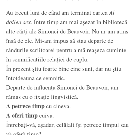
Ziua culorii
Au trecut luni de când am terminat cartea
Al
doilea sex.
Între timp am mai așezat în bibliotecă
alte cărți ale Simonei de Beauvoir. Nu m-am atins
însă de ele. Mi-am impus să stau departe de
rândurile scriitoarei pentru a mă reașeza cuminte
în semnificațiile relației de cuplu.
În prezent știu foarte bine cine sunt, dar nu știu
întotdeauna ce semnific.
Departe de influența Simonei de Beauvoir, am
rămas cu o fixație lingvistică.
A petrece timp
cu cineva.
A oferi timp
cuiva.
Întrebați-vă, așadar, celălalt își petrece timpul sau
vă oferă timp?