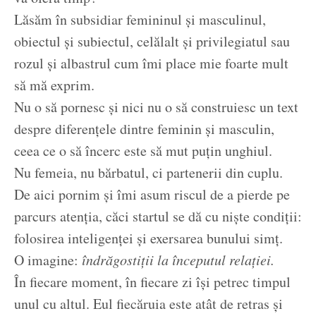
Lăsăm în subsidiar femininul și masculinul,
obiectul și subiectul, celălalt și privilegiatul sau
rozul și albastrul cum îmi place mie foarte mult
să mă exprim.
Nu o să pornesc și nici nu o să construiesc un text
despre diferențele dintre feminin și masculin,
ceea ce o să încerc este să mut puțin unghiul.
Nu femeia, nu bărbatul, ci partenerii din cuplu.
De aici pornim și îmi asum riscul de a pierde pe
parcurs atenția, căci startul se dă cu niște condiții:
folosirea inteligenței și exersarea bunului simț.
O imagine:
îndrăgostiții la începutul relației.
În fiecare moment, în fiecare zi își petrec timpul
unul cu altul. Eul fiecăruia este atât de retras și