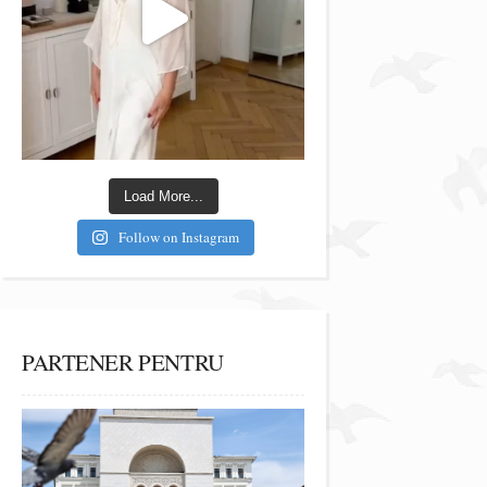
Load More...
Follow on Instagram
PARTENER PENTRU