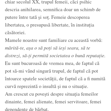
chiar secolul XX, trupul femeii, căci psihic
descria anihilarea, semnifica doar un schimb de
putere între tată și soț. Femeie descoperea
libertatea, o presupusă libertate, în instituția
căsătoriei.
Mamele noastre sunt familiare cu această vorbă:
mărită-te, așa o să poți să ieși seara, să te
distrezi, să-ți permită societatea o bună reputație.
Eu sunt bucuroasă de vremea mea, de faptul că
pot să-mi vând singură trupul, de faptul că pot
întoarce spatele societății, de faptul că a fi numită
curvă reprezintă o insultă și nu o situație.
Am crescut cu povești despre situația femeilor
dinainte, femei alienate, femei servitoare, femei
dependente de bărbat.