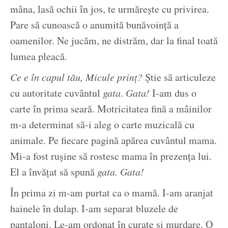
mâna, lasă ochii în jos, te urmărește cu privirea.
Pare să cunoască o anumită bunăvoință a
oamenilor. Ne jucăm, ne distrăm, dar la final toată
lumea pleacă.
Ce e în capul tău, Micule prinț?
Știe să articuleze
cu autoritate cuvântul
gata
.
Gata!
I-am dus o
carte în prima seară. Motricitatea fină a mâinilor
m-a determinat să-i aleg o carte muzicală cu
animale. Pe fiecare pagină apărea cuvântul mama.
Mi-a fost rușine să rostesc mama în prezența lui.
El a învățat să spună
gata. Gata!
În prima zi m-am purtat ca o mamă. I-am aranjat
hainele în dulap. I-am separat bluzele de
pantaloni. Le-am ordonat în curate și murdare. O