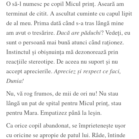
O să-l numesc pe copil Micul prinț. Aseară am
terminat de citit. A ascultat cuminte cu capul lipit
de al meu. Prima dată când s-a tras lângă mine
am avut o tresărire.
Dacă are păduchi
? Vedeți, eu
sunt o persoană mai bună atunci când raționez.
Instinctul și obișnuința mă dezonorează prin
reacțiile stereotipe. De aceea nu suport și nu
accept aprecierile.
Apreciez și respect ce faci,
Dunia!
Nu, vă rog frumos, de mii de ori nu! Nu stau
lângă un pat de spital pentru Micul prinț, stau
pentru Mara. Empatizez până la leșin.
Ca orice copil abandonat, se împrietenește ușor
cu oricine se apropie de patul lui. Râde, întinde