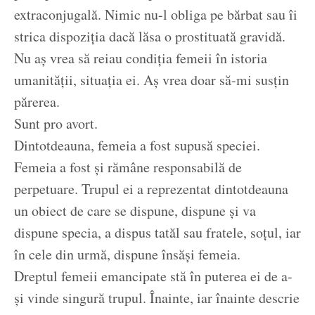
extraconjugală. Nimic nu-l obliga pe bărbat sau îi
strica dispoziția dacă lăsa o prostituată gravidă.
Nu aș vrea să reiau condiția femeii în istoria
umanității, situația ei. Aș vrea doar să-mi susțin
părerea.
Sunt pro avort.
Dintotdeauna, femeia a fost supusă speciei.
Femeia a fost și rămâne responsabilă de
perpetuare. Trupul ei a reprezentat dintotdeauna
un obiect de care se dispune, dispune și va
dispune specia, a dispus tatăl sau fratele, soțul, iar
în cele din urmă, dispune însăși femeia.
Dreptul femeii emancipate stă în puterea ei de a-
și vinde singură trupul. Înainte, iar înainte descrie