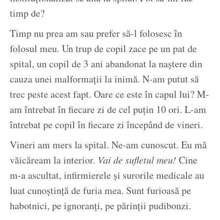
timp de?
Timp nu prea am sau prefer să-l folosesc în
folosul meu. Un trup de copil zace pe un pat de
spital, un copil de 3 ani abandonat la naștere din
cauza unei malformații la inimă. N-am putut să
trec peste acest fapt. Oare ce este în capul lui? M-
am întrebat în fiecare zi de cel puțin 10 ori. L-am
întrebat pe copil în fiecare zi începând de vineri.
Vineri am mers la spital. Ne-am cunoscut. Eu mă
văicăream la interior.
Vai de sufletul meu!
Cine
m-a ascultat, infirmierele și surorile medicale au
luat cunoștință de furia mea. Sunt furioasă pe
habotnici, pe ignoranți, pe părinții pudibonzi.