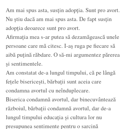
Am mai spus asta, susțin adopția. Sunt pro avort.
Nu știu dacă am mai spus asta. De fapt susțin
adopția deoarece sunt pro avort.
Afirmația mea s-ar putea să dezamăgească unele
persoane care mă citesc. I-aș ruga pe fiecare să
aibă puțină răbdare. O să-mi argumentez părerea
și sentimentele.
Am constatat de-a lungul timpului, că pe lângă
fețele bisericești, bărbații sunt aceia care
condamna avortul cu neînduplecare.
Biserica condamnă avortul, dar binecuvântează
războiul, bărbații condamnă avortul, dar de-a
lungul timpului educația și cultura lor nu
presupunea sentimente pentru o sarcină