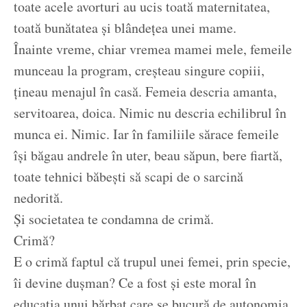
toate acele avorturi au ucis toată maternitatea,
toată bunătatea și blândețea unei mame.
Înainte vreme, chiar vremea mamei mele, femeile
munceau la program, creșteau singure copiii,
țineau menajul în casă. Femeia descria amanta,
servitoarea, doica. Nimic nu descria echilibrul în
munca ei. Nimic. Iar în familiile sărace femeile
își băgau andrele în uter, beau săpun, bere fiartă,
toate tehnici băbești să scapi de o sarcină
nedorită.
Și societatea te condamna de crimă.
Crimă?
E o crimă faptul că trupul unei femei, prin specie,
îi devine dușman? Ce a fost și este moral în
educația unui bărbat care se bucură de autonomia