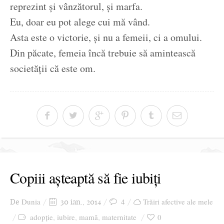
reprezint și vânzătorul, și marfa.
Eu, doar eu pot alege cui mă vând.
Asta este o victorie, și nu a femeii, ci a omului.
Din păcate, femeia încă trebuie să amintească
societății că este om.
Copiii așteaptă să fie iubiți
Dunia
4
Trăiri afective ale mele
De
30 ian., 2014
adopție
iubire
mamă
maternitate
0
,
,
,