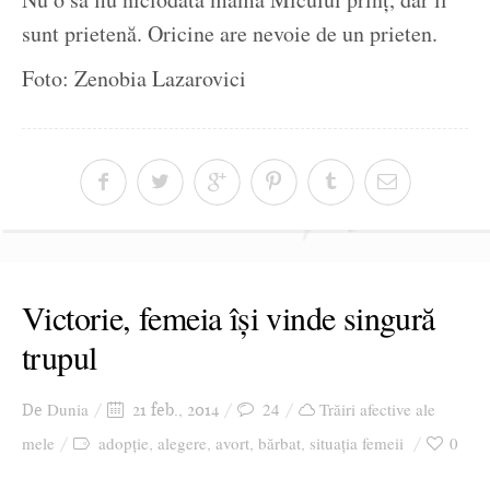
sunt prietenă. Oricine are nevoie de un prieten.
Foto: Zenobia Lazarovici
Victorie, femeia își vinde singură
trupul
Dunia
24
Trăiri afective ale
De
21 feb., 2014
mele
adopție
alegere
avort
bărbat
situația femeii
0
,
,
,
,