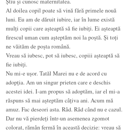
Știu și cunosc maternitatea.
Al doilea copil poate să vină fără primele nouă
luni. Eu am de dăruit iubire, iar în lume există
mulți copii care așteaptă să fie iubiți. Ei așteaptă
firescul uman cum așteptăm noi la poștă. Și toți
ne văităm de poșta română.
Vreau să iubesc, pot să iubesc, copiii așteaptă să
fie iubiți.
Nu mi-e ușor. Tatăl Marei nu e de acord cu
adopția. Am un singur prieten care e deschis
acestei idei. I-am propus să adoptăm, iar el mi-a
răspuns să mai așteptăm câțiva ani. Acum mă
amuz. Fac deseori asta. Râd. Râd când nu e cazul.
Dar nu vă pierdeți într-un asemenea zgomot
colorat, rămân fermă în această decizie: vreau să