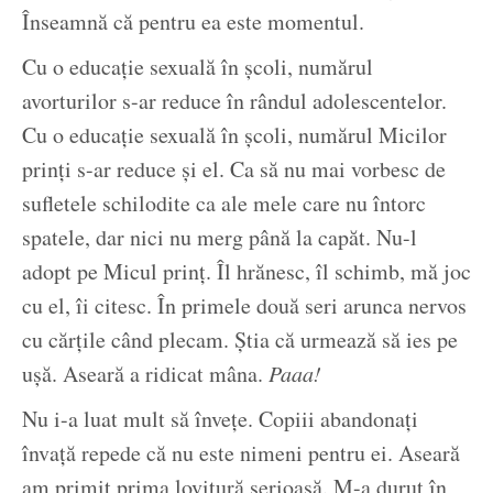
Înseamnă că pentru ea este momentul.
Cu o educație sexuală în școli, numărul
avorturilor s-ar reduce în rândul adolescentelor.
Cu o educație sexuală în școli, numărul Micilor
prinți s-ar reduce și el. Ca să nu mai vorbesc de
sufletele schilodite ca ale mele care nu întorc
spatele, dar nici nu merg până la capăt. Nu-l
adopt pe Micul prinț. Îl hrănesc, îl schimb, mă joc
cu el, îi citesc. În primele două seri arunca nervos
cu cărțile când plecam. Știa că urmează să ies pe
ușă. Aseară a ridicat mâna.
Paaa!
Nu i-a luat mult să învețe. Copiii abandonați
învață repede că nu este nimeni pentru ei. Aseară
am primit prima lovitură serioasă. M-a durut în