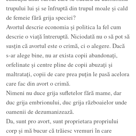
trupului lui și se înfruptă din trupul moale și cald
de femeie fără grija speciei?
Avortul descrie economia și politica la fel cum
descrie o viață întreruptă. Niciodată nu o să pot să
susțin că avortul este o crimă, ci o alegere. Dacă
s-ar alege bine, nu ar exista copii abandonați,
orfelinate și centre pline de copii abuzați și
maltratați, copii de care prea puțin le pasă acelora
care fac din avort o crimă.
Nimeni nu duce grija sufletelor fără mame, dar
duc grija embrionului, duc grija războaielor unde
oamenii de dezumanizează.
Da, sunt pro avort, sunt proprietara propriului
corp și mă bucur că trăiesc vremuri în care