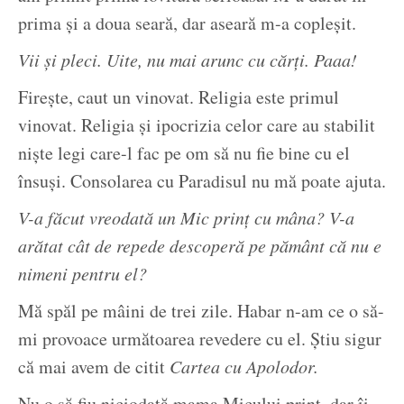
prima și a doua seară, dar aseară m-a copleșit.
Vii și pleci. Uite, nu mai arunc cu cărți. Paaa!
Firește, caut un vinovat. Religia este primul
vinovat. Religia și ipocrizia celor care au stabilit
niște legi care-l fac pe om să nu fie bine cu el
însuși. Consolarea cu Paradisul nu mă poate ajuta.
V-a făcut vreodată un Mic prinț cu mâna? V-a
arătat cât de repede descoperă pe pământ că nu e
nimeni pentru el?
Mă spăl pe mâini de trei zile. Habar n-am ce o să-
mi provoace următoarea revedere cu el. Știu sigur
că mai avem de citit
Cartea cu Apolodor.
Nu o să fiu niciodată mama Micului prinț, dar îi