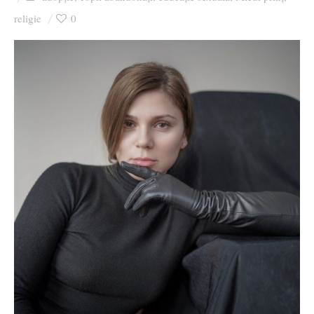
Ziua culorii
religie
0