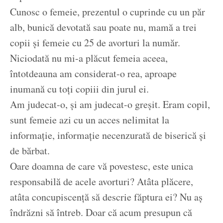
Cunosc o femeie, prezentul o cuprinde cu un păr
alb, bunică devotată sau poate nu, mamă a trei
copii și femeie cu 25 de avorturi la număr.
Niciodată nu mi-a plăcut femeia aceea,
întotdeauna am considerat-o rea, aproape
inumană cu toți copiii din jurul ei.
Am judecat-o, și am judecat-o greșit. Eram copil,
sunt femeie azi cu un acces nelimitat la
informație, informație necenzurată de biserică și
de bărbat.
Oare doamna de care vă povestesc, este unica
responsabilă de acele avorturi? Atâta plăcere,
atâta concupiscență să descrie făptura ei? Nu aș
îndrăzni să întreb. Doar că acum presupun că