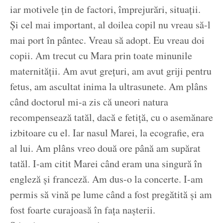
iar motivele țin de factori, împrejurări, situații.
Și cel mai important, al doilea copil nu vreau să-l
mai port în pântec. Vreau să adopt. Eu vreau doi
copii. Am trecut cu Mara prin toate minunile
maternității. Am avut grețuri, am avut griji pentru
fetus, am ascultat inima la ultrasunete. Am plâns
când doctorul mi-a zis că uneori natura
recompensează tatăl, dacă e fetiță, cu o asemănare
izbitoare cu el. Iar nasul Marei, la ecografie, era
al lui. Am plâns vreo două ore până am supărat
tatăl. I-am citit Marei când eram una singură în
engleză și franceză. Am dus-o la concerte. I-am
permis să vină pe lume când a fost pregătită și am
fost foarte curajoasă în fața nașterii.