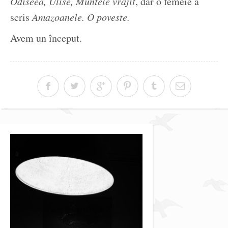
Odiseea, Ulise, Muntele vrăjit
, dar o femeie a
scris
Amazoanele. O poveste.
Avem un început.