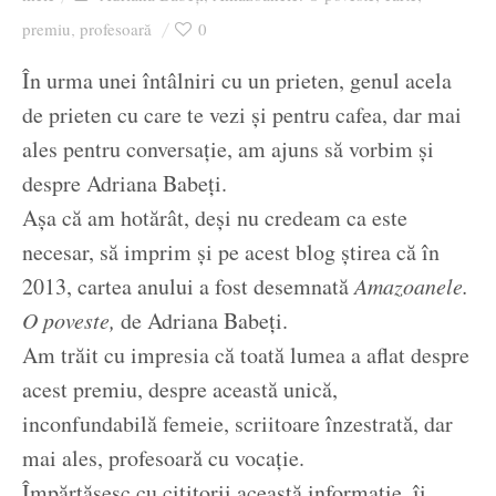
Ziua culorii
premiu
profesoară
0
,
În urma unei întâlniri cu un prieten, genul acela
de prieten cu care te vezi și pentru cafea, dar mai
ales pentru conversație, am ajuns să vorbim și
despre Adriana Babeți.
Așa că am hotărât, deși nu credeam ca este
necesar, să imprim și pe acest blog știrea că în
2013, cartea anului a fost desemnată
Amazoanele.
O poveste,
de Adriana Babeți.
Am trăit cu impresia că toată lumea a aflat despre
acest premiu, despre această unică,
inconfundabilă femeie, scriitoare înzestrată, dar
mai ales, profesoară cu vocație.
Împărtășesc cu cititorii această informație, îi