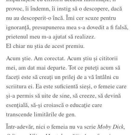
provoc, îi îndemn, îi instig să o descopere, dacă
nu au descoperit-o încă. Îmi cer scuze pentru
ignoranță, presupunerea mea s-a dovedit a fi falsă,
prietenul meu m-a ajutat să realizez.
El chiar nu știa de acest premiu.
Acum știe. Am corectat. Acum știu și cititorii
mei, am dat mai departe. Tot ce puteți acum să
faceți este să creați un prilej de a vă întâlni cu
scriitura ei. Ea este suficientă sieși, o femeie care
și-a permis să uite de sine, să creeze, să devină
esențială, să-și croiască o educație care
transcende limitările de gen.
Într-adevăr, nici o femeia nu va scrie
Moby Dick,