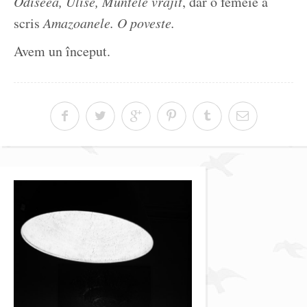
Odiseea, Ulise, Muntele vrăjit
, dar o femeie a
scris
Amazoanele. O poveste.
Avem un început.