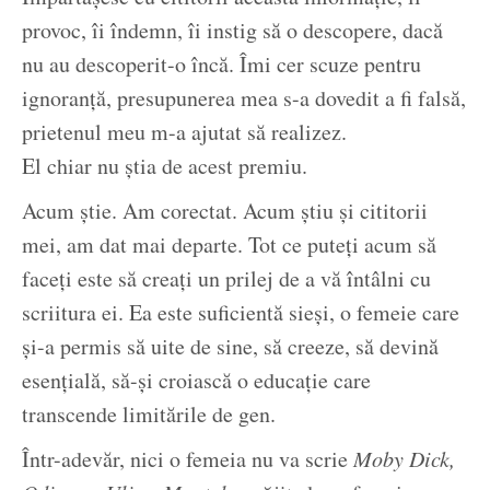
provoc, îi îndemn, îi instig să o descopere, dacă
nu au descoperit-o încă. Îmi cer scuze pentru
ignoranță, presupunerea mea s-a dovedit a fi falsă,
prietenul meu m-a ajutat să realizez.
El chiar nu știa de acest premiu.
Acum știe. Am corectat. Acum știu și cititorii
mei, am dat mai departe. Tot ce puteți acum să
faceți este să creați un prilej de a vă întâlni cu
scriitura ei. Ea este suficientă sieși, o femeie care
și-a permis să uite de sine, să creeze, să devină
esențială, să-și croiască o educație care
transcende limitările de gen.
Într-adevăr, nici o femeia nu va scrie
Moby Dick,