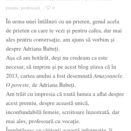
Ziua culorii
premiu
profesoară
0
,
În urma unei întâlniri cu un prieten, genul acela
de prieten cu care te vezi și pentru cafea, dar mai
ales pentru conversație, am ajuns să vorbim și
despre Adriana Babeți.
Așa că am hotărât, deși nu credeam ca este
necesar, să imprim și pe acest blog știrea că în
2013, cartea anului a fost desemnată
Amazoanele.
O poveste,
de Adriana Babeți.
Am trăit cu impresia că toată lumea a aflat despre
acest premiu, despre această unică,
inconfundabilă femeie, scriitoare înzestrată, dar
mai ales, profesoară cu vocație.
Împărtășesc cu cititorii această informație, îi