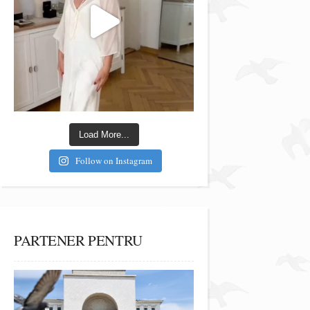
Load More...
Follow on Instagram
PARTENER PENTRU