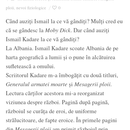
Ziua culorii
ploii
nevoi fiziologice
0
,
Când auziți Ismail la ce vă gândiți? Mulți cred eu
că se gândesc la
Moby Dick
. Dar când auziți
Ismail Kadare la ce vă gândiți?
La Albania. Ismail Kadare scoate Albania de pe
harta geografică a lumii și o pune în alcătuirea
sufletească a omului.
Scriitorul Kadare m-a îmbogățit cu două titluri,
Generalul armatei moarte
și
Mesagerii ploii.
Lectura cărților acestora mi-a reorganizat
viziunea despre război. Pagină după pagină,
războiul se curăța de eroi, de uniforme
strălucitoare, de fapte eroice. În primele pagini
din
Mesagerii ploii
am primit războiul prin