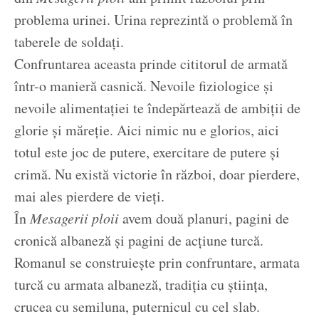
problema urinei. Urina reprezintă o problemă în
taberele de soldați.
Confruntarea aceasta prinde cititorul de armată
într-o manieră casnică. Nevoile fiziologice și
nevoile alimentației te îndepărtează de ambiții de
glorie și măreție. Aici nimic nu e glorios, aici
totul este joc de putere, exercitare de putere și
crimă. Nu există victorie în război, doar pierdere,
mai ales pierdere de vieți.
În
Mesagerii ploii
avem două planuri, pagini de
cronică albaneză și pagini de acțiune turcă.
Romanul se construiește prin confruntare, armata
turcă cu armata albaneză, tradiția cu știința,
crucea cu semiluna, puternicul cu cel slab.