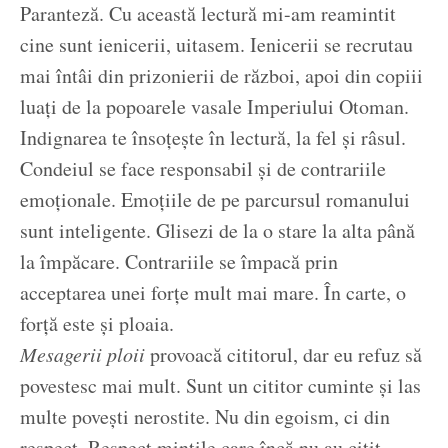
Paranteză. Cu această lectură mi-am reamintit
cine sunt ienicerii, uitasem. Ienicerii se recrutau
mai întâi din prizonierii de război, apoi din copiii
luați de la popoarele vasale Imperiului Otoman.
Indignarea te însoțește în lectură, la fel și râsul.
Condeiul se face responsabil și de contrariile
emoționale. Emoțiile de pe parcursul romanului
sunt inteligente. Glisezi de la o stare la alta până
la împăcare. Contrariile se împacă prin
acceptarea unei forțe mult mai mare. În carte, o
forță este și ploaia.
Mesagerii ploii
provoacă cititorul, dar eu refuz să
povestesc mai mult. Sunt un cititor cuminte și las
multe povești nerostite. Nu din egoism, ci din
respect. Respect mințile care încă nu au citit