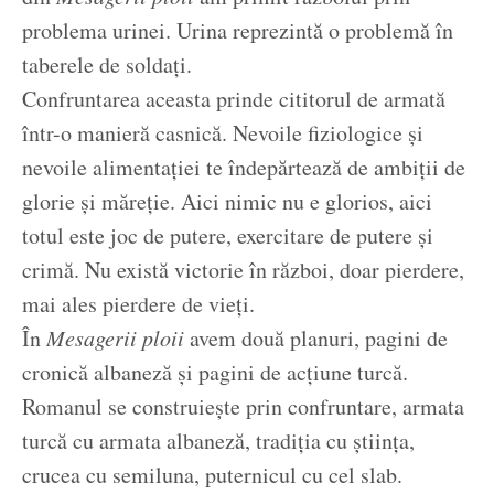
problema urinei. Urina reprezintă o problemă în
taberele de soldați.
Confruntarea aceasta prinde cititorul de armată
într-o manieră casnică. Nevoile fiziologice și
nevoile alimentației te îndepărtează de ambiții de
glorie și măreție. Aici nimic nu e glorios, aici
totul este joc de putere, exercitare de putere și
crimă. Nu există victorie în război, doar pierdere,
mai ales pierdere de vieți.
În
Mesagerii ploii
avem două planuri, pagini de
cronică albaneză și pagini de acțiune turcă.
Romanul se construiește prin confruntare, armata
turcă cu armata albaneză, tradiția cu știința,
crucea cu semiluna, puternicul cu cel slab.