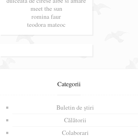
dulceata de cirese albe si amare
meet the sun
romina faur
teodora mateoc
Categorii
Buletin de știri
Călătorii
Colaborari