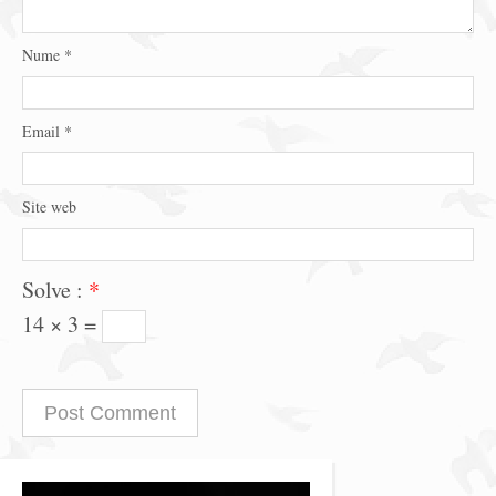
Nume
*
Email
*
Site web
Solve :
*
14 × 3 =