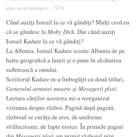
Ziua culorii
ploii
nevoi fiziologice
0
,
Când auziți Ismail la ce vă gândiți? Mulți cred eu
că se gândesc la
Moby Dick
. Dar când auziți
Ismail Kadare la ce vă gândiți?
La Albania. Ismail Kadare scoate Albania de pe
harta geografică a lumii și o pune în alcătuirea
sufletească a omului.
Scriitorul Kadare m-a îmbogățit cu două titluri,
Generalul armatei moarte
și
Mesagerii ploii.
Lectura cărților acestora mi-a reorganizat
viziunea despre război. Pagină după pagină,
războiul se curăța de eroi, de uniforme
strălucitoare, de fapte eroice. În primele pagini
din
Mesagerii ploii
am primit războiul prin