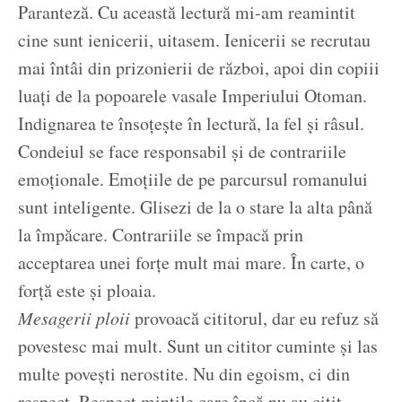
Paranteză. Cu această lectură mi-am reamintit
cine sunt ienicerii, uitasem. Ienicerii se recrutau
mai întâi din prizonierii de război, apoi din copiii
luați de la popoarele vasale Imperiului Otoman.
Indignarea te însoțește în lectură, la fel și râsul.
Condeiul se face responsabil și de contrariile
emoționale. Emoțiile de pe parcursul romanului
sunt inteligente. Glisezi de la o stare la alta până
la împăcare. Contrariile se împacă prin
acceptarea unei forțe mult mai mare. În carte, o
forță este și ploaia.
Mesagerii ploii
provoacă cititorul, dar eu refuz să
povestesc mai mult. Sunt un cititor cuminte și las
multe povești nerostite. Nu din egoism, ci din
respect. Respect mințile care încă nu au citit