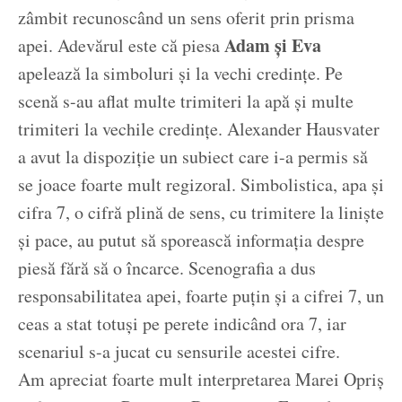
zâmbit recunoscând un sens oferit prin prisma
Adam și Eva
apei. Adevărul este că piesa
apelează la simboluri și la vechi credințe. Pe
scenă s-au aflat multe trimiteri la apă și multe
trimiteri la vechile credințe. Alexander Hausvater
a avut la dispoziție un subiect care i-a permis să
se joace foarte mult regizoral. Simbolistica, apa și
cifra 7, o cifră plină de sens, cu trimitere la liniște
și pace, au putut să sporească informația despre
piesă fără să o încarce. Scenografia a dus
responsabilitatea apei, foarte puțin și a cifrei 7, un
ceas a stat totuși pe perete indicând ora 7, iar
scenariul s-a jucat cu sensurile acestei cifre.
Am apreciat foarte mult interpretarea Marei Opriș