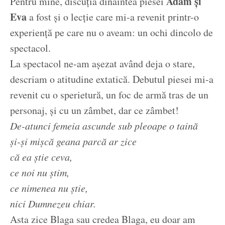
Adam și
Pentru mine, discuția dinaintea piesei
Eva
a fost și o lecție care mi-a revenit printr-o
experiență pe care nu o aveam: un ochi dincolo de
spectacol.
La spectacol ne-am așezat având deja o stare,
descriam o atitudine extatică. Debutul piesei mi-a
revenit cu o sperietură, un foc de armă tras de un
personaj, și cu un zâmbet, dar ce zâmbet!
De-atunci femeia ascunde sub pleoape o taină
și-și mișcă geana parcă ar zice
că ea știe ceva,
ce noi nu știm,
ce nimenea nu știe,
nici Dumnezeu chiar.
Asta zice Blaga sau credea Blaga, eu doar am