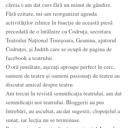
căreia i-am dat curs fără un minut de gândire.
Fără ezitare, mi-am reorganizat agenda
activităților zilnice în funcție de această piesă
precedată de o întâlnire cu Codruța, secretara
Teatrului Național Timișoara, Geanina, ajutorul
Codruței, și Judith care se ocupă de pagina de
facebook a teatrului.
O oră jumătate, așezați aproape perfect în cerc,
oameni de teatru și oameni pasionați de teatru au
discutat amical despre teatru.
Am trecut în revistă semnificația teatrului, am dat
semnificații noi teatrului. Bloggerii au pus
întrebări, au ascultat, au dat sugestii, clopoțelul a
sunat, iar lecția nu se terminase.