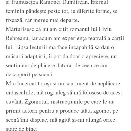
și frumusețea Ramonei Dumitrean. Eternul
feminin pândește peste tot, ia diferite forme, se
fixează, rar merge mai departe.
Mărturisesc că nu am citit romanul lui Liviu
Rebreanu, iar acum am experiența teatrală a cărții
lui. Lipsa lecturii mă face incapabilă să dau o
măsură adaptării, îi pot da doar o apreciere, un
sentiment de plăcere datorat de ceea ce am
descoperit pe scenă.
M-a încercat totuși și un sentiment de neplăcere:
didascaliile, mă rog, aleg să mă folosesc de acest
cuvânt. Zgomotul, instrucțiunile pe care le-au
primit actorii pentru a produce atâta zgomot pe
scenă îmi displac, mă agită și-mi alungă orice
stare de bine.