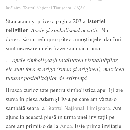
Ziua culorii
întâlnire
Teatrul Național Timișoara
0
,
Istoriei
Stau acum și privesc pagina 203 a
religiilor
,
Apele și simbolismul acvatic
. Nu
doresc să-mi reîmprospătez cunoștințele, dar îmi
sunt necesare unele fraze sau măcar una.
… apele simbolizează totalitatea virtualităților,
ele sunt fons et origo (sursa și originea), matricea
tuturor posibilităților de existență.
Brusca curiozitate pentru simbolistica apei își are
Adam și Eva
sursa în piesa
pe care am văzut-o
sâmbătă seara la
Teatrul Național Timișoara.
Am
ajuns la această piesă în urma unei invitații pe
care am primit-o de la
Anca
. Este prima invitație