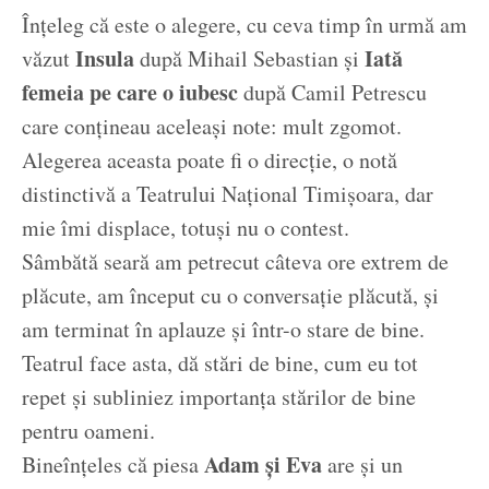
Înțeleg că este o alegere, cu ceva timp în urmă am
Insula
Iată
văzut
după Mihail Sebastian și
femeia pe care o iubesc
după Camil Petrescu
care conțineau aceleași note: mult zgomot.
Alegerea aceasta poate fi o direcție, o notă
distinctivă a Teatrului Național Timișoara, dar
mie îmi displace, totuși nu o contest.
Sâmbătă seară am petrecut câteva ore extrem de
plăcute, am început cu o conversație plăcută, și
am terminat în aplauze și într-o stare de bine.
Teatrul face asta, dă stări de bine, cum eu tot
repet și subliniez importanța stărilor de bine
pentru oameni.
Adam și Eva
Bineînțeles că piesa
are și un