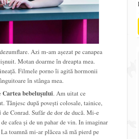
a dezumflare. Azi m-am așezat pe canapea
bișnuit. Motan doarme în dreapta mea.
mineață. Filmele porno îi agită hormonii
tânguitoare în stânga mea.
Cartea bebelușului
de
. Am uitat ce
. Tânjesc după povești colosale, tainice,
i
de Conrad. Sufăr de dor de ducă. Mi-e
 de cafea și de un pahar de vin. In imaginar
. La toamnă mi-ar plăcea să mă pierd pe