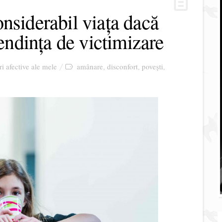
nsiderabil viața dacă
tendința de victimizare
ri afective ale mele
amânare
disconfort
povești
,
,
,