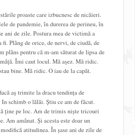
stările proaste care izbucnesc de nicăieri.
lele de pandemie, în durerea de perineu, în
de ani de zile. Postura mea de victimă a
a fi. Plâng de orice, de nervi, de ciudă, de
am plâns pentru că m-am săturat de lipsa de
mâță. Îmi caut locul. Mă așez. Mă ridic.
stau bine. Mă ridic. O iau de la capăt.
acă aș trimite la dracu tendința de
 In schimb o lălăi. Știu ce am de făcut.
ține pe loc. Am de trimis niște tricouri
ate. Am amânat. Și acesta este doar un
odifică atitudinea. În șase ani de zile de