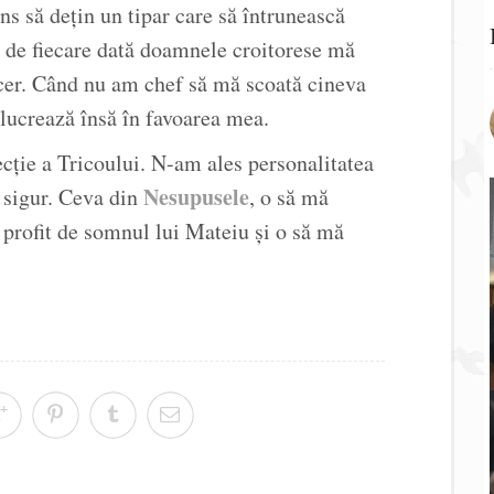
s să dețin un tipar care să întrunească
 și de fiecare dată doamnele croitorese mă
 cer. Când nu am chef să mă scoată cineva
lucrează însă în favoarea mea.
ecție a Tricoului. N-am ales personalitatea
Nesupusele
 sigur. Ceva din
, o să mă
 profit de somnul lui Mateiu și o să mă