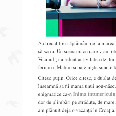
Au trecut trei săptămâni de la mare
să scriu. Un scenariu cu care v-am o
Vecinul și-a reluat activitatea de di
fericirii. Mateiu scoate niște sunete 
Citesc puțin. Orice citesc, e dublat 
înseamnă să fii mama unui nou-născut
Inima întunericulu
enigmatice ca-n
dor de plimbări pe străduțe, de mare,
am plănuit deja o vacanță în Croația