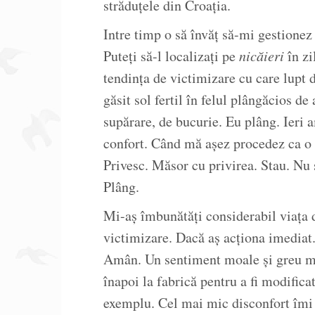
străduțele din Croația.
Intre timp o să învăț să-mi gestionez 
Puteți să-l localizați pe
nicăieri
în zi
tendința de victimizare cu care lupt 
găsit sol fertil în felul plângăcios de 
supărare, de bucurie. Eu plâng. Ieri 
confort. Când mă așez procedez ca o 
Privesc. Măsor cu privirea. Stau. Nu 
Plâng.
Mi-aș îmbunătăți considerabil viața d
victimizare. Dacă aș acționa imediat.
Amân. Un sentiment moale și greu mă 
înapoi la fabrică pentru a fi modific
exemplu. Cel mai mic disconfort îmi m