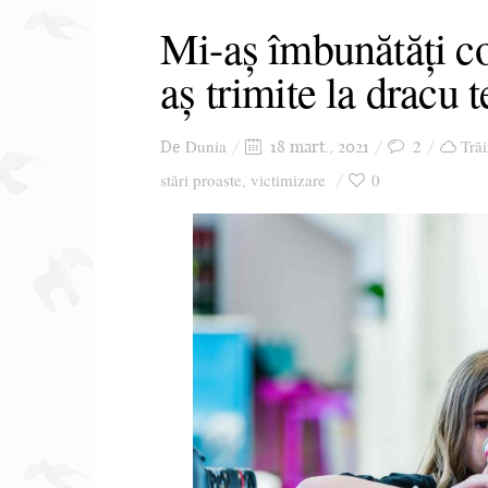
Mi-aș îmbunătăți co
aș trimite la dracu 
Dunia
2
Trăi
De
18 mart., 2021
stări proaste
victimizare
0
,