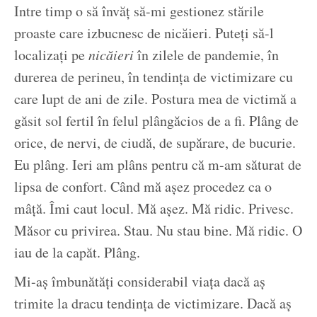
Intre timp o să învăț să-mi gestionez stările
proaste care izbucnesc de nicăieri. Puteți să-l
localizați pe
nicăieri
în zilele de pandemie, în
durerea de perineu, în tendința de victimizare cu
care lupt de ani de zile. Postura mea de victimă a
găsit sol fertil în felul plângăcios de a fi. Plâng de
orice, de nervi, de ciudă, de supărare, de bucurie.
Eu plâng. Ieri am plâns pentru că m-am săturat de
lipsa de confort. Când mă așez procedez ca o
mâță. Îmi caut locul. Mă așez. Mă ridic. Privesc.
Măsor cu privirea. Stau. Nu stau bine. Mă ridic. O
iau de la capăt. Plâng.
Mi-aș îmbunătăți considerabil viața dacă aș
trimite la dracu tendința de victimizare. Dacă aș