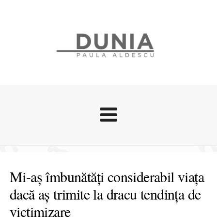
Evenimente
Stari afective
Mi-aș îmbunătăți considerabil viața
Zice Dunia
dacă aș trimite la dracu tendința de
Călătorii
victimizare
Cursuri povestite