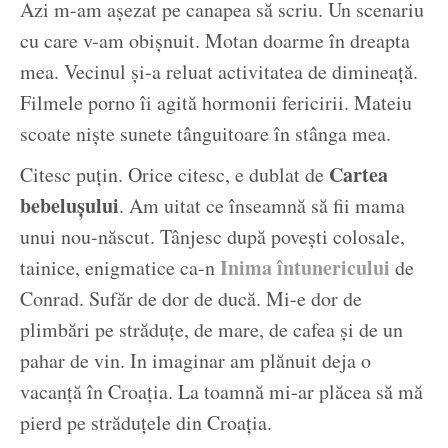
Azi m-am așezat pe canapea să scriu. Un scenariu
cu care v-am obișnuit. Motan doarme în dreapta
mea. Vecinul și-a reluat activitatea de dimineață.
Filmele porno îi agită hormonii fericirii. Mateiu
scoate niște sunete tânguitoare în stânga mea.
Cartea
Citesc puțin. Orice citesc, e dublat de
bebelușului
. Am uitat ce înseamnă să fii mama
unui nou-născut. Tânjesc după povești colosale,
Inima întunericului
tainice, enigmatice ca-n
de
Conrad. Sufăr de dor de ducă. Mi-e dor de
plimbări pe străduțe, de mare, de cafea și de un
pahar de vin. In imaginar am plănuit deja o
vacanță în Croația. La toamnă mi-ar plăcea să mă
pierd pe străduțele din Croația.