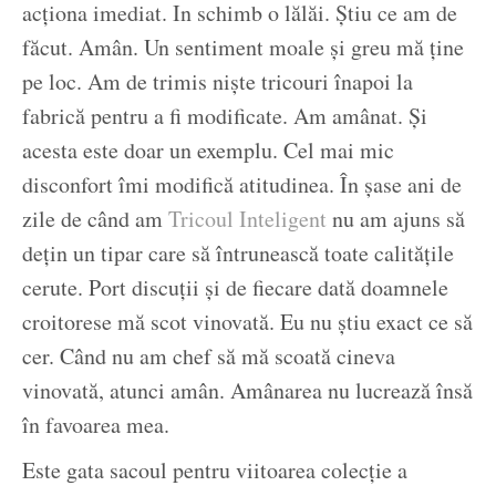
acționa imediat. In schimb o lălăi. Știu ce am de
făcut. Amân. Un sentiment moale și greu mă ține
pe loc. Am de trimis niște tricouri înapoi la
fabrică pentru a fi modificate. Am amânat. Și
acesta este doar un exemplu. Cel mai mic
disconfort îmi modifică atitudinea. În șase ani de
zile de când am
Tricoul Inteligent
nu am ajuns să
dețin un tipar care să întrunească toate calitățile
cerute. Port discuții și de fiecare dată doamnele
croitorese mă scot vinovată. Eu nu știu exact ce să
cer. Când nu am chef să mă scoată cineva
vinovată, atunci amân. Amânarea nu lucrează însă
în favoarea mea.
Este gata sacoul pentru viitoarea colecție a