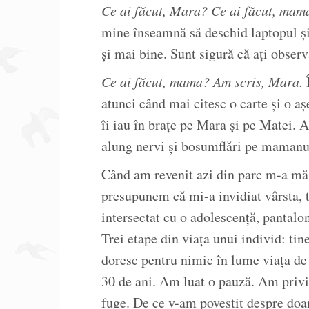
Ce ai făcut, Mara? Ce ai făcut, mam
mine înseamnă să deschid laptopul și 
și mai bine. Sunt sigură că ați observ
Ce ai făcut, mama? Am scris, Mara.
Î
atunci când mai citesc o carte și o aș
îi iau în brațe pe Mara și pe Matei. 
alung nervi și bosumflări pe mamanu,
Când am revenit azi din parc m-a mă
presupunem că mi-a invidiat vârsta, 
intersectat cu o adolescență, pantalon
Trei etape din viața unui individ: ti
doresc pentru nimic în lume viața de 
30 de ani. Am luat o pauză. Am privit
fuge. De ce v-am povestit despre do