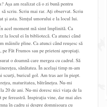
a?
Așa am realizat că o zi bună pentru
să scriu. Scriu mai rar. Ați observat. Scriu
at și asta. Simțul umorului e la locul lui.
n acel moment mă simt împlinită. Ca
ez la locul ei în bibliotecă. Ca atunci când
Am mâinile pline. Ca atunci când reușesc să
 pe Făt Frumos sau pe prieteni apropiați.
surat o doamnă care mergea cu cadrul. Să
tinerețea, sănătatea. În același timp m-am
i scurți, buricul gol. Am tras aer în piept.
nerețea, maturitatea, bătrânețea. Nu-mi
la 20 de ani. Nu-mi doresc nici viața de la
 pe fereastră. Inspirația vine, dar mai ales
amna în cadru și despre domnișoara cu