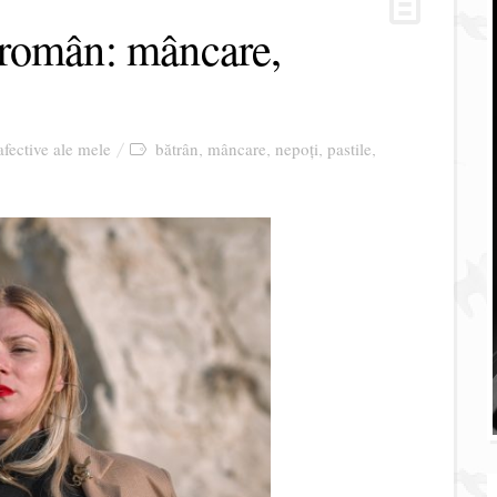
 român: mâncare,
 afective ale mele
bătrân
mâncare
nepoți
pastile
,
,
,
,