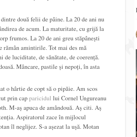
 dintre două felii de pâine. La 20 de ani nu
ândirea de acum. La maturitate, cu grijă la
 corp frumos. La 20 de ani greu stăpânești
țe rămân amintirile. Tot mai des mă
ni de luciditate, de sănătate, de coerență.
doasă. Mâncare, pastile și nepoți, în asta
t o hârtie de copt să o pipăie. Am scos
ecut prin cap
paricidul
lui Cornel Ungureanu
oth. M-aș apuca de amândouă. Aș citi. Aș
tenția. Aspiratorul zace în mijlocul
an îl neglijez. S-a așezat la ușă. Motan