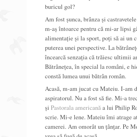
buricul gol?
Am fost șunca, brânza și castravetele
m-aș întoarce pentru că mi-ar lipsi g
alimentație și la sport, poți să ai un
puterea unei perspective. La bătrâne
încearcă senzația că trăiesc ultimii a
Bătrânețea, în special la români, e hi
constă lumea unui bătrân român.
Acasă, m-am jucat cu Mateiu. I-am da
aspiratorul. Nu a fost să fie. Mi-a tr
și
Pastorala americană
a lui Philip R
scrie. Mi-e lene. Mateiu îmi atrage a
camerei. Am omorât un țânțar. Pe Mot
vrea să fugă de acasă.