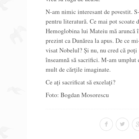
N-am nimic interesant de povestit. S-
pentru literatură. Ce mai pot scoate d
Hemoglobina lui Mateiu mă aruncă înt
prezint ca Dunărea la apus. De ce mi-
visat Nobelul? Și nu, nu cred că poți s
înseamnă să sacrifici. M-am umplut 
mult de cărțile imaginate.
Ce ați sacrificat să excelați?
Foto: Bogdan Mosorescu