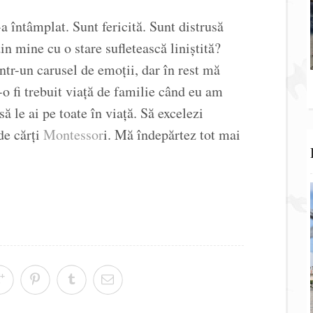
a întâmplat. Sunt fericită. Sunt distrusă
in mine cu o stare sufletească liniștită?
r-un carusel de emoții, dar în rest mă
o fi trebuit viață de familie când eu am
ă le ai pe toate în viață. Să excelezi
de cărți
Montessor
i. Mă îndepărtez tot mai