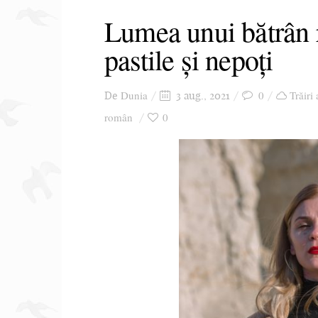
Lumea unui bătrân
pastile și nepoți
Dunia
0
Trăiri
De
3 aug., 2021
român
0