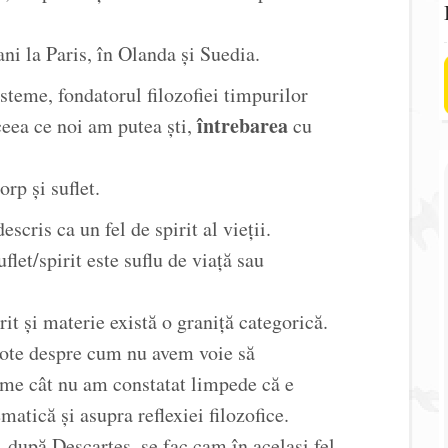
ani la Paris, în Olanda și Suedia.
steme, fondatorul filozofiei timpurilor
întrebarea
eea ce noi am putea ști,
cu
orp și suflet.
escris ca un fel de spirit al vieții.
flet/spirit este suflu de viață sau
rit și materie există o graniță categorică.
ote despre cum nu avem voie să
eme cât nu am constatat limpede că e
atică și asupra reflexiei filozofice.
 după Descartes, se fac cam în același fel