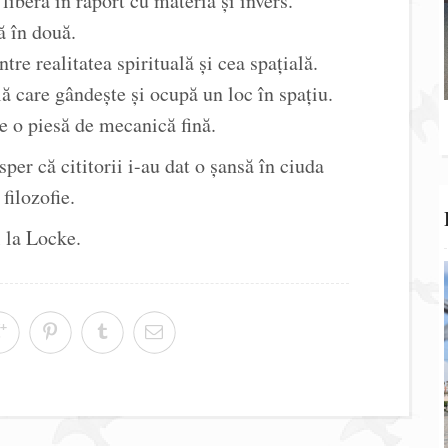
iberă în raport cu materia și invers.
ă în două.
ntre realitatea spirituală și cea spațială.
lă care gândește și ocupă un loc în spațiu.
e o piesă de mecanică fină.
sper că cititorii i-au dat o șansă în ciuda
filozofie.
 la Locke.