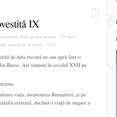
vestită IX
ri povestite
Trăiri afective ale mele
baroc
,
,
tită
războiul de 30 de ani
0
,
estită de data trecută ne-am oprit într-o
lin Baroc. Azi suntem în secolul XVII pe
traste.
firma viața, moștenirea Renașterii, și pe
cealaltă extremă, ducând o viață de negare a