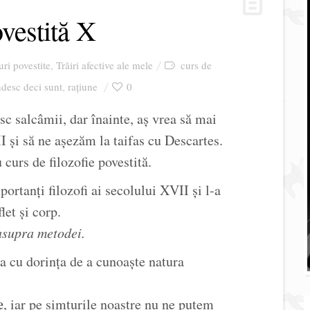
ovestită X
ri povestite
Trăiri afective ale mele
curs de
,
desc deci sunt
rațiune
0
,
c salcâmii, dar înainte, aș vrea să mai
 și să ne așezăm la taifas cu Descartes.
curs de filozofie povestită.
ortanți filozofi ai secolului XVII și l-a
let și corp.
asupra metodei.
a cu dorința de a cunoaște natura
e
, iar pe simțurile noastre nu ne putem