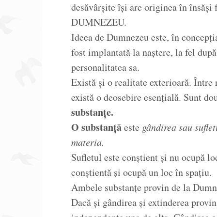
desăvârșite își are originea în însăși 
DUMNEZEU.
Ideea de Dumnezeu este, în concepția 
fost implantată la naștere, la fel du
personalitatea sa.
Există și o realitate exterioară. Între 
există o deosebire esențială. Sunt dou
substanțe.
O substanță
este
gândirea sau suflet
materia.
Sufletul este conștient și nu ocupă lo
conștientă și ocupă un loc în spațiu.
Ambele substanțe provin de la Dumn
Dacă și gândirea și extinderea provi