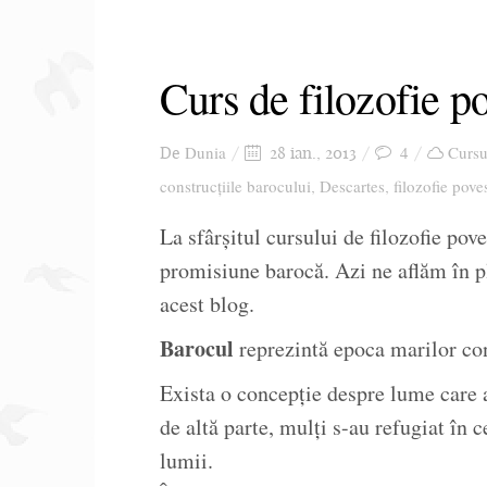
Curs de filozofie po
Dunia
4
Cursu
De
28 ian., 2013
construcțiile barocului
Descartes
filozofie poves
,
,
La sfârșitul cursului de filozofie pov
promisiune barocă. Azi ne aflăm în p
acest blog.
Barocul
reprezintă epoca marilor con
Exista o concepție despre lume care a
de altă parte, mulți s-au refugiat în 
lumii.