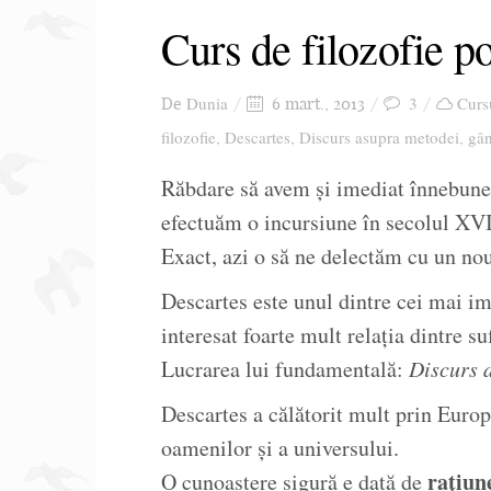
Curs de filozofie p
Dunia
3
Cursu
De
6 mart., 2013
filozofie
Descartes
Discurs asupra metodei
gân
,
,
,
Răbdare să avem și imediat înnebunes
efectuăm o incursiune în secolul XVII
Exact, azi o să ne delectăm cu un nou 
Descartes este unul dintre cei mai imp
interesat foarte mult relația dintre suf
Lucrarea lui fundamentală:
Discurs 
Descartes a călătorit mult prin Europ
oamenilor și a universului.
rațiun
O cunoaștere sigură e dată de