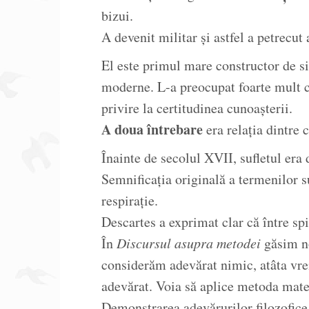
bizui.
A devenit militar și astfel a petrecut 
El este primul mare constructor de si
moderne. L-a preocupat foarte mult c
privire la certitudinea cunoașterii.
A doua întrebare
era relația dintre c
Înainte de secolul XVII, sufletul era d
Semnificația originală a termenilor su
respirație.
Descartes a exprimat clar că între spi
În
Discursul asupra metodei
găsim n
considerăm adevărat nimic, atâta vr
adevărat. Voia să aplice metoda matem
Demonstrarea adevărurilor filozofice,