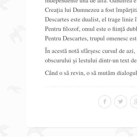
independente una de alta. Gândirea e l
Creația lui Dumnezeu a fost împărțit
Descartes este dualist, el trage linie î
Pentru filozof, omul este o ființă dub
Pentru Descartes, trupul omenesc est
În acestă notă sfârșesc cursul de azi, 
obscurului și lestului dintr-un text de 
Când o să revin, o să mutăm dialogul