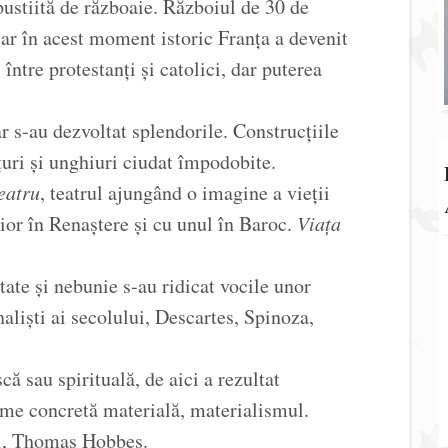
pustiită de războaie. Războiul de 30 de
iar în acest moment istoric Franța a devenit
ntre protestanți și catolici, dar puterea
r s-au dezvoltat splendorile. Construcțiile
uri și unghiuri ciudat împodobite.
eatru
, teatrul ajungând o imagine a vieții
ior în Renaștere și cu unul în Baroc.
Viața
ate și nebunie s-au ridicat vocile unor
naliști ai secolului, Descartes, Spinoza,
că sau spirituală, de aici a rezultat
ime concretă materială, materialismul.
ii, Thomas Hobbes.