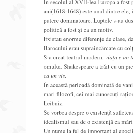
În secolul al XVII-lea Europa a fost 
ani(1618-1648) este unul dintre ele, 
putere dominatoare. Luptele s-au dus î
politică a fost și ea un motiv.
Existau enorme diferențe de clase, da
Barocului erau supraîncărcate cu colț
S-a creat teatrul modern,
viața e un t
omului. Shakespeare a trăit cu un pic
ca un vis.
În această perioadă dominată de vanit
mari filozofi, cei mai cunoscuți rațio
Leibniz.
Se vorbea despre o existență sufleteas
idealismul sau de o existență ca măr
Un nume la fel de important al epoc