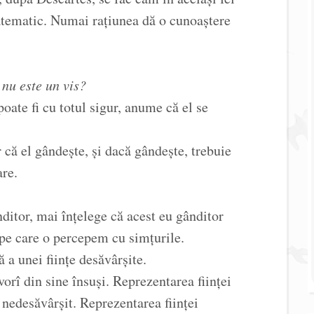
atematic. Numai rațiunea dă o cunoaștere
 nu este un vis?
poate fi cu totul sigur, anume că el se
r că el gândește, și dacă gândește, trebuie
are.
ditor, mai înțelege că acest eu gânditor
 pe care o percepem cu simțurile.
ă a unei ființe desăvârșite.
rî din sine însuși. Reprezentarea ființei
 nedesăvârșit. Reprezentarea ființei