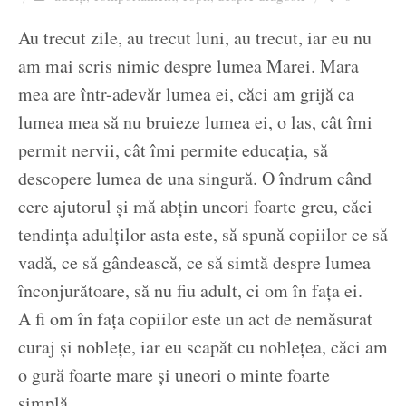
Ziua culorii
Au trecut zile, au trecut luni, au trecut, iar eu nu
am mai scris nimic despre lumea Marei. Mara
mea are într-adevăr lumea ei, căci am grijă ca
lumea mea să nu bruieze lumea ei, o las, cât îmi
permit nervii, cât îmi permite educația, să
descopere lumea de una singură. O îndrum când
cere ajutorul și mă abțin uneori foarte greu, căci
tendința adulților asta este, să spună copiilor ce să
vadă, ce să gândească, ce să simtă despre lumea
înconjurătoare, să nu fiu adult, ci om în fața ei.
A fi om în fața copiilor este un act de nemăsurat
curaj și noblețe, iar eu scapăt cu noblețea, căci am
o gură foarte mare și uneori o minte foarte
simplă.