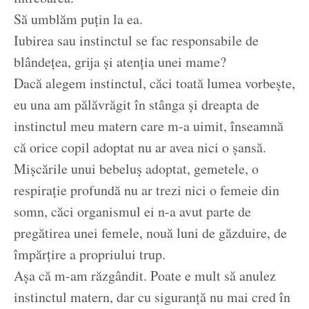
Să umblăm puțin la ea.
Iubirea sau instinctul se fac responsabile de
blândețea, grija și atenția unei mame?
Dacă alegem instinctul, căci toată lumea vorbește,
eu una am pălăvrăgit în stânga și dreapta de
instinctul meu matern care m-a uimit, înseamnă
că orice copil adoptat nu ar avea nici o șansă.
Mișcările unui bebeluș adoptat, gemetele, o
respirație profundă nu ar trezi nici o femeie din
somn, căci organismul ei n-a avut parte de
pregătirea unei femele, nouă luni de găzduire, de
împărțire a propriului trup.
Așa că m-am răzgândit. Poate e mult să anulez
instinctul matern, dar cu siguranță nu mai cred în