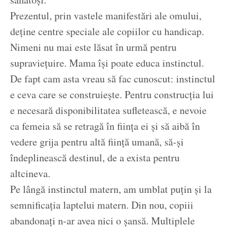
Prezentul, prin vastele manifestări ale omului,
deține centre speciale ale copiilor cu handicap.
Nimeni nu mai este lăsat în urmă pentru
supraviețuire. Mama își poate educa instinctul.
De fapt cam asta vreau să fac cunoscut: instinctul
e ceva care se construiește. Pentru construcția lui
e necesară disponibilitatea sufletească, e nevoie
ca femeia să se retragă în ființa ei și să aibă în
vedere grija pentru altă ființă umană, să-și
îndeplinească destinul, de a exista pentru
altcineva.
Pe lângă instinctul matern, am umblat puțin și la
semnificația laptelui matern. Din nou, copiii
abandonați n-ar avea nici o șansă. Multiplele