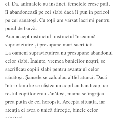
el. Da, animalele au instinct, femelele cresc puii,
îi abandonează pe cei slabi dacă îi pun în pericol
pe cei sănătoși. Cu toții am vărsat lacrimi pentru
puiul de barză.
Aici accept instinctul, instinctul înseamnă
supraviețuire și presupune mari sacrificii.
La oameni supraviețuirea nu presupune abandonul
celor slabi. Înainte, vremea bunicilor noștri, se
sacrificau copiii slabi pentru avantajul celor
sănătoși. Șansele se calculau altfel atunci. Dacă
într-o familie se năștea un copil cu handicap, iar
restul copiilor erau sănătoși, mama se îngrijea
prea puțin de cel horopsit. Accepta situația, iar
atenția ei avea o unică direcție, binele celor
sănătoși.