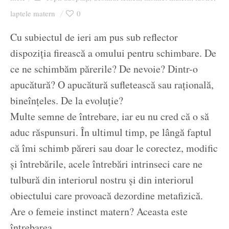
Ziua culorii
laptele matern
0
Cu subiectul de ieri am pus sub reflector
dispoziția firească a omului pentru schimbare. De
ce ne schimbăm părerile? De nevoie? Dintr-o
apucătură? O apucătură sufletească sau rațională,
bineînțeles. De la evoluție?
Multe semne de întrebare, iar eu nu cred că o să
aduc răspunsuri. În ultimul timp, pe lângă faptul
că îmi schimb păreri sau doar le corectez, modific
și întrebările, acele întrebări intrinseci care ne
tulbură din interiorul nostru și din interiorul
obiectului care provoacă dezordine metafizică.
Are o femeie instinct matern? Aceasta este
întrebarea.