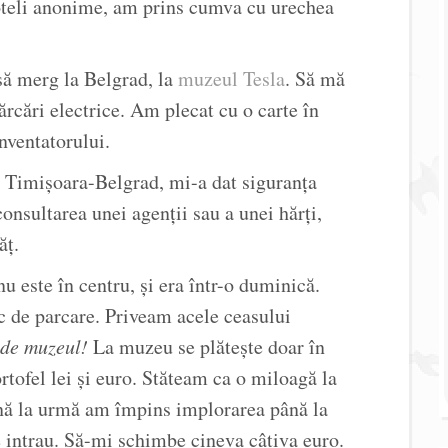
oteli anonime, am prins cumva cu urechea
să merg la Belgrad, la
muzeul Tesla
. Să mă
ărcări electrice. Am plecat cu o carte în
inventatorului.
, Timișoara-Belgrad, mi-a dat siguranța
onsultarea unei agenții sau a unei hărți,
ăț.
 este în centru, și era într-o duminică.
c de parcare. Priveam acele ceasului
ide muzeul!
La muzeu se plătește doar în
rtofel lei și euro. Stăteam ca o miloagă la
ână la urmă am împins implorarea până la
e intrau. Să-mi schimbe cineva câțiva euro.