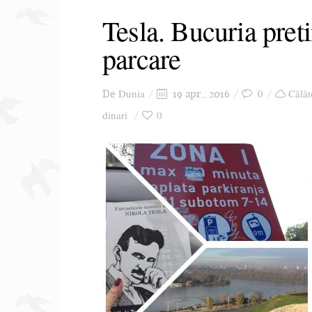
Tesla. Bucuria preti
parcare
Dunia
0
Călăt
De
19 apr., 2016
dinari
0