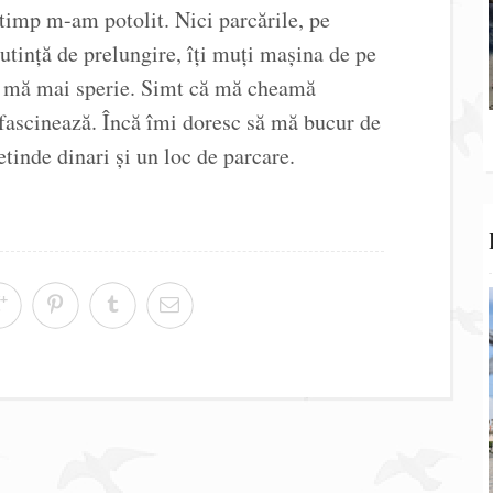
 timp m-am potolit. Nici parcările, pe
 putință de prelungire, îți muți mașina de pe
nu mă mai sperie. Simt că mă cheamă
fascinează. Încă îmi doresc să mă bucur de
etinde dinari și un loc de parcare.