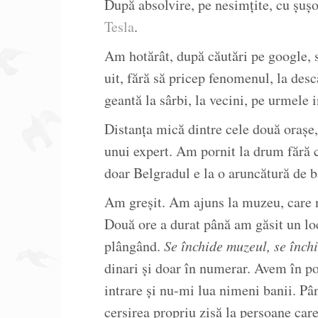
După absolvire, pe nesimțite, cu șuș
Tesla
.
Am hotărât, după căutări pe google, 
uit, fără să pricep fenomenul, la desc
geantă la sârbi, la vecini, pe urmele 
Distanța mică dintre cele două orașe
unui expert. Am pornit la drum fără c
doar Belgradul e la o aruncătură de b
Am greșit. Am ajuns la muzeu, care nu
Două ore a durat până am găsit un lo
plângând.
Se închide muzeul, se înch
dinari și doar în numerar. Avem în po
intrare și nu-mi lua nimeni banii. P
cerșirea propriu zisă la persoane car