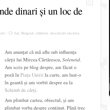
nde dinari și un loc de
orii
bar
Belgrad
călătorie
descărcări electrice
,
,
,
,
Am anunțat că mă aflu sub influența
cărții lui Mircea Cărtărescu,
Solenoid
.
Am scris pe blog despre, am făcut o
poză în
Piața Unirii
la carte, am luat-o
în geantă și am vorbit despre ea la
Schimb de cărți
.
Am plimbat cartea, obiectul, și am
plimbat vorba despre conținut. Până trec