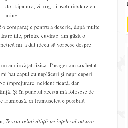
de stăpânire, vă rog să aveți răbdare cu
mine.
d
o comparație pentru a descrie, după multe
. Între file, printre cuvinte, am găsit o
zmetică mi-a dat ideea să vorbesc despre
i nu am învățat fizica. Pasager am cochetat
mi bat capul cu neplăceri și nepriceperi.
-o împrejurare, neidentificată, dar
ință. Și în punctul acesta mă folosesc de
e frumoasă, ci frumusețea e posibilă
in,
Teoria relativității pe înțelesul tuturor
.