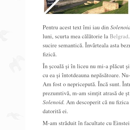
Pentru acest text îmi iau din
Solenoi
luni, scurta mea călătorie la
Belgrad
sucire semantică. Învârteala asta be
fizică.
În școală și în liceu nu mi-a plăcut ș
cu ea și întotdeauna nepăsătoare. Nu-
Am fost o nepricepută. Încă sunt. Într
prezumtivă, m-am simțit atrasă de ști
Solenoid.
Am descoperit că nu fizica 
datorită ei.
M-am străduit în facultate cu Einste