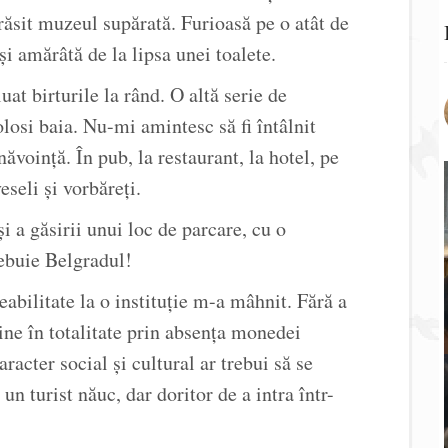
sit muzeul supărată. Furioasă pe o atât de
și amărâtă de la lipsa unei toalete.
uat birturile la rând. O altă serie de
losi baia. Nu-mi amintesc să fi întâlnit
ăvoință. În pub, la restaurant, la hotel, pe
eseli și vorbăreți.
 a găsirii unui loc de parcare, cu o
rebuie Belgradul!
eabilitate la o instituție m-a mâhnit. Fără a
ine în totalitate prin absența monedei
racter social și cultural ar trebui să se
n turist năuc, dar doritor de a intra într-