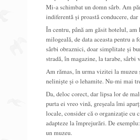
Mi-a schimbat un domn sârb. Am pără
indiferentă și proastă conducere, dar 
În centru, până am găsit hotelul, am l
milogeală, de data aceasta pentru a fo
sârbi obraznici, doar simplitate și bun
stradă, în magazine, la tarabe, sârbi v
Am rămas, în urma vizitei la muzeu și
neliniște și o lehamite. Nu-mi mai t
Da, deloc corect, dar lipsa lor de mal
purta ei vreo vină, greșeala îmi aparț
locale, consider că o organizație cu ca
adapteze la împrejurări. De exemplu: u
un muzeu.