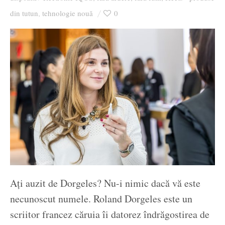
Ziua culorii
din tutun
tehnologie nouă
0
,
Ați auzit de Dorgeles? Nu-i nimic dacă vă este
necunoscut numele. Roland Dorgeles este un
scriitor francez căruia îi datorez îndrăgostirea de