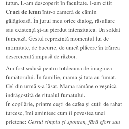
tutun. L-am descoperit în facultate. I-am citit
Cruci de lemn
într-o cameră de cămin
gălăgioasă. În jurul meu orice dialog, răsuflare
sau existență și-au pierdut intensitatea. Un soldat
fumează. Gestul reprezintă momentul lui de
intimitate, de bucurie, de unică plăcere în trăirea
descreierată impusă de război.
Am fost sedusă pentru totdeauna de imaginea
fumătorului. În familie, mama și tata au fumat.
Cel din urmă s-a lăsat. Mama rămâne o veșnică
îndrăgostită de ritualul fumatului.
În copilărie, printre cești de cafea și cutii de rahat
turcesc, îmi amintesc cum îi povestea unei
prietene:
Gestul simplu și spontan, fără efort sau