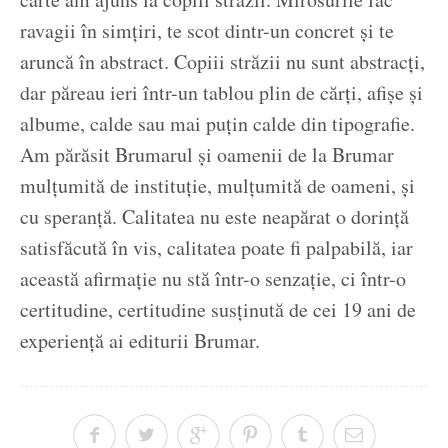
ravagii în simțiri, te scot dintr-un concret și te
aruncă în abstract. Copiii străzii nu sunt abstracți,
dar păreau ieri într-un tablou plin de cărți, afișe și
albume, calde sau mai puțin calde din tipografie.
Am părăsit Brumarul și oamenii de la Brumar
mulțumită de instituție, mulțumită de oameni, și
cu speranță. Calitatea nu este neapărat o dorință
satisfăcută în vis, calitatea poate fi palpabilă, iar
această afirmație nu stă într-o senzație, ci într-o
certitudine, certitudine susținută de cei 19 ani de
experiență ai editurii Brumar.