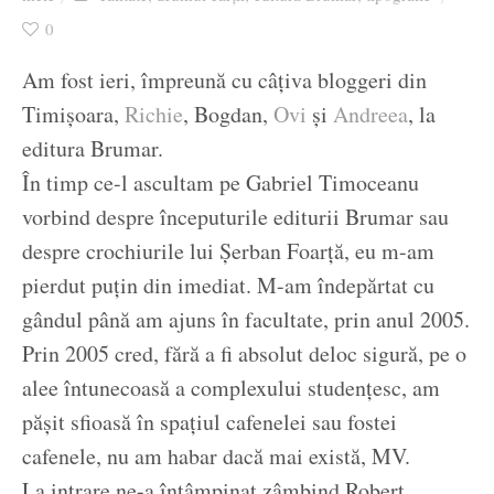
Ziua culorii
0
Am fost ieri, împreună cu câțiva bloggeri din
Timișoara,
Richie
, Bogdan,
Ovi
și
Andreea
, la
editura Brumar.
În timp ce-l ascultam pe Gabriel Timoceanu
vorbind despre începuturile editurii Brumar sau
despre crochiurile lui Șerban Foarță, eu m-am
pierdut puțin din imediat. M-am îndepărtat cu
gândul până am ajuns în facultate, prin anul 2005.
Prin 2005 cred, fără a fi absolut deloc sigură, pe o
alee întunecoasă a complexului studențesc, am
pășit sfioasă în spațiul cafenelei sau fostei
cafenele, nu am habar dacă mai există, MV.
La intrare ne-a întâmpinat zâmbind Robert