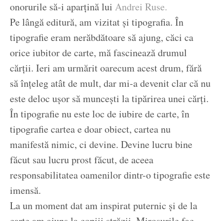
onorurile să-i aparțină lui
Andrei Ruse.
Pe lângă editură, am vizitat și tipografia. În
tipografie eram nerăbdătoare să ajung, căci ca
orice iubitor de carte, mă fascinează drumul
cărții. Ieri am urmărit oarecum acest drum, fără
să înțeleg atât de mult, dar mi-a devenit clar că nu
este deloc ușor să muncești la tipărirea unei cărți.
În tipografie nu este loc de iubire de carte, în
tipografie cartea e doar obiect, cartea nu
manifestă nimic, ci devine. Devine lucru bine
făcut sau lucru prost făcut, de aceea
responsabilitatea oamenilor dintr-o tipografie este
imensă.
La un moment dat am inspirat puternic și de la
carte am ajuns la copiii străzii. Mirosurile fac