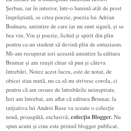
Șerban, iar în interior, într-o lumină atât de prost
împrăștiată, se citea poezie, poezia lui Adrian
Bodnaru, amintire de care iar nu sunt sigură, și se
bea vin. Vin și poezie, lichid și spirit din plin
pentru ca un student să devină plin de entuziasm.
Mi-am recuperat ieri această amintire la editura
Brumar și am reușit chiar să pun și câteva
întrebări. Notez acest lucru, este de notat, de
obicei stau mută, nu ca să nu strivesc corola, ci
pentru că am oroare de întrebările neinspirate.
Ieri am întrebat, am aflat că editura Brumar, la
inițiativa lui Andrei Ruse va scoate o colecție
colecția Blogger.
nouă, proaspătă, exclusivă,
Nu
spun acum și cine este primul blogger publicat,