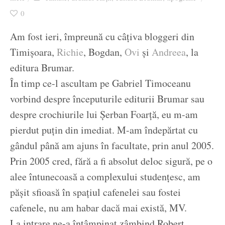
Ziua culorii
0
Am fost ieri, împreună cu câțiva bloggeri din
Timișoara,
Richie
, Bogdan,
Ovi
și
Andreea
, la
editura Brumar.
În timp ce-l ascultam pe Gabriel Timoceanu
vorbind despre începuturile editurii Brumar sau
despre crochiurile lui Șerban Foarță, eu m-am
pierdut puțin din imediat. M-am îndepărtat cu
gândul până am ajuns în facultate, prin anul 2005.
Prin 2005 cred, fără a fi absolut deloc sigură, pe o
alee întunecoasă a complexului studențesc, am
pășit sfioasă în spațiul cafenelei sau fostei
cafenele, nu am habar dacă mai există, MV.
La intrare ne-a întâmpinat zâmbind Robert