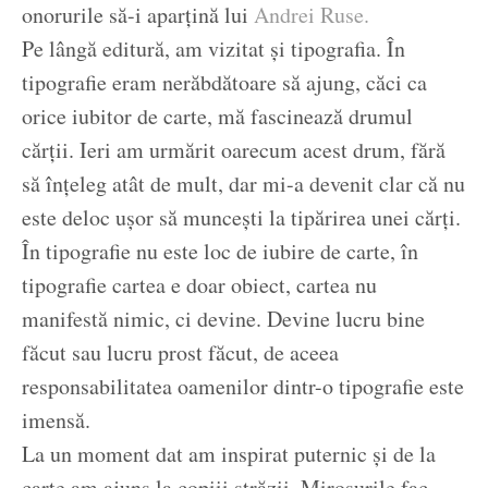
onorurile să-i aparțină lui
Andrei Ruse.
Pe lângă editură, am vizitat și tipografia. În
tipografie eram nerăbdătoare să ajung, căci ca
orice iubitor de carte, mă fascinează drumul
cărții. Ieri am urmărit oarecum acest drum, fără
să înțeleg atât de mult, dar mi-a devenit clar că nu
este deloc ușor să muncești la tipărirea unei cărți.
În tipografie nu este loc de iubire de carte, în
tipografie cartea e doar obiect, cartea nu
manifestă nimic, ci devine. Devine lucru bine
făcut sau lucru prost făcut, de aceea
responsabilitatea oamenilor dintr-o tipografie este
imensă.
La un moment dat am inspirat puternic și de la
carte am ajuns la copiii străzii. Mirosurile fac