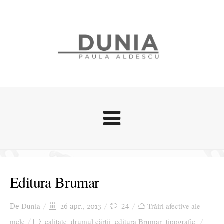
Evenimente
Stari afective
Editura Brumar
Zice Dunia
Călătorii
Dunia
24
Trăiri afective ale
De
26 apr., 2013
Cursuri povestite
mele
calitate
drumul cărții
editura Brumar
tipografie
,
,
,