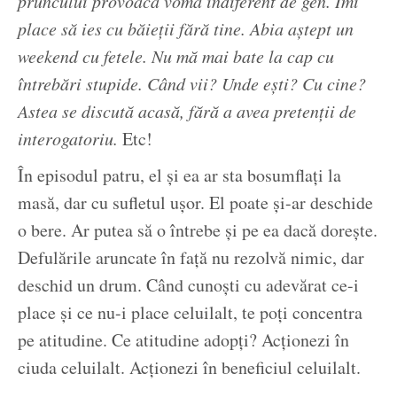
pruncului provoacă vomă indiferent de gen. Îmi
place să ies cu băieții fără tine. Abia aștept un
weekend cu fetele. Nu mă mai bate la cap cu
întrebări stupide. Când vii? Unde ești? Cu cine?
Astea se discută acasă, fără a avea pretenții de
interogatoriu.
Etc!
În episodul patru, el și ea ar sta bosumflați la
masă, dar cu sufletul ușor. El poate și-ar deschide
o bere. Ar putea să o întrebe și pe ea dacă dorește.
Defulările aruncate în față nu rezolvă nimic, dar
deschid un drum. Când cunoști cu adevărat ce-i
place și ce nu-i place celuilalt, te poți concentra
pe atitudine. Ce atitudine adopți? Acționezi în
ciuda celuilalt. Acționezi în beneficiul celuilalt.