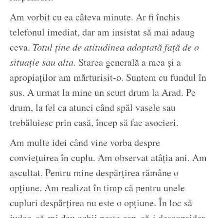
Am vorbit cu ea câteva minute. Ar fi închis
telefonul imediat, dar am insistat să mai adaug
ceva.
Totul ține de atitudinea adoptată față de o
situație sau alta.
Starea generală a mea și a
apropiaților am mărturisit-o. Suntem cu fundul în
sus. A urmat la mine un scurt drum la Arad. Pe
drum, la fel ca atunci când spăl vasele sau
trebăluiesc prin casă, încep să fac asocieri.
Am multe idei când vine vorba despre
conviețuirea în cuplu. Am observat atâția ani. Am
ascultat. Pentru mine despărțirea rămâne o
opțiune. Am realizat în timp că pentru unele
cupluri despărțirea nu este o opțiune. În loc să
judec, să-mi dau ochii peste cap, să-i desconsider,