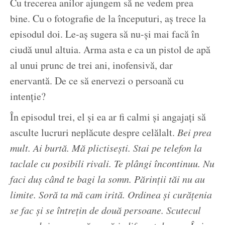
Cu trecerea anilor ajungem să ne vedem prea
bine. Cu o fotografie de la începuturi, aș trece la
episodul doi. Le-aș sugera să nu-și mai facă în
ciudă unul altuia. Arma asta e ca un pistol de apă
al unui prunc de trei ani, inofensivă, dar
enervantă. De ce să enervezi o persoană cu
intenție?
În episodul trei, el și ea ar fi calmi și angajați să
asculte lucruri neplăcute despre celălalt.
Bei prea
mult. Ai burtă. Mă plictisești. Stai pe telefon la
taclale cu posibili rivali. Te plângi încontinuu. Nu
faci duș când te bagi la somn. Părinții tăi nu au
limite. Soră ta mă cam irită. Ordinea și curățenia
se fac și se întrețin de două persoane. Scutecul