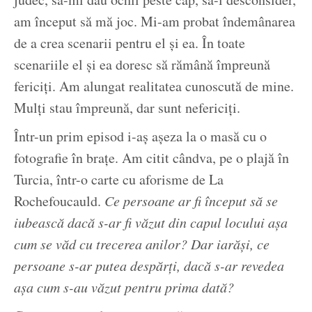
am început să mă joc. Mi-am probat îndemânarea
de a crea scenarii pentru el și ea. În toate
scenariile el și ea doresc să rămână împreună
fericiți. Am alungat realitatea cunoscută de mine.
Mulți stau împreună, dar sunt nefericiți.
Într-un prim episod i-aș așeza la o masă cu o
fotografie în brațe. Am citit cândva, pe o plajă în
Turcia, într-o carte cu aforisme de La
Rochefoucauld.
Ce persoane ar fi început să se
iubească dacă s-ar fi văzut din capul locului așa
cum se văd cu trecerea anilor? Dar iarăși, ce
persoane s-ar putea despărți, dacă s-ar revedea
așa cum s-au văzut pentru prima dată?