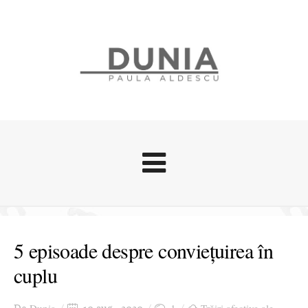
Evenimente
Stari afective
5 episoade despre conviețuirea în
Zice Dunia
cuplu
Călătorii
Cursuri povestite