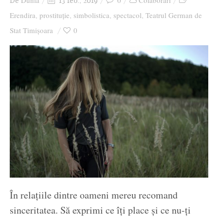
Dunia
0
Colaborari
De
13 feb., 2019
Ziua culorii
Erendira
prostituție
simbolistica
spectacol
Teatrul German de
,
,
,
,
Stat Timișoara
0
În relațiile dintre oameni mereu recomand
sinceritatea. Să exprimi ce îți place și ce nu-ți