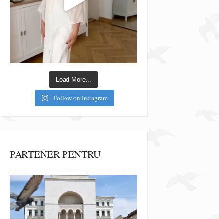
Load More...
Follow on Instagram
PARTENER PENTRU