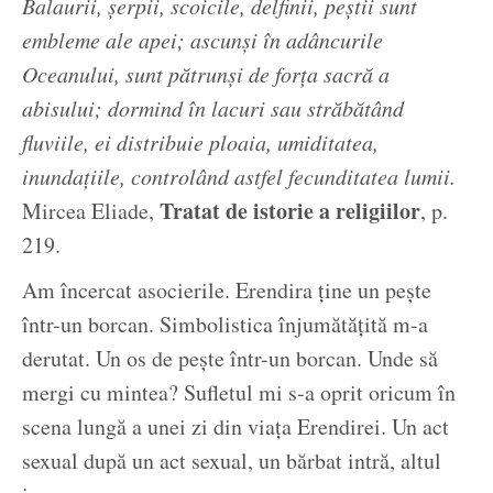
Balaurii, șerpii, scoicile, delfinii, peștii sunt
embleme ale apei; ascunși în adâncurile
Oceanului, sunt pătrunși de forța sacră a
abisului; dormind în lacuri sau străbătând
fluviile, ei distribuie ploaia, umiditatea,
inundațiile, controlând astfel fecunditatea lumii.
Tratat de istorie a religiilor
Mircea Eliade,
, p.
219.
Am încercat asocierile. Erendira ține un pește
într-un borcan. Simbolistica înjumătățită m-a
derutat. Un os de pește într-un borcan. Unde să
mergi cu mintea? Sufletul mi s-a oprit oricum în
scena lungă a unei zi din viața Erendirei. Un act
sexual după un act sexual, un bărbat intră, altul