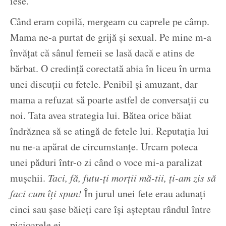
iese.
Când eram copilă, mergeam cu caprele pe câmp.
Mama ne-a purtat de grijă și sexual. Pe mine m-a
învățat că sânul femeii se lasă dacă e atins de
bărbat. O credință corectată abia în liceu în urma
unei discuții cu fetele. Penibil și amuzant, dar
mama a refuzat să poarte astfel de conversații cu
noi. Tata avea strategia lui. Bătea orice băiat
îndrăznea să se atingă de fetele lui. Reputația lui
nu ne-a apărat de circumstanțe. Urcam poteca
unei păduri într-o zi când o voce mi-a paralizat
mușchii.
Taci, fă, futu-ți morții mă-tii, ți-am zis să
faci cum îți spun!
În jurul unei fete erau adunați
cinci sau șase băieți care își așteptau rândul între
picioarele ei.