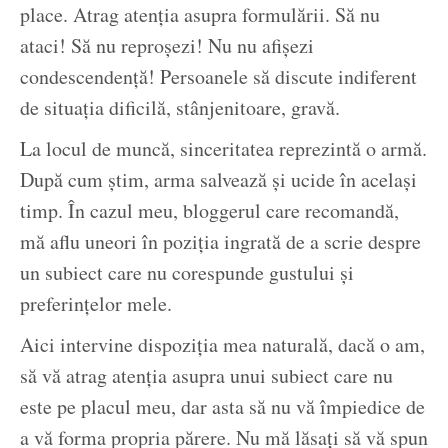
place. Atrag atenția asupra formulării. Să nu
ataci! Să nu reproșezi! Nu nu afișezi
condescendență! Persoanele să discute indiferent
de situația dificilă, stânjenitoare, gravă.
La locul de muncă, sinceritatea reprezintă o armă.
După cum știm, arma salvează și ucide în același
timp. În cazul meu, bloggerul care recomandă,
mă aflu uneori în poziția ingrată de a scrie despre
un subiect care nu corespunde gustului și
preferințelor mele.
Aici intervine dispoziția mea naturală, dacă o am,
să vă atrag atenția asupra unui subiect care nu
este pe placul meu, dar asta să nu vă împiedice de
a vă forma propria părere. Nu mă lăsați să vă spun