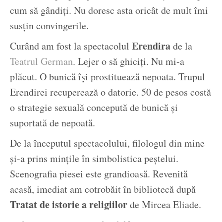
cum să gândiți. Nu doresc asta oricât de mult îmi
susțin convingerile.
Erendira
Curând am fost la spectacolul
de la
Teatrul German
. Lejer o să ghiciți. Nu mi-a
plăcut. O bunică își prostituează nepoata. Trupul
Erendirei recuperează o datorie. 50 de pesos costă
o strategie sexuală concepută de bunică și
suportată de nepoată.
De la începutul spectacolului, filologul din mine
și-a prins mințile în simbolistica peștelui.
Scenografia piesei este grandioasă. Revenită
acasă, imediat am cotrobăit în bibliotecă după
Tratat de istorie a religiilor
de Mircea Eliade.