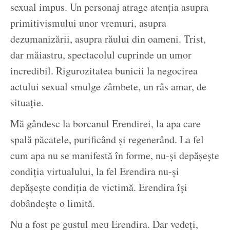
sexual impus. Un personaj atrage atenția asupra
primitivismului unor vremuri, asupra
dezumanizării, asupra răului din oameni. Trist,
dar măiastru, spectacolul cuprinde un umor
incredibil. Rigurozitatea bunicii la negocirea
actului sexual smulge zâmbete, un râs amar, de
situație.
Mă gândesc la borcanul Erendirei, la apa care
spală păcatele, purificând și regenerând. La fel
cum apa nu se manifestă în forme, nu-și depășește
condiția virtualului, la fel Erendira nu-și
depășește condiția de victimă. Erendira își
dobândește o limită.
Nu a fost pe gustul meu Erendira. Dar vedeți,