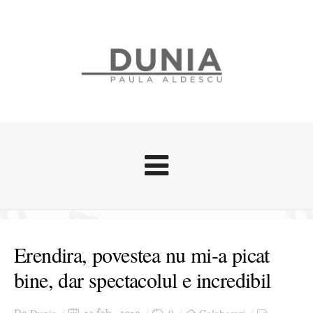
Evenimente
Stari afective
Erendira, povestea nu mi-a picat
Zice Dunia
bine, dar spectacolul e incredibil
Călătorii
Cursuri povestite