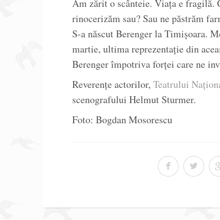
Am zărit o scânteie. Viața e fragilă
rinocerizăm sau? Sau ne păstrăm farme
S-a născut Berenger la Timișoara. Mer
martie, ultima reprezentație din acea
Berenger împotriva forței care ne inv
Reverențe actorilor,
Teatrului Națion
scenografului Helmut Sturmer.
Foto: Bogdan Mosorescu