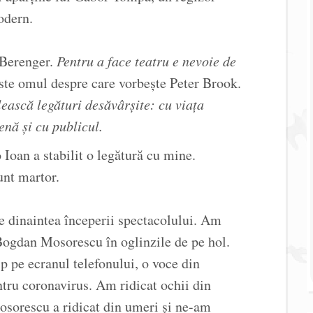
odern.
 Berenger.
Pentru a face teatru e nevoie de
te omul despre care vorbește Peter Brook.
lească legături desăvârșite: cu viața
cenă și cu publicul.
Ioan a stabilit o legătură cu mine.
unt martor.
e dinaintea începerii spectacolului. Am
ogdan Mosorescu în oglinzile de pe hol.
p pe ecranul telefonului, o voce din
ntru coronavirus. Am ridicat ochii din
sorescu a ridicat din umeri și ne-am