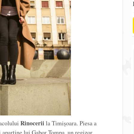
Rinocerii
tacolului
la Timișoara. Piesa a
i aparține lui Gabor Tompa, un regizor