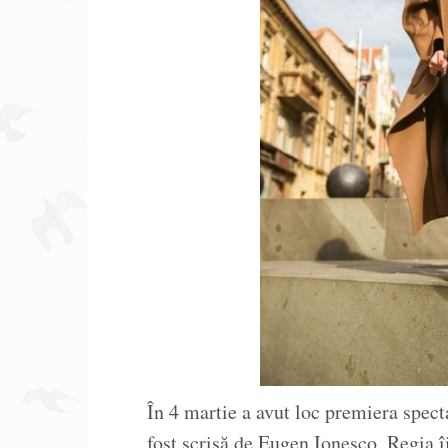
În 4 martie a avut loc premiera spec
fost scrisă de Eugen Ionesco. Regia î