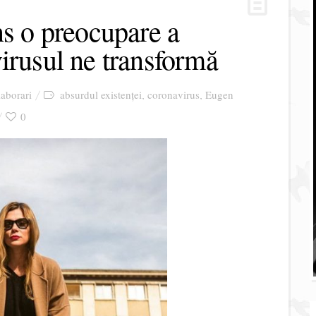
ns o preocupare a
irusul ne transformă
aborari
absurdul existenței
coronavirus
Eugen
,
,
0