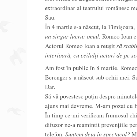
extraordinar al teatrului românesc m
Sau.
În 4 martie s-a născut, la Timișoara,
un singur lucru: omul.
Romeo Ioan es
Actorul Romeo Ioan a reușit
să stabi
interioară, cu ceilalți actori de pe s
Am fost în public în 8 martie. Romeo 
Berenger s-a născut sub ochii mei. S
Dar.
Să vă povestesc puțin despre minutel
ajuns mai devreme. M-am pozat cu B
În timp ce-mi verificam frumosul chi
difuzor ne-a reamintit prevențiile pe
telefon.
Suntem deja în spectacol?
Mo