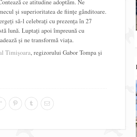
. Contează ce atitudine adoptăm. Ne
cul și superioritatea de ființe gânditoare.
geți să-l celebrați cu prezența în 27
stă lună. Luptați apoi împreună cu
adează și ne transformă viața.
al Timișoara
, regizorului Gabor Tompa și