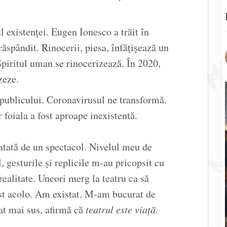
 existenței. Eugen Ionesco a trăit în
răspândit. Rinocerii, piesa, înfățișează un
piritul uman se rinocerizează. În 2020,
zeze.
 publicului. Coronavirusul ne transformă.
ar foiala a fost aproape inexistentă.
tată de un spectacol. Nivelul meu de
, gesturile și replicile m-au pricopsit cu
ealitate. Uneori merg la teatru ca să
st acolo. Am existat. M-am bucurat de
at mai sus, afirmă că
teatrul este viață.