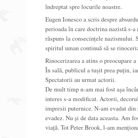
îndreptat spre locurile noastre.
Eugen Ionesco a scris despre absurdul
perioada în care doctrina nazistă s-a 
răspuns la consecințele nazismului. S
spiritul uman continuă să se rinoceri
Rinocerizarea a atins o preocupare a
În sală, publicul a tușit prea puțin, i
Spectatorii au urmat actorii.
De mult timp n-am mai fost așa încân
interes s-a modificat. Actorii, decorul
impresii puternice. N-am evadat din r
evadez. Nu și de data aceasta. Am fo
viață. Tot Peter Brook, l-am mențion