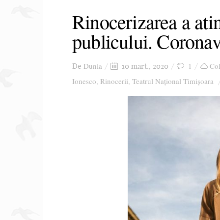
Rinocerizarea a ati
publicului. Coronav
Dunia
1
Col
De
10 mart., 2020
Ionesco
Rinocerii
Teatrul Național Timișoara
,
,