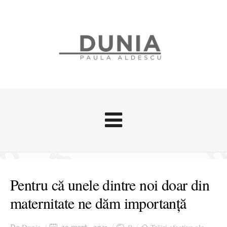
Evenimente
Stari afective
Pentru că unele dintre noi doar din
Zice Dunia
maternitate ne dăm importanță
Călătorii
Cursuri povestite