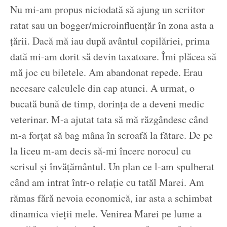
Nu mi-am propus niciodată să ajung un scriitor
ratat sau un bogger/microinfluențăr în zona asta a
țării. Dacă mă iau după avântul copilăriei, prima
dată mi-am dorit să devin taxatoare. Îmi plăcea să
mă joc cu biletele. Am abandonat repede. Erau
necesare calculele din cap atunci. A urmat, o
bucată bună de timp, dorința de a deveni medic
veterinar. M-a ajutat tata să mă răzgândesc când
m-a forțat să bag mâna în scroafă la fătare. De pe
la liceu m-am decis să-mi încerc norocul cu
scrisul și învățământul. Un plan ce l-am spulberat
când am intrat într-o relație cu tatăl Marei. Am
rămas fără nevoia economică, iar asta a schimbat
dinamica vieții mele. Venirea Marei pe lume a