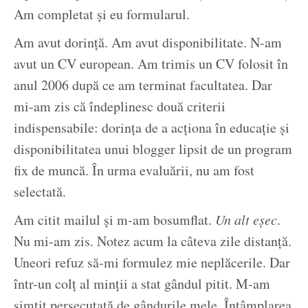
Am completat și eu formularul.
Am avut dorință. Am avut disponibilitate. N-am
avut un CV european. Am trimis un CV folosit în
anul 2006 după ce am terminat facultatea. Dar
mi-am zis că îndeplinesc două criterii
indispensabile: dorința de a acționa în educație și
disponibilitatea unui blogger lipsit de un program
fix de muncă. În urma evaluării, nu am fost
selectată.
Am citit mailul și m-am bosumflat.
Un alt eșec
.
Nu mi-am zis. Notez acum la câteva zile distanță.
Uneori refuz să-mi formulez mie neplăcerile. Dar
într-un colț al minții a stat gândul pitit. M-am
simțit persecutată de gândurile mele. Întâmplarea