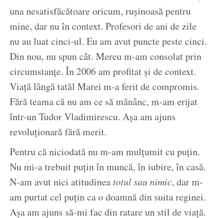
una nesatisfăcătoare oricum, rușinoasă pentru
mine, dar nu în context. Profesori de ani de zile
nu au luat cinci-ul. Eu am avut puncte peste cinci.
Din nou, nu spun cât. Mereu m-am consolat prin
circumstanțe. În 2006 am profitat și de context.
Viață lângă tatăl Marei m-a ferit de compromis.
Fără teama că nu am ce să mănânc, m-am erijat
într-un Tudor Vladimirescu. Așa am ajuns
revoluționară fără merit.
Pentru că niciodată nu m-am mulțumit cu puțin.
Nu mi-a trebuit puțin în muncă, în iubire, în casă.
N-am avut nici atitudinea
totul sau nimic
, dar m-
am purtat cel puțin ca o doamnă din suita reginei.
Așa am ajuns să-mi fac din ratare un stil de viață.