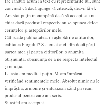
fac rânduri acum în text cu reprezentările lui, sunt
convinsă că dacă ajunge să citească, dezvoltă el.
Am stat puțin în cumpănă dacă să accept sau nu
chiar dacă produsul respectiv nu se opunea deloc
cerințelor și așteptărilor mele.
Cât scade publicitatea, în așteptările cititorilor,
calitatea blogului? S-a creat aici, din două părți,
partea mea și partea cititorilor, o anumită
obișnuință, obișnuința de a ne respecta intelectul
și emoția.
La asta am meditat puțin. M-am împăcat
verificând sentimentele mele. Absolut nimic nu le
împrăștia, armonie și entuziasm când priveam
produsul pentru care am scris.
Și astfel am acceptat.