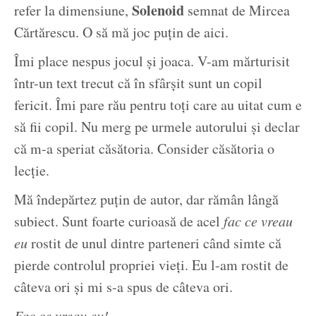
Solenoid
refer la dimensiune,
semnat de Mircea
Cărtărescu. O să mă joc puțin de aici.
Îmi place nespus jocul și joaca. V-am mărturisit
într-un text trecut că în sfârșit sunt un copil
fericit. Îmi pare rău pentru toți care au uitat cum e
să fii copil. Nu merg pe urmele autorului și declar
că m-a speriat căsătoria. Consider căsătoria o
lecție.
Mă îndepărtez puțin de autor, dar rămân lângă
subiect. Sunt foarte curioasă de acel
fac ce vreau
eu
rostit de unul dintre parteneri când simte că
pierde controlul propriei vieți. Eu l-am rostit de
câteva ori și mi s-a spus de câteva ori.
Fac ce vreau eu!