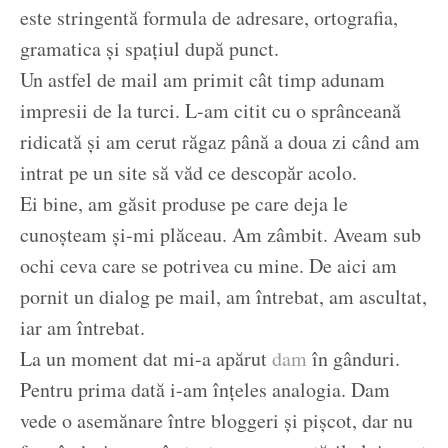
este stringentă formula de adresare, ortografia,
gramatica și spațiul după punct.
Un astfel de mail am primit cât timp adunam
impresii de la turci. L-am citit cu o sprânceană
ridicată și am cerut răgaz până a doua zi când am
intrat pe un site să văd ce descopăr acolo.
Ei bine, am găsit produse pe care deja le
cunoșteam și-mi plăceau. Am zâmbit. Aveam sub
ochi ceva care se potrivea cu mine. De aici am
pornit un dialog pe mail, am întrebat, am ascultat,
iar am întrebat.
La un moment dat mi-a apărut
dam
în gânduri.
Pentru prima dată i-am înțeles analogia. Dam
vede o asemănare între bloggeri și pișcot, dar nu