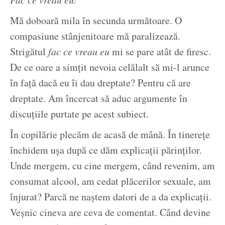
Mă doboară mila în secunda următoare. O
compasiune stânjenitoare mă paralizează.
Strigătul
fac ce vreau eu
mi se pare atât de firesc.
De ce oare a simțit nevoia celălalt să mi-l arunce
în față dacă eu îi dau dreptate? Pentru că are
dreptate. Am încercat să aduc argumente în
discuțiile purtate pe acest subiect.
În copilărie plecăm de acasă de mână. În tinerețe
închidem ușa după ce dăm explicații părinților.
Unde mergem, cu cine mergem, când revenim, am
consumat alcool, am cedat plăcerilor sexuale, am
înjurat? Parcă ne naștem datori de a da explicații.
Veșnic cineva are ceva de comentat. Când devine