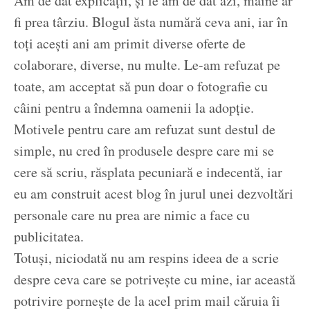
Am de dat explicații, și le am de dat azi, mâine ar
fi prea târziu. Blogul ăsta numără ceva ani, iar în
toți acești ani am primit diverse oferte de
colaborare, diverse, nu multe. Le-am refuzat pe
toate, am acceptat să pun doar o fotografie cu
câini pentru a îndemna oamenii la adopție.
Motivele pentru care am refuzat sunt destul de
simple, nu cred în produsele despre care mi se
cere să scriu, răsplata pecuniară e indecentă, iar
eu am construit acest blog în jurul unei dezvoltări
personale care nu prea are nimic a face cu
publicitatea.
Totuși, niciodată nu am respins ideea de a scrie
despre ceva care se potrivește cu mine, iar această
potrivire pornește de la acel prim mail căruia îi