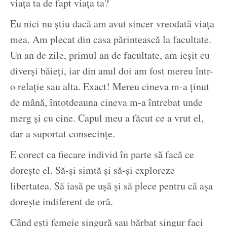
viața ta de fapt viața ta?
Eu nici nu știu dacă am avut sincer vreodată viața
mea. Am plecat din casa părintească la facultate.
Un an de zile, primul an de facultate, am ieșit cu
diverși băieți, iar din anul doi am fost mereu într-
o relație sau alta. Exact! Mereu cineva m-a ținut
de mână, întotdeauna cineva m-a întrebat unde
merg și cu cine. Capul meu a făcut ce a vrut el,
dar a suportat consecințe.
E corect ca fiecare individ în parte să facă ce
dorește el. Să-și simtă și să-și exploreze
libertatea. Să iasă pe ușă și să plece pentru că așa
dorește indiferent de oră.
Când ești femeie singură sau bărbat singur faci