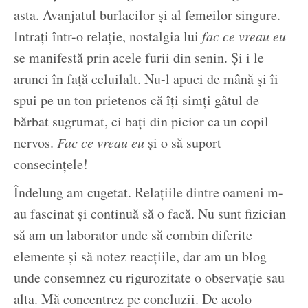
asta. Avanjatul burlacilor și al femeilor singure.
Intrați într-o relație, nostalgia lui
fac ce vreau eu
se manifestă prin acele furii din senin. Și i le
arunci în față celuilalt. Nu-l apuci de mână și îi
spui pe un ton prietenos că îți simți gâtul de
bărbat sugrumat, ci bați din picior ca un copil
nervos.
Fac ce vreau eu
și o să suport
consecințele!
Îndelung am cugetat. Relațiile dintre oameni m-
au fascinat și continuă să o facă. Nu sunt fizician
să am un laborator unde să combin diferite
elemente și să notez reacțiile, dar am un blog
unde consemnez cu rigurozitate o observație sau
alta. Mă concentrez pe concluzii. De acolo