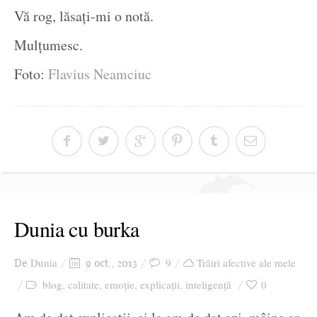
Vă rog, lăsați-mi o notă.
Mulțumesc.
Foto:
Flavius Neamciuc
Dunia cu burka
Dunia
9
Trăiri afective ale mele
De
9 oct., 2013
blog
calitate
emoție
explicații
inteligență
0
,
,
,
,