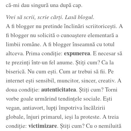
că-mi dau singură una după cap.
Vrei să scrii, scrie cărți. Lasă blogul.
A fi blogger nu pretinde înclinări scriitoricești. A
fi blogger nu solicită o cunoaștere elementară a
limbii române. A fi blogger înseamnă cu totul
expunerea
altceva. Prima condiție:
. E necesar să
te prezinți într-un fel anume. Știți cum? Ca la
biserică. Nu cum ești. Cum ar trebui să fii. Pe
internet ești sensibil, muncitor, sincer, creativ. A
autenticitatea
doua condiție:
. Știți cum? Torni
vorbe goale urmărind tendințele sociale. Ești
vegan, antiavort, lupți împotriva încălzirii
globale, înjuri primarul, ieși la proteste. A treia
victimizare
condiție:
. Știți cum? Cu o nemiluită