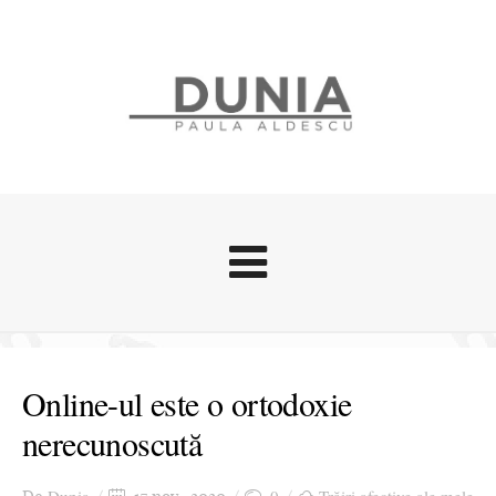
Evenimente
Stari afective
Online-ul este o ortodoxie
Zice Dunia
nerecunoscută
Călătorii
Cursuri povestite