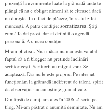
prezență la evenimente luate la grămadă unde te
plângi că nu e obligat nimeni să te citească dacă
nu dorește. Tu o faci de plăcere, în restul zilei
socratizarea
muncești. A patra condiție:
. Știți
cum? Te dai prost, dar ai definită o agendă
personală. A cincea condiție.
M-am plictisit. Nici măcar nu mai este valabil
faptul că a fi blogger nu pretinde înclinări
scriitoricești. Scriitorii au migrat spre. Se
adaptează. Dar nu le este propriu. Pe internet
funcționăm la grămadă indiferent de talent, spirit
de observație sau cunoștințe gramaticale.
Din lipsă de curaj, am ales în 2006 să scriu pe
blog. Mi-am păstrat o anumită demnitate. Nu am