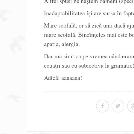
Altfel spus: ne naştem oameni (speci
Inadaptabilitatea îşi are sursa în fapt
Mare scofală, or să zică unii dacă aju
mare scofală. Bineînţeles mai este boa
apatia, alergia.
Dar mă simt ca pe vremea când eram 
ecuaţii sau cu subiectiva la gramatic
Adică: aaaaaaa!