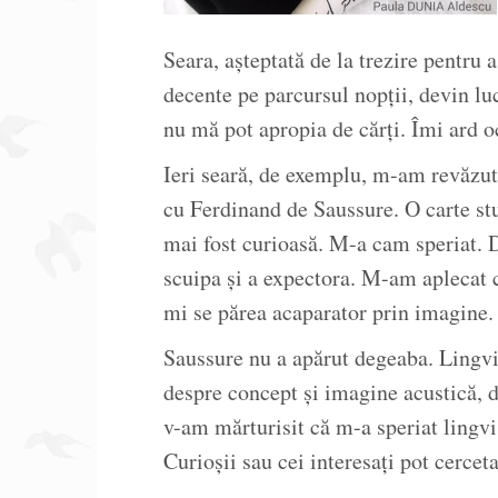
Seara, aşteptată de la trezire pentru
decente pe parcursul nopţii, devin l
nu mă pot apropia de cărţi. Îmi ard o
Ieri seară, de exemplu, m-am revăzut 
cu Ferdinand de Saussure. O carte stu
mai fost curioasă. M-a cam speriat. D
scuipa şi a expectora. M-am aplecat 
mi se părea acaparator prin imagine.
Saussure nu a apărut degeaba. Lingvis
despre concept şi imagine acustică, 
v-am mărturisit că m-a speriat lingvis
Curioşii sau cei interesaţi pot cercet