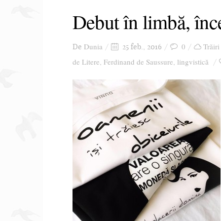
Debut în limbă, înc
Dunia
0
Trăiri
De
25 feb., 2016
de Litere
Ferdinand de Saussure
lingvistică
,
,