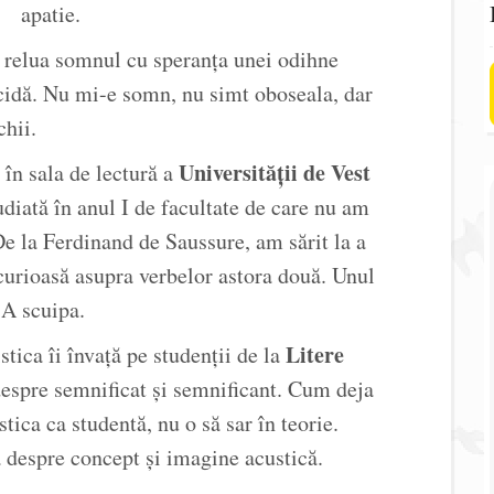
apatie.
 a relua somnul cu speranţa unei odihne
ucidă. Nu mi-e somn, nu simt oboseala, dar
chii.
Universităţii de Vest
în sala de lectură a
diată în anul I de facultate de care nu am
e la Ferdinand de Saussure, am sărit la a
curioasă asupra verbelor astora două. Unul
 A scuipa.
Litere
tica îi învaţă pe studenţii de la
despre semnificat şi semnificant. Cum deja
tica ca studentă, nu o să sar în teorie.
a despre concept şi imagine acustică.