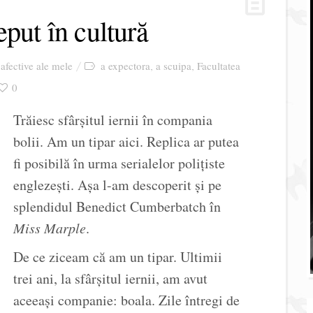
eput în cultură
 afective ale mele
a expectora
a scuipa
Facultatea
,
,
0
Trăiesc sfârşitul iernii în compania
bolii. Am un tipar aici. Replica ar putea
fi posibilă în urma serialelor poliţiste
englezeşti. Aşa l-am descoperit şi pe
splendidul Benedict Cumberbatch în
Miss Marple
.
De ce ziceam că am un tipar. Ultimii
trei ani, la sfârşitul iernii, am avut
aceeaşi companie: boala. Zile întregi de