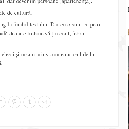
a), dar devenim persoane (apartenenţa).
ele de cultură.
ng la finalul textului. Dar eu o simt ca pe o
lă de care trebuie să ţin cont, febra,
elevă şi m-am prins cum e cu x-ul de la
ă.