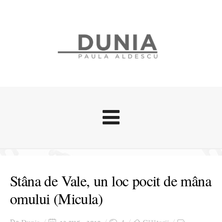
Evenimente
Stari afective
Stâna de Vale, un loc pocit de mâna
Zice Dunia
omului (Micula)
Călătorii
Cursuri povestite