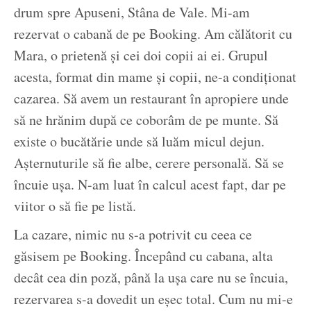
drum spre Apuseni, Stâna de Vale. Mi-am
rezervat o cabană de pe Booking. Am călătorit cu
Mara, o prietenă și cei doi copii ai ei. Grupul
acesta, format din mame și copii, ne-a condiționat
cazarea. Să avem un restaurant în apropiere unde
să ne hrănim după ce coborâm de pe munte. Să
existe o bucătărie unde să luăm micul dejun.
Așternuturile să fie albe, cerere personală. Să se
încuie ușa. N-am luat în calcul acest fapt, dar pe
viitor o să fie pe listă.
La cazare, nimic nu s-a potrivit cu ceea ce
găsisem pe Booking. Începând cu cabana, alta
decât cea din poză, până la ușa care nu se încuia,
rezervarea s-a dovedit un eșec total. Cum nu mi-e