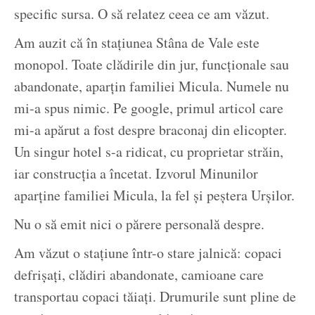
specific sursa. O să relatez ceea ce am văzut.
Am auzit că în stațiunea Stâna de Vale este
monopol. Toate clădirile din jur, funcționale sau
abandonate, aparțin familiei Micula. Numele nu
mi-a spus nimic. Pe google, primul articol care
mi-a apărut a fost despre braconaj din elicopter.
Un singur hotel s-a ridicat, cu proprietar străin,
iar construcția a încetat. Izvorul Minunilor
aparține familiei Micula, la fel și peștera Urșilor.
Nu o să emit nici o părere personală despre.
Am văzut o stațiune într-o stare jalnică: copaci
defrișați, clădiri abandonate, camioane care
transportau copaci tăiați. Drumurile sunt pline de