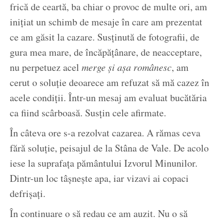
frică de ceartă, ba chiar o provoc de multe ori, am
inițiat un schimb de mesaje în care am prezentat
ce am găsit la cazare. Susținută de fotografii, de
gura mea mare, de încăpățânare, de neacceptare,
nu perpetuez acel
merge și așa românesc
, am
cerut o soluție deoarece am refuzat să mă cazez în
acele condiții. Într-un mesaj am evaluat bucătăria
ca fiind scârboasă. Susțin cele afirmate.
În câteva ore s-a rezolvat cazarea. A rămas ceva
fără soluție, peisajul de la Stâna de Vale. De acolo
iese la suprafața pământului Izvorul Minunilor.
Dintr-un loc tâșnește apa, iar vizavi ai copaci
defrișați.
În continuare o să redau ce am auzit. Nu o să