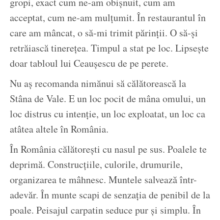
gropi, exact cum ne-am obișnuit, cum am
acceptat, cum ne-am mulțumit. În restaurantul în
care am mâncat, o să-mi trimit părinții. O să-și
retrăiască tinerețea. Timpul a stat pe loc. Lipsește
doar tabloul lui Ceaușescu de pe perete.
Nu aș recomanda nimănui să călătorească la
Stâna de Vale. E un loc pocit de mâna omului, un
loc distrus cu intenție, un loc exploatat, un loc ca
atâtea altele în România.
În România călătorești cu nasul pe sus. Poalele te
deprimă. Construcțiile, culorile, drumurile,
organizarea te mâhnesc. Muntele salvează într-
adevăr. În munte scapi de senzația de penibil de la
poale. Peisajul carpatin seduce pur și simplu. În