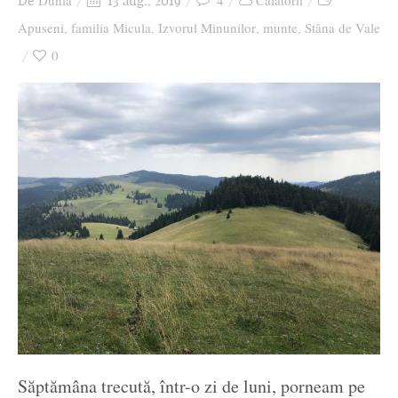
Dunia
4
Călătorii
De
13 aug., 2019
Ziua culorii
Apuseni
familia Micula
Izvorul Minunilor
munte
Stâna de Vale
,
,
,
,
0
Săptămâna trecută, într-o zi de luni, porneam pe