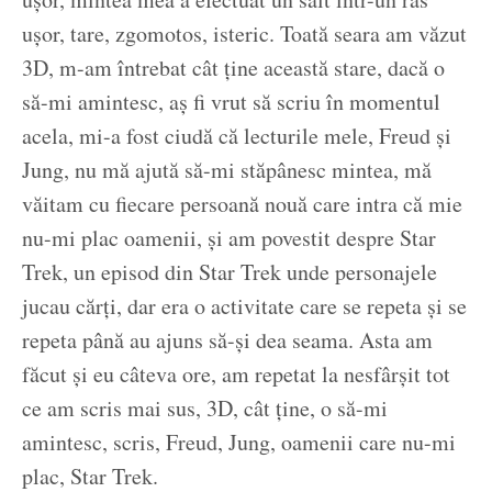
ușor, tare, zgomotos, isteric. Toată seara am văzut
3D, m-am întrebat cât ține această stare, dacă o
să-mi amintesc, aș fi vrut să scriu în momentul
acela, mi-a fost ciudă că lecturile mele, Freud și
Jung, nu mă ajută să-mi stăpânesc mintea, mă
văitam cu fiecare persoană nouă care intra că mie
nu-mi plac oamenii, și am povestit despre Star
Trek, un episod din Star Trek unde personajele
jucau cărți, dar era o activitate care se repeta și se
repeta până au ajuns să-și dea seama. Asta am
făcut și eu câteva ore, am repetat la nesfârșit tot
ce am scris mai sus, 3D, cât ține, o să-mi
amintesc, scris, Freud, Jung, oamenii care nu-mi
plac, Star Trek.