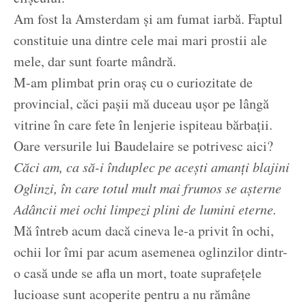
Am fost la Amsterdam și am fumat iarbă. Faptul
constituie una dintre cele mai mari prostii ale
mele, dar sunt foarte mândră.
M-am plimbat prin oraș cu o curiozitate de
provincial, căci pașii mă duceau ușor pe lângă
vitrine în care fete în lenjerie ispiteau bărbații.
Oare versurile lui Baudelaire se potrivesc aici?
Căci am, ca să-i înduplec pe acești amanți blajini
Oglinzi, în care totul mult mai frumos se așterne
Adâncii mei ochi limpezi plini de lumini eterne.
Mă întreb acum dacă cineva le-a privit în ochi,
ochii lor îmi par acum asemenea oglinzilor dintr-
o casă unde se afla un mort, toate suprafețele
lucioase sunt acoperite pentru a nu rămâne