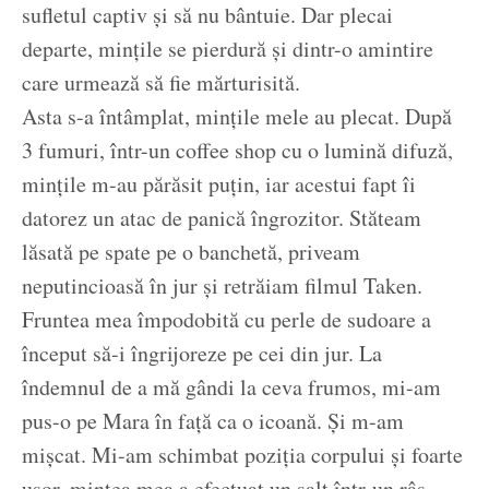
sufletul captiv și să nu bântuie. Dar plecai
departe, mințile se pierdură și dintr-o amintire
care urmează să fie mărturisită.
Asta s-a întâmplat, mințile mele au plecat. După
3 fumuri, într-un coffee shop cu o lumină difuză,
mințile m-au părăsit puțin, iar acestui fapt îi
datorez un atac de panică îngrozitor. Stăteam
lăsată pe spate pe o banchetă, priveam
neputincioasă în jur și retrăiam filmul Taken.
Fruntea mea împodobită cu perle de sudoare a
început să-i îngrijoreze pe cei din jur. La
îndemnul de a mă gândi la ceva frumos, mi-am
pus-o pe Mara în față ca o icoană. Și m-am
mișcat. Mi-am schimbat poziția corpului și foarte
ușor, mintea mea a efectuat un salt într-un râs