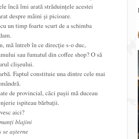
le încă îmi arată străduințele acestei
arat despre mâini și picioare.
 cu un timp foarte scurt de a schimba
rdam.
 mă întreb în ce direcție s-o duc,
mului sau fumatul din coffee shop? O să
urul clișeului.
bă. Faptul constituie una dintre cele mai
e mândră.
ate de provincial, căci pașii mă duceau
enjerie ispiteau bărbații.
vesc aici?
manți blajini
s se așterne