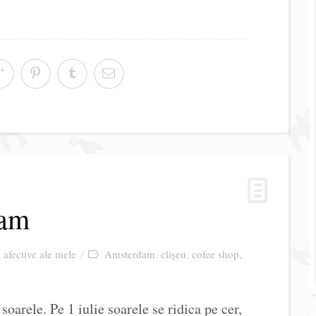
dam
i afective ale mele
Amsterdam
clișeu
cofee shop
,
,
,
soarele. Pe 1 iulie soarele se ridica pe cer,