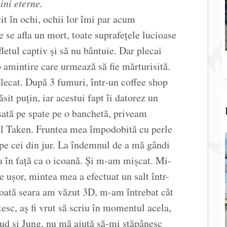
ini eterne.
t în ochi, ochii lor îmi par acum
 se afla un mort, toate suprafețele lucioase
letul captiv și să nu bântuie. Dar plecai
o amintire care urmează să fie mărturisită.
lecat. După 3 fumuri, într-un coffee shop
it puțin, iar acestui fapt îi datorez un
sată pe spate pe o banchetă, priveam
mul Taken. Fruntea mea împodobită cu perle
 pe cei din jur. La îndemnul de a mă gândi
 în față ca o icoană. Și m-am mișcat. Mi-
e ușor, mintea mea a efectuat un salt într-
 Toată seara am văzut 3D, m-am întrebat cât
esc, aș fi vrut să scriu în momentul acela,
eud și Jung, nu mă ajută să-mi stăpânesc