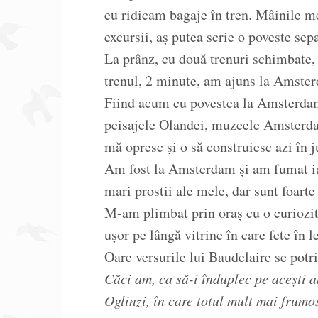
eu ridicam bagaje în tren. Mâinile me
excursii, aș putea scrie o poveste sep
La prânz, cu două trenuri schimbate,
trenul, 2 minute, am ajuns la Amste
Fiind acum cu povestea la Amsterdam,
peisajele Olandei, muzeele Amsterda
mă opresc și o să construiesc azi în j
Am fost la Amsterdam și am fumat iar
mari prostii ale mele, dar sunt foart
M-am plimbat prin oraș cu o curiozit
ușor pe lângă vitrine în care fete în l
Oare versurile lui Baudelaire se potri
Căci am, ca să-i înduplec pe acești a
Oglinzi, în care totul mult mai frumo