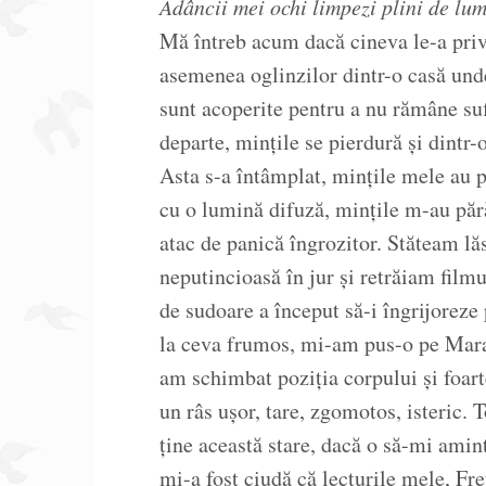
Adâncii mei ochi limpezi plini de lum
Mă întreb acum dacă cineva le-a privi
asemenea oglinzilor dintr-o casă unde
sunt acoperite pentru a nu rămâne suf
departe, mințile se pierdură și dintr-
Asta s-a întâmplat, mințile mele au p
cu o lumină difuză, mințile m-au părăs
atac de panică îngrozitor. Stăteam lă
neputincioasă în jur și retrăiam fil
de sudoare a început să-i îngrijoreze
la ceva frumos, mi-am pus-o pe Mara
am schimbat poziția corpului și foart
un râs ușor, tare, zgomotos, isteric.
ține această stare, dacă o să-mi amint
mi-a fost ciudă că lecturile mele, Fr