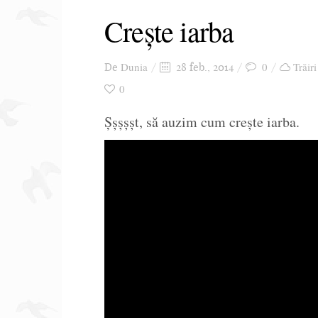
Crește iarba
Dunia
0
Trăiri
De
28 feb., 2014
0
Șșșșșt, să auzim cum crește iarba.