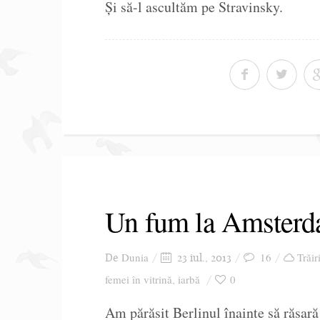
Și să-l ascultăm pe Stravinsky.
Un fum la Amster
Dunia
16
Trăir
De
23 iul., 2013
femei în vitrină
iarbă
0
,
Am părăsit Berlinul înainte să răsară 