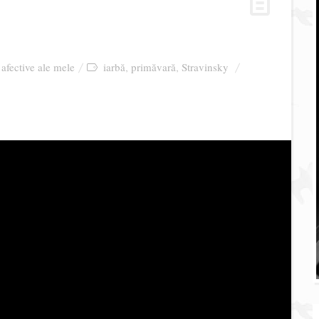
 afective ale mele
iarbă
primăvară
Stravinsky
,
,