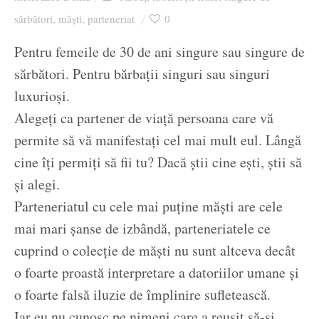
Ziua culorii
sărbători
măști
parteneriat
0
,
,
Pentru femeile de 30 de ani singure sau singure de
sărbători. Pentru bărbații singuri sau singuri
luxurioși.
Alegeți ca partener de viață persoana care vă
permite să vă manifestați cel mai mult eul. Lângă
cine îți permiți să fii tu? Dacă știi cine ești, știi să
și alegi.
Parteneriatul cu cele mai puține măști are cele
mai mari șanse de izbândă, parteneriatele ce
cuprind o colecție de măști nu sunt altceva decât
o foarte proastă interpretare a datoriilor umane și
o foarte falsă iluzie de împlinire sufletească.
Iar eu nu cunosc pe nimeni care a reușit să-și