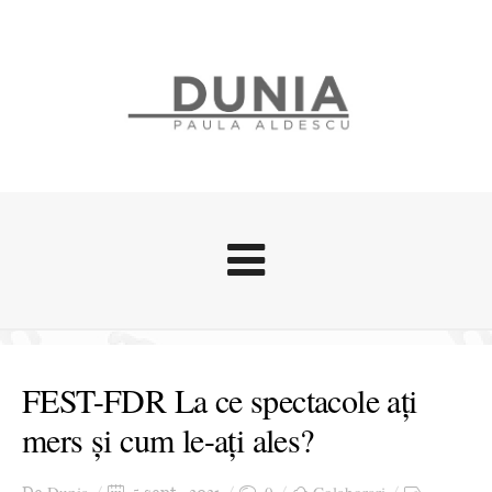
Evenimente
Stari afective
FEST-FDR La ce spectacole ați
Zice Dunia
mers și cum le-ați ales?
Călătorii
Cursuri povestite