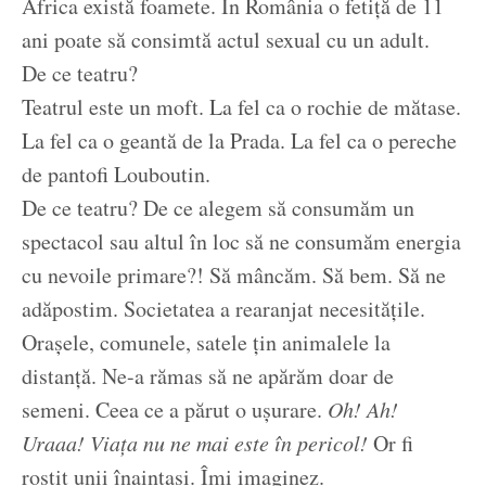
Africa există foamete. În România o fetiță de 11
ani poate să consimtă actul sexual cu un adult.
De ce teatru?
Teatrul este un moft. La fel ca o rochie de mătase.
La fel ca o geantă de la Prada. La fel ca o pereche
de pantofi Louboutin.
De ce teatru? De ce alegem să consumăm un
spectacol sau altul în loc să ne consumăm energia
cu nevoile primare?! Să mâncăm. Să bem. Să ne
adăpostim. Societatea a rearanjat necesitățile.
Orașele, comunele, satele țin animalele la
distanță. Ne-a rămas să ne apărăm doar de
semeni. Ceea ce a părut o ușurare.
Oh! Ah!
Uraaa! Viața nu ne mai este în pericol!
Or fi
rostit unii înaintași. Îmi imaginez.