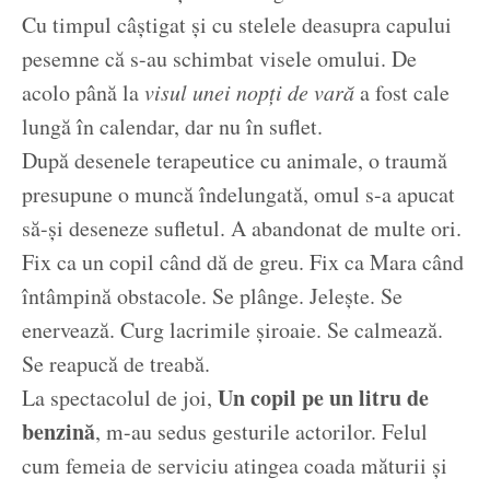
Cu timpul câștigat și cu stelele deasupra capului
pesemne că s-au schimbat visele omului. De
acolo până la
visul unei nopți de vară
a fost cale
lungă în calendar, dar nu în suflet.
După desenele terapeutice cu animale, o traumă
presupune o muncă îndelungată, omul s-a apucat
să-și deseneze sufletul. A abandonat de multe ori.
Fix ca un copil când dă de greu. Fix ca Mara când
întâmpină obstacole. Se plânge. Jelește. Se
enervează. Curg lacrimile șiroaie. Se calmează.
Se reapucă de treabă.
Un copil pe un litru de
La spectacolul de joi,
benzină
, m-au sedus gesturile actorilor. Felul
cum femeia de serviciu atingea coada măturii și