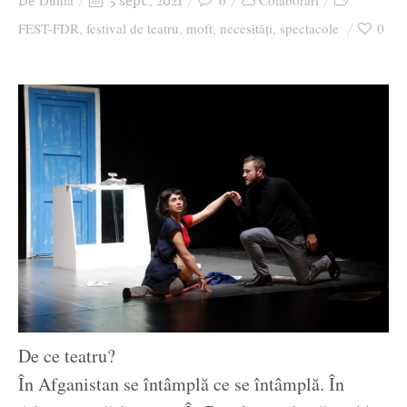
Dunia
0
Colaborari
De
5 sept., 2021
Ziua culorii
FEST-FDR
festival de teatru
moft
necesități
spectacole
0
,
,
,
,
De ce teatru?
În Afganistan se întâmplă ce se întâmplă. În