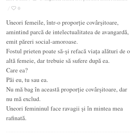
Ziua culorii
0
Uneori femeile, într-o proporție covârșitoare,
amintind parcă de intelectualitatea de avangardă,
emit păreri social-amoroase.
Fostul prieten poate să-și refacă viața alături de o
altă femeie, dar trebuie să sufere după ea.
Care ea?
Păi eu, tu sau ea.
Nu mă bag în această proporție covârșitoare, dar
nu mă exclud.
Uneori femininul face ravagii și în mintea mea
rafinată.