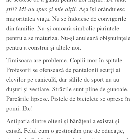
știi? Mi-au spus și mie alții.
Așa își orânduiesc
majoritatea viața. Nu se îndoiesc de convigerile
din familie. Nu-și omoară simbolic părintele
pentru a se maturiza. Nu-și anulează obișnuințele
pentru a construi și altele noi.
Timișoara are probleme. Copiii mor în spitale.
Profesorii se ofensează de pantalonii scurți ai
elevilor pe caniculă, dar sălile de sport nu au
dușuri și vestiare. Străzile sunt pline de gunoaie.
Parcările lipsesc. Pistele de biciclete se opresc în
pomi. Etc!
Antipatia dintre olteni și bănățeni a existat și
există. Felul cum o gestionăm ține de educație,