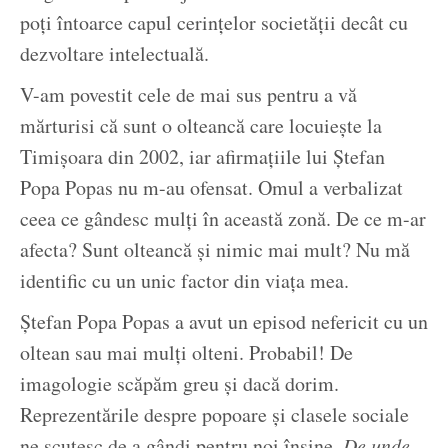
poți întoarce capul cerințelor societății decât cu
dezvoltare intelectuală.
V-am povestit cele de mai sus pentru a vă
mărturisi că sunt o olteancă care locuiește la
Timișoara din 2002, iar afirmațiile lui Ștefan
Popa Popas nu m-au ofensat. Omul a verbalizat
ceea ce gândesc mulți în această zonă. De ce m-ar
afecta? Sunt olteancă și nimic mai mult? Nu mă
identific cu un unic factor din viața mea.
Ștefan Popa Popas a avut un episod nefericit cu un
oltean sau mai mulți olteni. Probabil! De
imagologie scăpăm greu și dacă dorim.
Reprezentările despre popoare și clasele sociale
ne scutesc de a gândi pentru noi înșine.
De unde