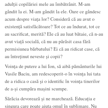
adulții copilăriei mele au îmbătrânit. M-am
gândit la ei. M-am gândit la ele. Oare ce gândesc
acum despre viața lor? Consideră că au avut o
existență satisfăcătoare? Tot ce au îndurat, tot ce
au sacrificat, merită? Ele că au luat bătaie, că n-au
avut viață socială, că nu au părăsit casa fără
permisiunea bărbatului? Ei că au ridicat case, că
au întreținut neveste și copii?
Voința de putere a lui Ion, să aibă pământurile lui
Vasile Baciu, am redescoperit-o în voința lui tata
de a ridica o casă și o identific în voința tinerilor
de a-și cumpăra mașini scumpe.
Sărăcia devorează și ne marchează. Educația e
singura care poate ajuta omul în sublimare. Nu