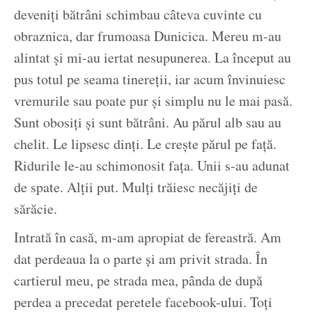
deveniți bătrâni schimbau câteva cuvinte cu
obraznica, dar frumoasa Dunicica. Mereu m-au
alintat și mi-au iertat nesupunerea. La început au
pus totul pe seama tinereții, iar acum învinuiesc
vremurile sau poate pur și simplu nu le mai pasă.
Sunt obosiți și sunt bătrâni. Au părul alb sau au
chelit. Le lipsesc dinți. Le crește părul pe față.
Ridurile le-au schimonosit fața. Unii s-au adunat
de spate. Alții put. Mulți trăiesc necăjiți de
sărăcie.
Intrată în casă, m-am apropiat de fereastră. Am
dat perdeaua la o parte și am privit strada. În
cartierul meu, pe strada mea, pânda de după
perdea a precedat peretele facebook-ului. Toți