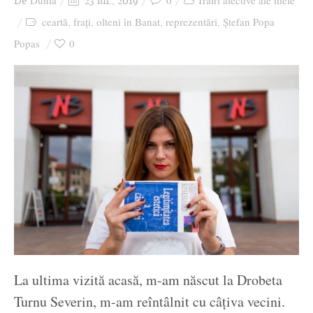
Dunia
0
Trăiri afective ale mele
De
23 iul., 2019
Ziua culorii
ceartă
frați
olteni în Banat
reprezentări
Ștefan Popa
,
,
,
,
Popas
0
La ultima vizită acasă, m-am născut la Drobeta
Turnu Severin, m-am reîntâlnit cu câțiva vecini.