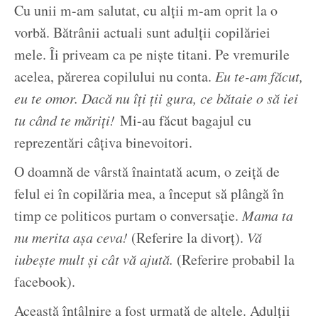
Cu unii m-am salutat, cu alții m-am oprit la o
vorbă. Bătrânii actuali sunt adulții copilăriei
mele. Îi priveam ca pe niște titani. Pe vremurile
acelea, părerea copilului nu conta.
Eu te-am făcut,
eu te omor. Dacă nu îți ții gura, ce bătaie o să iei
tu când te măriți!
Mi-au făcut bagajul cu
reprezentări câțiva binevoitori.
O doamnă de vârstă înaintată acum, o zeiță de
felul ei în copilăria mea, a început să plângă în
timp ce politicos purtam o conversație.
Mama ta
nu merita așa ceva!
(Referire la divorț).
Vă
iubește mult și cât vă ajută.
(Referire probabil la
facebook).
Această întâlnire a fost urmată de altele. Adulții