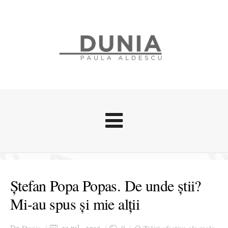
Evenimente
Stari afective
Ștefan Popa Popas. De unde știi?
Zice Dunia
Mi-au spus și mie alții
Călătorii
Cursuri povestite