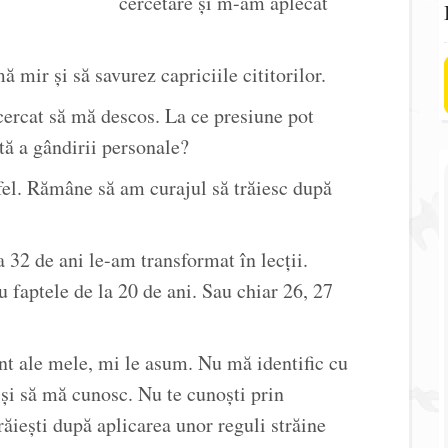
cercetare și m-am aplecat
 mir și să savurez capriciile cititorilor.
cercat să mă descos. La ce presiune pot
tă a gândirii personale?
el. Rămâne să am curajul să trăiesc după
 32 de ani le-am transformat în lecții.
u faptele de la 20 de ani. Sau chiar 26, 27
unt ale mele, mi le asum. Nu mă identific cu
și să mă cunosc. Nu te cunoști prin
răiești după aplicarea unor reguli străine