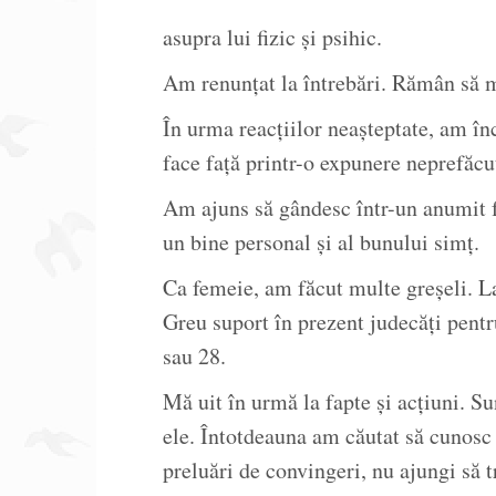
asupra lui fizic și psihic.
Am renunțat la întrebări. Rămân să mă
În urma reacțiilor neașteptate, am în
face față printr-o expunere neprefăcu
Am ajuns să gândesc într-un anumit f
un bine personal și al bunului simț.
Ca femeie, am făcut multe greșeli. La
Greu suport în prezent judecăți pentr
sau 28.
Mă uit în urmă la fapte și acțiuni. S
ele. Întotdeauna am căutat să cunosc 
preluări de convingeri, nu ajungi să t