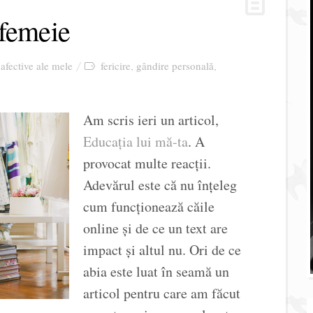
 femeie
 afective ale mele
fericire
gândire personală
,
,
Am scris ieri un articol,
Educația lui mă-ta
. A
provocat multe reacții.
Adevărul este că nu înțeleg
cum funcționează căile
online și de ce un text are
impact și altul nu. Ori de ce
abia este luat în seamă un
articol pentru care am făcut