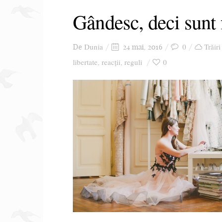
Gândesc, deci sunt
Dunia
0
Trăiri
De
24 mai, 2016
libertate
reacții
reguli
0
,
,