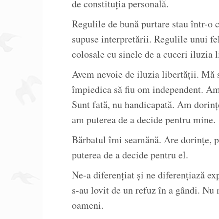
de constituția personală.
Regulile de bună purtare stau într-o ca
supuse interpretării. Regulile unui fel
colosale cu sinele de a cuceri iluzia l
Avem nevoie de iluzia libertății. Mă
împiedica să fiu om independent. Am 
Sunt fată, nu handicapată. Am dorințe
am puterea de a decide pentru mine.
Bărbatul îmi seamănă. Are dorințe, plă
puterea de a decide pentru el.
Ne-a diferențiat și ne diferențiază ex
s-au lovit de un refuz în a gândi. Nu
oameni.