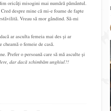
ndim oricâți misogini mai numără pământul.
. Cred despre mine că mi-e foame de fapte
nestăvilită. Vreau să mor gândind. Să-mi
dacă ar asculta femeia mai des și ar
se cheamă o femeie de casă.
ne. Prefer o persoană care să mă asculte și
dere, dar dacă schimbăm unghiul?!