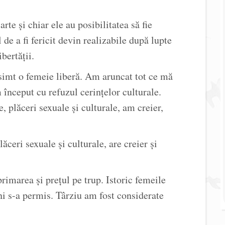
rte și chiar ele au posibilitatea să fie
 de a fi fericit devin realizabile după lupte
ibertății.
 simt o femeie liberă. Am aruncat tot ce mă
început cu refuzul cerințelor culturale.
, plăceri sexuale și culturale, am creier,
ceri sexuale și culturale, are creier și
primarea și prețul pe trup. Istoric femeile
 ni s-a permis. Târziu am fost considerate