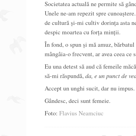
Societatea actuală ne permite să gâ
Unele ne-am repezit spre cunoaștere
de cultură și-mi cultiv dorința asta 
despic moartea cu forța minții.
În fond, o spun și mă amuz, bărbatul 
mângâia-o frecvent, ar avea ceea ce 
Eu una detest să aud că femeile măcă
să-mi răspundă,
da, e un punct de ve
Accept un unghi sucit, dar nu impus.
Gândesc, deci sunt femeie.
Foto:
Flavius Neamciuc