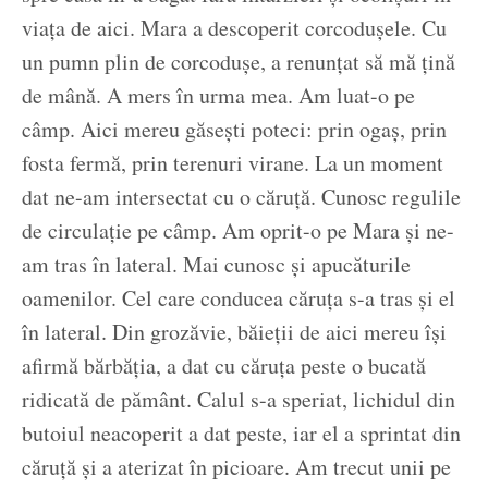
viața de aici. Mara a descoperit corcodușele. Cu
un pumn plin de corcodușe, a renunțat să mă țină
de mână. A mers în urma mea. Am luat-o pe
câmp. Aici mereu găsești poteci: prin ogaș, prin
fosta fermă, prin terenuri virane. La un moment
dat ne-am intersectat cu o căruță. Cunosc regulile
de circulație pe câmp. Am oprit-o pe Mara și ne-
am tras în lateral. Mai cunosc și apucăturile
oamenilor. Cel care conducea căruța s-a tras și el
în lateral. Din grozăvie, băieții de aici mereu își
afirmă bărbăția, a dat cu căruța peste o bucată
ridicată de pământ. Calul s-a speriat, lichidul din
butoiul neacoperit a dat peste, iar el a sprintat din
căruță și a aterizat în picioare. Am trecut unii pe