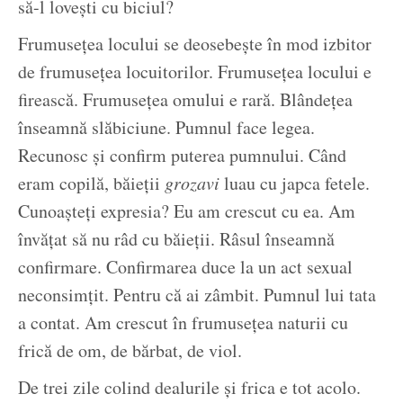
să-l lovești cu biciul?
Frumusețea locului se deosebește în mod izbitor
de frumusețea locuitorilor. Frumusețea locului e
firească. Frumusețea omului e rară. Blândețea
înseamnă slăbiciune. Pumnul face legea.
Recunosc și confirm puterea pumnului. Când
eram copilă, băieții
grozavi
luau cu japca fetele.
Cunoașteți expresia? Eu am crescut cu ea. Am
învățat să nu râd cu băieții. Râsul înseamnă
confirmare. Confirmarea duce la un act sexual
neconsimțit. Pentru că ai zâmbit. Pumnul lui tata
a contat. Am crescut în frumusețea naturii cu
frică de om, de bărbat, de viol.
De trei zile colind dealurile și frica e tot acolo.