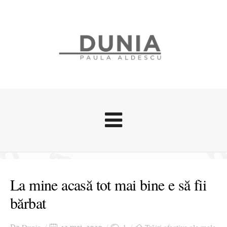
Evenimente
Stari afective
La mine acasă tot mai bine e să fii
Zice Dunia
bărbat
Călătorii
Cursuri povestite