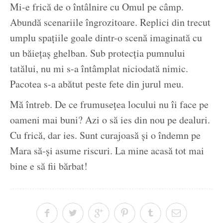
Mi-e frică de o întâlnire cu Omul pe câmp.
Abundă scenariile îngrozitoare. Replici din trecut
umplu spațiile goale dintr-o scenă imaginată cu
un băiețaș ghelban. Sub protecția pumnului
tatălui, nu mi s-a întâmplat niciodată nimic.
Pacotea s-a abătut peste fete din jurul meu.
Mă întreb. De ce frumusețea locului nu îi face pe
oameni mai buni? Azi o să ies din nou pe dealuri.
Cu frică, dar ies. Sunt curajoasă și o îndemn pe
Mara să-și asume riscuri. La mine acasă tot mai
bine e să fii bărbat!