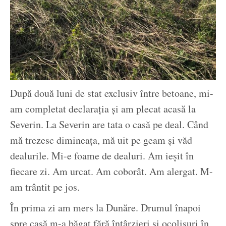
După două luni de stat exclusiv între betoane, mi-
am completat declarația și am plecat acasă la
Severin. La Severin are tata o casă pe deal. Când
mă trezesc dimineața, mă uit pe geam și văd
dealurile. Mi-e foame de dealuri. Am ieșit în
fiecare zi. Am urcat. Am coborât. Am alergat. M-
am trântit pe jos.
În prima zi am mers la Dunăre. Drumul înapoi
spre casă m-a băgat fără întârzieri și ocolișuri în