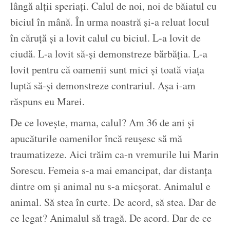
lângă alții speriați. Calul de noi, noi de băiatul cu
biciul în mână. În urma noastră și-a reluat locul
în căruță și a lovit calul cu biciul. L-a lovit de
ciudă. L-a lovit să-și demonstreze bărbăția. L-a
lovit pentru că oamenii sunt mici și toată viața
luptă să-și demonstreze contrariul. Așa i-am
răspuns eu Marei.
De ce lovește, mama, calul? Am 36 de ani și
apucăturile oamenilor încă reușesc să mă
traumatizeze. Aici trăim ca-n vremurile lui Marin
Sorescu. Femeia s-a mai emancipat, dar distanța
dintre om și animal nu s-a micșorat. Animalul e
animal. Să stea în curte. De acord, să stea. Dar de
ce legat? Animalul să tragă. De acord. Dar de ce