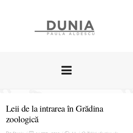
Evenimente
Stari afective
Leii de la intrarea în Grădina
Zice Dunia
zoologică
Călătorii
Cursuri povestite