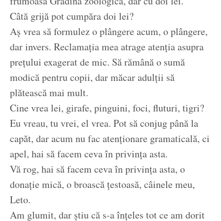
frumoasă Grădină zoologică, dar cu doi lei.
Câtă grijă pot cumpăra doi lei?
Aș vrea să formulez o plângere acum, o plângere,
dar invers. Reclamația mea atrage atenția asupra
prețului exagerat de mic. Să rămână o sumă
modică pentru copii, dar măcar adulții să
plătească mai mult.
Cine vrea lei, girafe, pinguini, foci, fluturi, tigri?
Eu vreau, tu vrei, el vrea. Pot să conjug până la
capăt, dar acum nu fac atenționare gramaticală, ci
apel, hai să facem ceva în privința asta.
Vă rog, hai să facem ceva în privința asta, o
donație mică, o broască țestoasă, câinele meu,
Leto.
Am glumit, dar știu că s-a înțeles tot ce am dorit