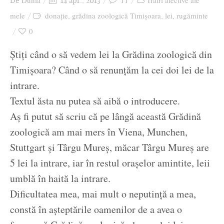
Dunia
11
Trăiri afective ale
De
14 apr., 2013
Ziua culorii
mele
donație
grădina zoologică Timișoara
lei
rugăminte
,
,
,
0
Știți când o să vedem lei la Grădina zoologică din
Timișoara? Când o să renunțăm la cei doi lei de la
intrare.
Textul ăsta nu putea să aibă o introducere.
Aș fi putut să scriu că pe lângă această Grădină
zoologică am mai mers în Viena, Munchen,
Stuttgart și Târgu Mureș, măcar Târgu Mureș are
5 lei la intrare, iar în restul orașelor amintite, leii
umblă în haită la intrare.
Dificultatea mea, mai mult o neputință a mea,
constă în așteptările oamenilor de a avea o