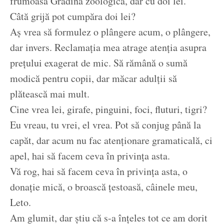
frumoasă Grădină zoologică, dar cu doi lei.
Câtă grijă pot cumpăra doi lei?
Aș vrea să formulez o plângere acum, o plângere,
dar invers. Reclamația mea atrage atenția asupra
prețului exagerat de mic. Să rămână o sumă
modică pentru copii, dar măcar adulții să
plătească mai mult.
Cine vrea lei, girafe, pinguini, foci, fluturi, tigri?
Eu vreau, tu vrei, el vrea. Pot să conjug până la
capăt, dar acum nu fac atenționare gramaticală, ci
apel, hai să facem ceva în privința asta.
Vă rog, hai să facem ceva în privința asta, o
donație mică, o broască țestoasă, câinele meu,
Leto.
Am glumit, dar știu că s-a înțeles tot ce am dorit