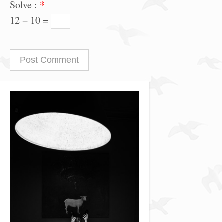
Solve :
*
12 − 10 =