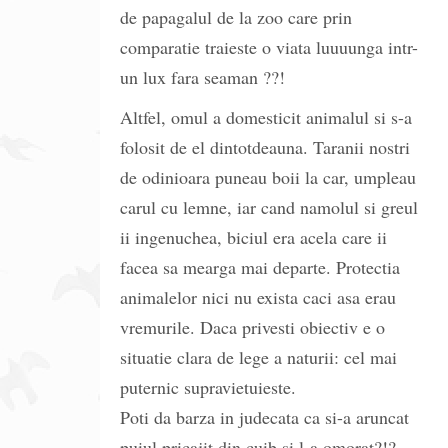
de papagalul de la zoo care prin
comparatie traieste o viata luuuunga intr-
un lux fara seaman ??!
Altfel, omul a domesticit animalul si s-a
folosit de el dintotdeauna. Taranii nostri
de odinioara puneau boii la car, umpleau
carul cu lemne, iar cand namolul si greul
ii ingenuchea, biciul era acela care ii
facea sa mearga mai departe. Protectia
animalelor nici nu exista caci asa erau
vremurile. Daca privesti obiectiv e o
situatie clara de lege a naturii: cel mai
puternic supravietuieste.
Poti da barza in judecata ca si-a aruncat
puiul pricajit din cuib si l-a omorat?!?