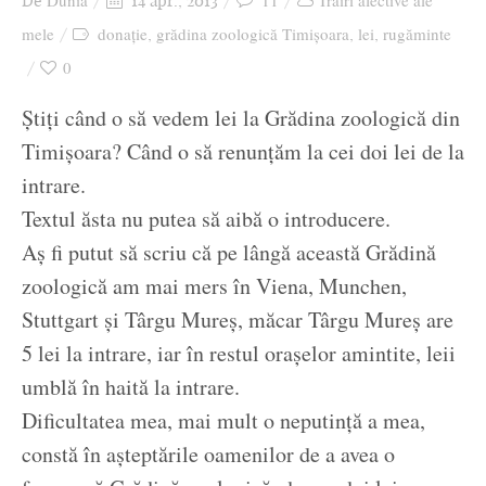
Dunia
11
Trăiri afective ale
De
14 apr., 2013
Ziua culorii
mele
donație
grădina zoologică Timișoara
lei
rugăminte
,
,
,
0
Știți când o să vedem lei la Grădina zoologică din
Timișoara? Când o să renunțăm la cei doi lei de la
intrare.
Textul ăsta nu putea să aibă o introducere.
Aș fi putut să scriu că pe lângă această Grădină
zoologică am mai mers în Viena, Munchen,
Stuttgart și Târgu Mureș, măcar Târgu Mureș are
5 lei la intrare, iar în restul orașelor amintite, leii
umblă în haită la intrare.
Dificultatea mea, mai mult o neputință a mea,
constă în așteptările oamenilor de a avea o