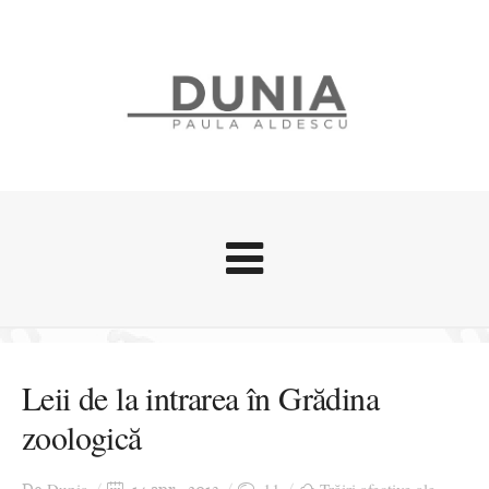
Evenimente
Stari afective
Leii de la intrarea în Grădina
Zice Dunia
zoologică
Călătorii
Cursuri povestite